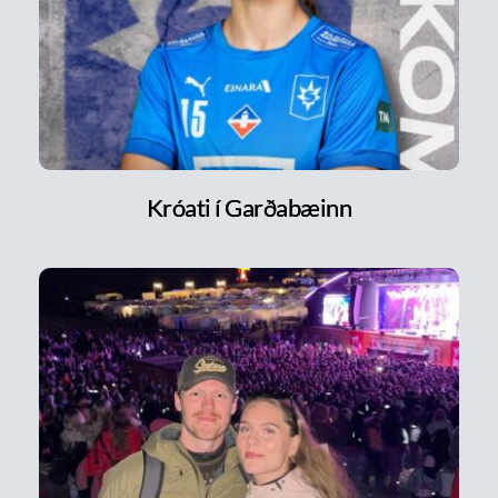
Króati í Garðabæinn