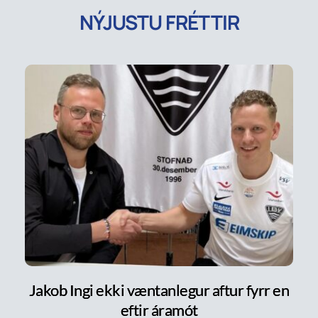
NÝJUSTU FRÉTTIR
Jakob Ingi ekki væntanlegur aftur fyrr en
eftir áramót