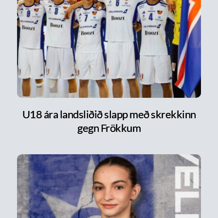
U18 ára landsliðið slapp með skrekkinn
gegn Frökkum