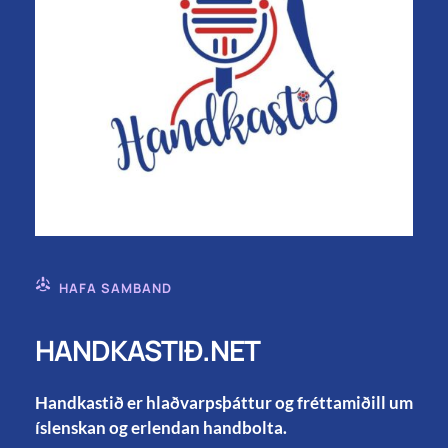
HAFA SAMBAND
HANDKASTIÐ.NET
Handkastið er hlaðvarpsþáttur og fréttamiðill um
íslenskan og erlendan handbolta.