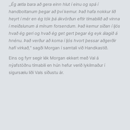
,,
Ég ætla bara að gera einn hlut í einu og spá í
handboltanum þegar að því kemur. Það hafa nokkur lið
heyrt í mér en ég tók þá ákvörðun eftir tímabilið að vinna
í meiðslunum á mínum forsendum. Það kemur síðan í ljós
hvað ég geri og hvað ég get gert þegar ég eyk álagið á
hnénu. Það verður að koma í ljós hvort þessar aðgerðir
hafi virkað,
" sagði Morgan í samtali við Handkastið.
Eins og fyrr segir lék Morgan ekkert með Val á
nýafstöðnu tímabili en hún hefur verið lykilmaður í
sigursælu liði Vals síðustu ár.