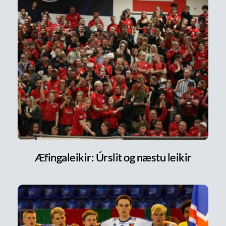
Æfingaleikir: Úrslit og næstu leikir