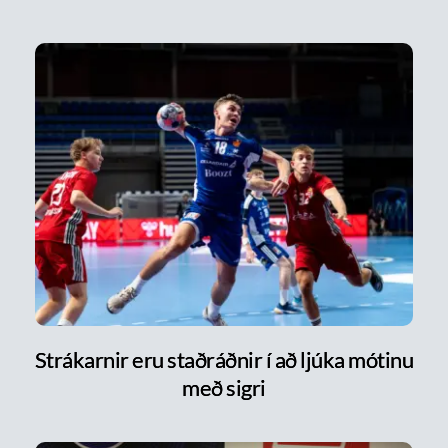
Strákarnir eru staðráðnir í að ljúka mótinu
með sigri