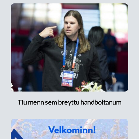
Tíu menn sem breyttu handboltanum