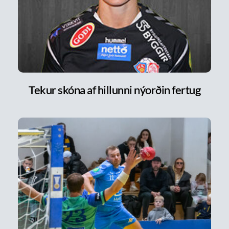
Tekur skóna af hillunni nýorðin fertug