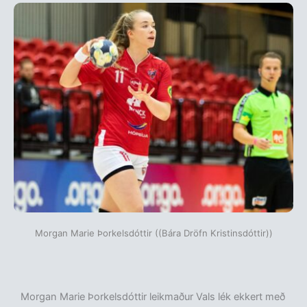
Morgan Marie Þorkelsdóttir ((Bára Dröfn Kristinsdóttir))
Morgan Marie Þorkelsdóttir leikmaður Vals lék ekkert með