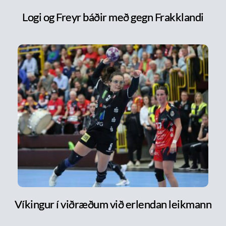
Logi og Freyr báðir með gegn Frakklandi
Víkingur í viðræðum við erlendan leikmann