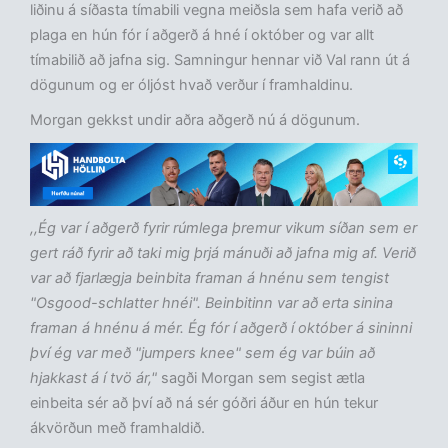
liðinu á síðasta tímabili vegna meiðsla sem hafa verið að
plaga en hún fór í aðgerð á hné í október og var allt
tímabilið að jafna sig. Samningur hennar við Val rann út á
dögunum og er óljóst hvað verður í framhaldinu.
Morgan gekkst undir aðra aðgerð nú á dögunum.
,,Ég var í aðgerð fyrir rúmlega þremur vikum síðan sem er
gert ráð fyrir að taki mig þrjá mánuði að jafna mig af. Verið
var að fjarlægja beinbita framan á hnénu sem tengist
"Osgood-schlatter hnéi". Beinbitinn var að erta sinina
framan á hnénu á mér. Ég fór í aðgerð í október á sininni
því ég var með "jumpers knee" sem ég var búin að
hjakkast á í tvö ár,"
sagði Morgan sem segist ætla
einbeita sér að því að ná sér góðri áður en hún tekur
ákvörðun með framhaldið.