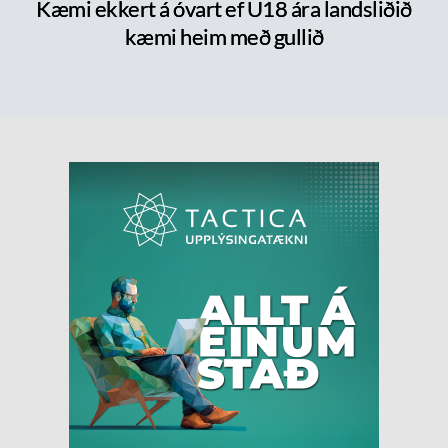
Kæmi ekkert á óvart ef U18 ára landsliðið
kæmi heim með gullið