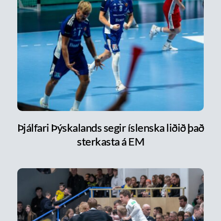
Þjálfari Þýskalands segir íslenska liðið það
sterkasta á EM