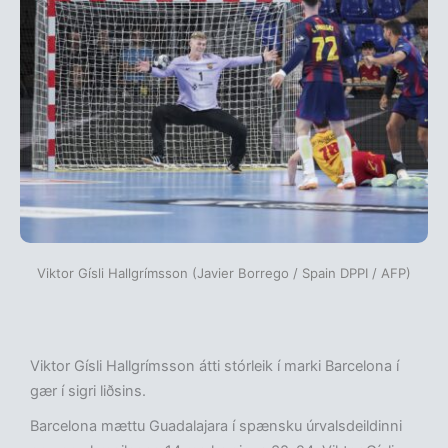
Viktor Gísli Hallgrímsson (Javier Borrego / Spain DPPI / AFP)
Viktor Gísli Hallgrímsson átti stórleik í marki Barcelona í
gær í sigri liðsins.
Barcelona mættu Guadalajara í spænsku úrvalsdeildinni