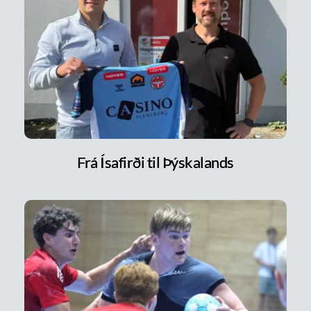
Frá Ísafirði til Þýskalands