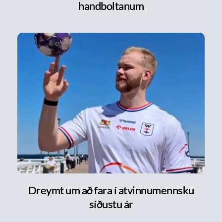
handboltanum
Dreymt um að fara í atvinnumennsku
síðustu ár