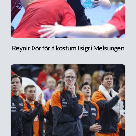
Reynir Þór fór á kostum í sigri Melsungen