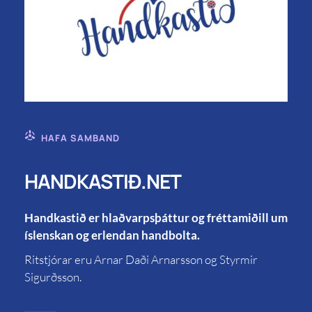
HAFA SAMBAND
HANDKASTIÐ.NET
Handkastið er hlaðvarpsþáttur og fréttamiðill um
íslenskan og erlendan handbolta.
Ritstjórar eru Arnar Daði Arnarsson og Styrmir
Sigurðsson.