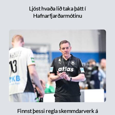
Ljóst hvaða lið taka þátt í
Hafnarfjarðarmótinu
Finnst þessi regla skemmdarverk á