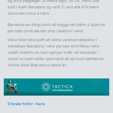
og unnu þægilegan 14 marka sigur, 38-24. Viktor Gísli
stóð í marki Barcelona og varði 17 skot eða 41% þeirra
skota sem komu á hann.
Barcelona eru löngu búnir að tryggja sér titilinn á Spáni en
þeir hafa unnið alla leiki sína í deildinni í vetur.
Viktor Gísli hefur þurft að verma varamannabekkinn í
stórleikjum Barcelona í vetur þar sem Emil Nilsen hefur
staðið í markinu en hann gengur til liðs við Veszprem í
sumar svo það verður spennandi að sjá hvort tækifærum
Viktors Gísla fjölgi ekki á næsta ári.
Erlendar fréttir - Karla