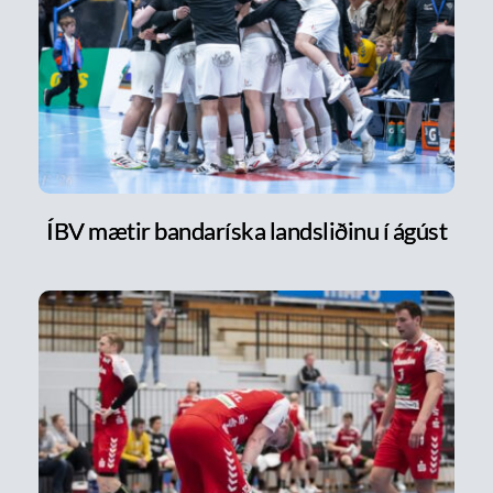
ÍBV mætir bandaríska landsliðinu í ágúst