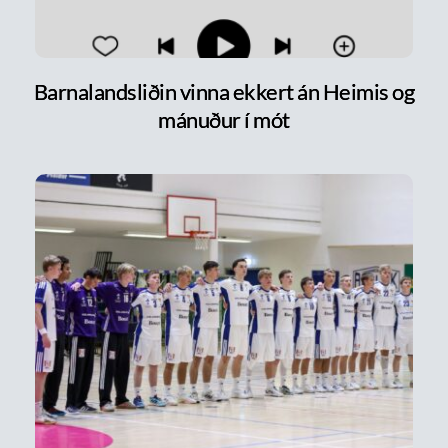
Barnalandsliðin vinna ekkert án Heimis og
mánuður í mót