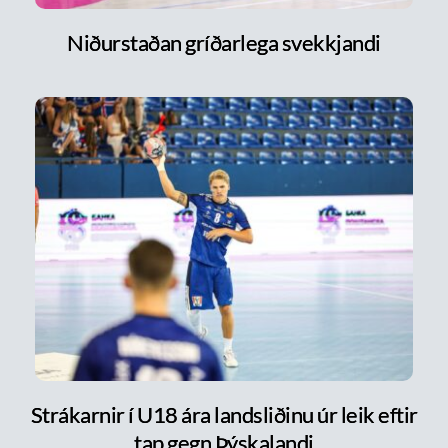
Niðurstaðan gríðarlega svekkjandi
Strákarnir í U18 ára landsliðinu úr leik eftir
tap gegn Þýskalandi