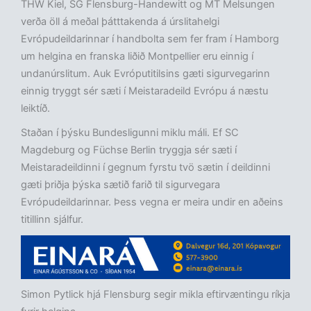
THW Kiel, SG Flensburg-Handewitt og MT Melsungen
verða öll á meðal þátttakenda á úrslitahelgi
Evrópudeildarinnar í handbolta sem fer fram í Hamborg
um helgina en franska liðið Montpellier eru einnig í
undanúrslitum. Auk Evróputitilsins gæti sigurvegarinn
einnig tryggt sér sæti í Meistaradeild Evrópu á næstu
leiktíð.
Staðan í þýsku Bundesligunni miklu máli. Ef SC
Magdeburg og Füchse Berlin tryggja sér sæti í
Meistaradeildinni í gegnum fyrstu tvö sætin í deildinni
gæti þriðja þýska sætið farið til sigurvegara
Evrópudeildarinnar. Þess vegna er meira undir en aðeins
titillinn sjálfur.
Simon Pytlick hjá Flensburg segir mikla eftirvæntingu ríkja