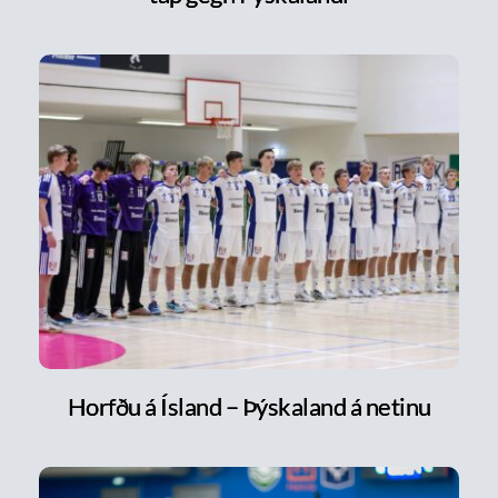
Horfðu á Ísland – Þýskaland á netinu