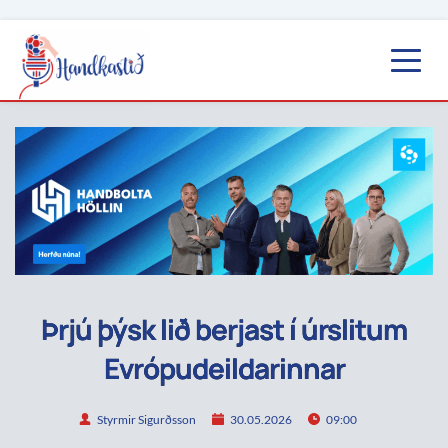
Þrjú þýsk lið berjast í úrslitum
Evrópudeildarinnar
Styrmir Sigurðsson
30.05.2026
09:00