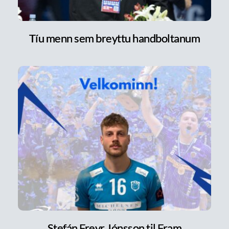
Tíu menn sem breyttu handboltanum
Stefán Freyr Jónsson til Fram