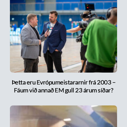
Þetta eru Evrópumeistararnir frá 2003 –
Fáum við annað EM gull 23 árum síðar?