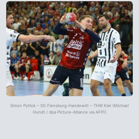
Simon Pytlick – SG Flensburg-Handewitt – THW Kiel (Michael
Hundt / dpa Picture-Alliance via AFP))