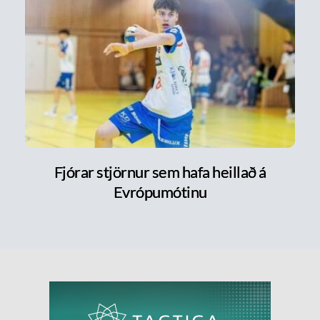
Fjórar stjörnur sem hafa heillað á
Evrópumótinu