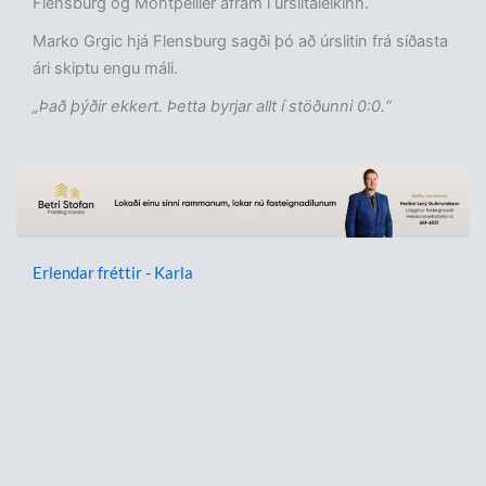
Flensburg og Montpellier áfram í úrslitaleikinn.
Marko Grgic hjá Flensburg sagði þó að úrslitin frá síðasta
ári skiptu engu máli.
„Það þýðir ekkert. Þetta byrjar allt í stöðunni 0:0.“
Erlendar fréttir - Karla