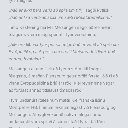
fyrir helgina.
„Það er ekki bara verið að spila um titil,“
sagði Pytlick.
„Það er líka verið að spila um sæti í Meistaradeildinni.“
Timo Kastening hjá MT Melsungen sagði að leikmenn
félagsins væru mjög spenntir fyrir verkefninu.
„Allir eru tilbúnir fyrir þessa helgi. Það er verið að spila um
Evróputitil og auk þess um sæti í Meistaradeildinni. Það
er næg hvatning.“
Melsungen er enn í leit að fyrsta stóra titli í sögu
félagsins, á meðan Flensburg getur orðið fyrsta liðið til að
vinna Evrópudeildina þrjú ár í röð. Kiel reynir hins vegar
að forðast annað titlalaust tímabil í röð.
Í fyrri undanúrslitaleiknum mætir Kiel franska liðinu
Montpellier HB. Í hinum leiknum eigast við Flensburg og
Melsungen. Athygli vekur að nákvæmlega sömu
undanúrslit voru spiluð á sama stað í fyrra. Þá fóru