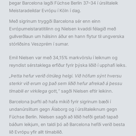
þegar Barcelona lagði Füchse Berlin 37–34 í úrslitaleik
Meistaradeildar Evrópu í Köln í dag.
Með sigrinum tryggði Barcelona sér enn einn
Evrópumeistaratitilinn og Nielsen kvaddi félagið með
gullverðlaun um hálsinn áður en hann flytur til ungverska
stórliðsins Veszprém í sumar.
Emil Nielsen var með 34,15% markvörslu í leiknum og
reyndist sérstaklega erfiður fyrir þýska liðið í upphafi leiks.
„Þetta hefur verið ótrúleg helgi. Við höfum sýnt hversu
sterkir við erum og það sem liðið hefur afrekað á þessu
tímabili er virkilega
gott
,“
sagði Nielsen eftir leikinn.
Barcelona þurfti að hafa mikið fyrir sigrinum bæði í
undanúrslitum gegn Álaborg og í úrslitaleiknum gegn
Füchse Berlin. Nielsen sagði að liðið hefði getað tapað
báðum leikjum, en taldi þó að Barcelona hefði verið besta
lið Evrópu yfir allt tímabilið.