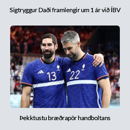
Sigtryggur Daði framlengir um 1 ár við ÍBV
Þekktustu bræðrapör handboltans