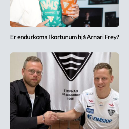
Er endurkoma í kortunum hjá Arnari Frey?