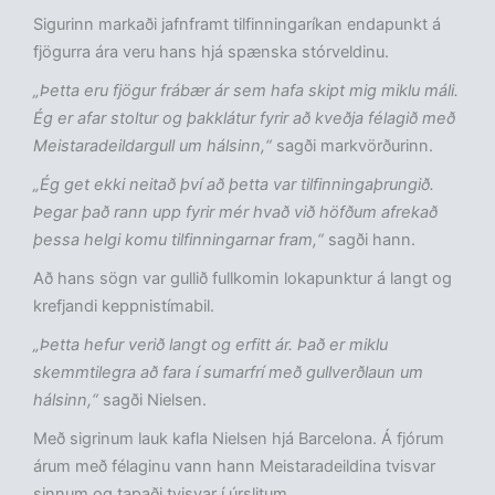
Sigurinn markaði jafnframt tilfinningaríkan endapunkt á
fjögurra ára veru hans hjá spænska stórveldinu.
„Þetta eru fjögur frábær ár sem hafa skipt mig miklu máli.
Ég er afar stoltur og þakklátur fyrir að kveðja félagið með
Meistaradeildargull um hálsinn,“
sagði markvörðurinn.
„Ég get ekki neitað því að þetta var tilfinningaþrungið.
Þegar það rann upp fyrir mér hvað við höfðum afrekað
þessa helgi komu tilfinningarnar fram,“
sagði hann.
Að hans sögn var gullið fullkomin lokapunktur á langt og
krefjandi keppnistímabil.
„Þetta hefur verið langt og erfitt ár. Það er miklu
skemmtilegra að fara í sumarfrí með gullverðlaun um
hálsinn,“
sagði Nielsen.
Með sigrinum lauk kafla Nielsen hjá Barcelona. Á fjórum
árum með félaginu vann hann Meistaradeildina tvisvar
sinnum og tapaði tvisvar í úrslitum.