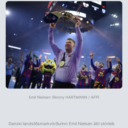
Emil Nielsen (Ronny HARTMANN / AFP)
Danski landsliðsmarkvörðurinn Emil Nielsen átti stórleik