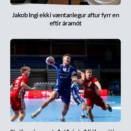
Jakob Ingi ekki væntanlegur aftur fyrr en
eftir áramót