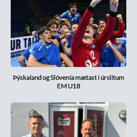
Þýskaland og Slóvenía mætast í úrslitum
EM U18