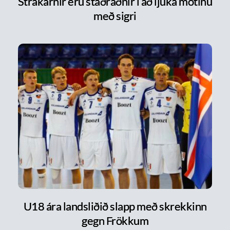
Strákarnir eru staðráðnir í að ljúka mótinu
með sigri
U18 ára landsliðið slapp með skrekkinn
gegn Frökkum