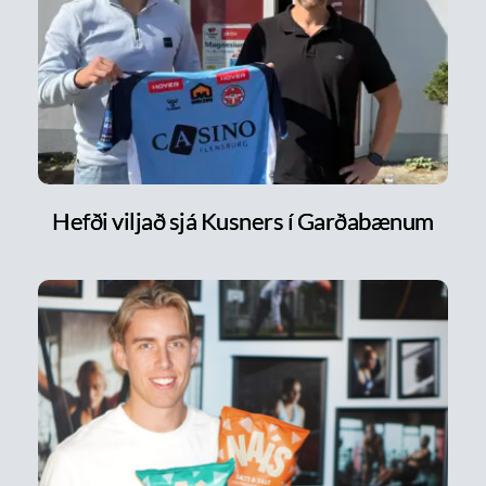
Hefði viljað sjá Kusners í Garðabænum