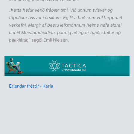
„Þetta hefur verið frábær tími. Við unnum tvisvar og
töpuðum tvisvar í úrslitum. Ég lít á það sem vel heppnað
verkefni. Margir af bestu leikmönnum heims hafa aldrei
unnið Meistaradeildina, þannig að ég er bæði stoltur og
þakklátur,“
sagði Emil Nielsen.
Erlendar fréttir - Karla