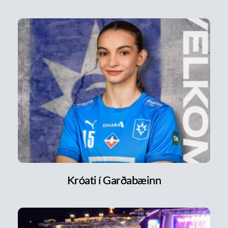
Króati í Garðabæinn