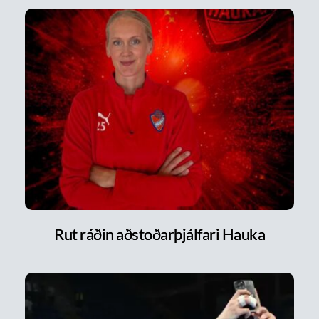
Rut ráðin aðstoðarþjálfari Hauka