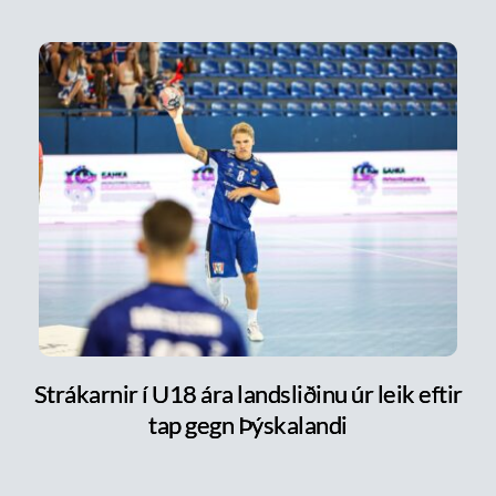
Strákarnir í U18 ára landsliðinu úr leik eftir
tap gegn Þýskalandi