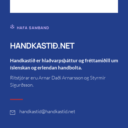
HAFA SAMBAND
HANDKASTIÐ.NET
Handkastið er hlaðvarpsþáttur og fréttamiðill um
íslenskan og erlendan handbolta.
Ritstjórar eru Arnar Daði Arnarsson og Styrmir
Sigurðsson.
handkastid
@handkastid.net