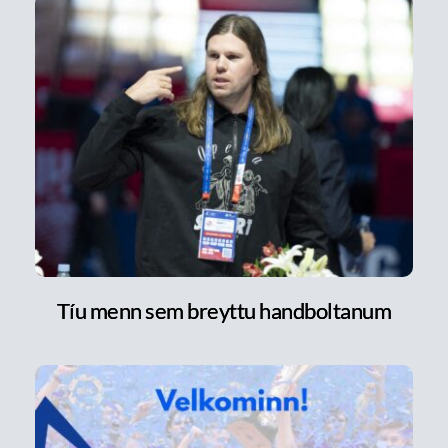
Tíu menn sem breyttu handboltanum