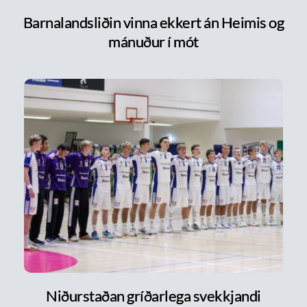
Barnalandsliðin vinna ekkert án Heimis og
mánuður í mót
Niðurstaðan gríðarlega svekkjandi