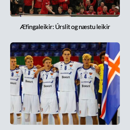
Æfingaleikir: Úrslit og næstu leikir