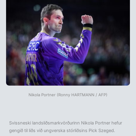
Nikola Portner (Ronny HARTMANN / AFP)
Svissneski landsliðsmarkvörðurinn Nikola Portner hefur
gengið til liðs við ungverska stórliðsins Pick Szeged.