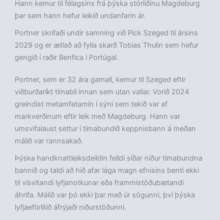
Hann kemur til félagsins frá þýska stórliðinu Magdeburg
þar sem hann hefur leikið undanfarin ár.
Portner skrifaði undir samning við Pick Szeged til ársins
2029 og er ætlað að fylla skarð Tobias Thulin sem hefur
gengið í raðir Benfica í Portúgal.
Portner, sem er 32 ára gamall, kemur til Szeged eftir
viðburðaríkt tímabil innan sem utan vallar. Vorið 2024
greindist metamfetamín í sýni sem tekið var af
markverðinum eftir leik með Magdeburg. Hann var
umsvifalaust settur í tímabundið keppnisbann á meðan
málið var rannsakað.
Þýska handknattleiksdeildin felldi síðar niður tímabundna
bannið og taldi að hið afar lága magn efnisins benti ekki
til vísvitandi lyfjanotkunar eða frammistöðubætandi
áhrifa. Málið var þó ekki þar með úr sögunni, því þýska
lyfjaeftirlitið áfrýjaði niðurstöðunni.