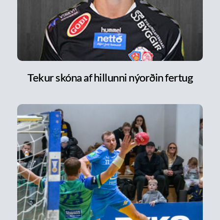
Tekur skóna af hillunni nýorðin fertug