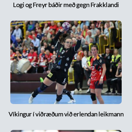
Logi og Freyr báðir með gegn Frakklandi
Víkingur í viðræðum við erlendan leikmann