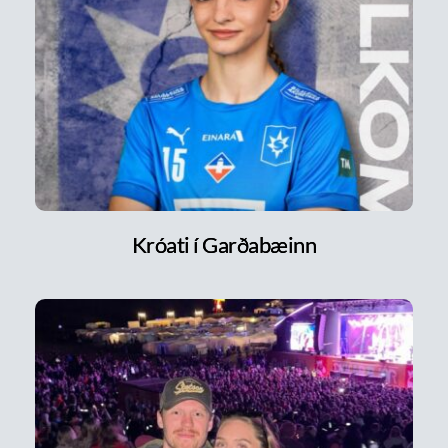
Króati í Garðabæinn