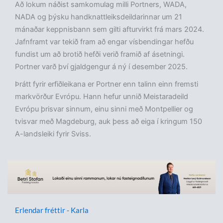
Að lokum náðist samkomulag milli Portners, WADA,
NADA og þýsku handknattleiksdeildarinnar um 21
mánaðar keppnisbann sem gilti afturvirkt frá mars 2024.
Jafnframt var tekið fram að engar vísbendingar hefðu
fundist um að brotið hefði verið framið af ásetningi.
Portner varð því gjaldgengur á ný í desember 2025.
Þrátt fyrir erfiðleikana er Portner enn talinn einn fremsti
markvörður Evrópu. Hann hefur unnið Meistaradeild
Evrópu þrisvar sinnum, einu sinni með Montpellier og
tvisvar með Magdeburg, auk þess að eiga í kringum 150
A-landsleiki fyrir Sviss.
Erlendar fréttir - Karla