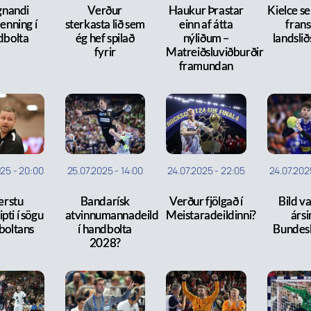
gnandi
Verður
Haukur Þrastar
Kielce s
enning í
sterkasta lið sem
einn af átta
fran
dbolta
ég hef spilað
nýliðum –
landsli
fyrir
Matreiðsluviðburðir
framundan
025
-
20:00
25.07.2025
-
14:00
24.07.2025
-
22:05
24.07.202
ærstu
Bandarísk
Verður fjölgað í
Bild va
pti í sögu
atvinnumannadeild
Meistaradeildinni?
ársi
boltans
í handbolta
Bundesl
2028?