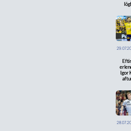
lög
29.07.2
Efti
erlen
Igor 
aftu
28.07.2