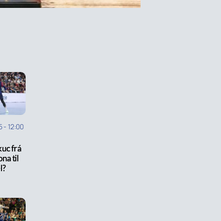
5
-
12:00
uc frá
na til
l?