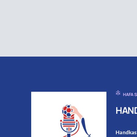
HAFA 
HAND
Handkast