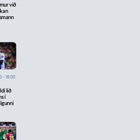
emur við
skan
ðsmann
5
-
18:00
ldi lið
ns í
igunni