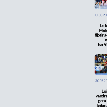
01.08.2
Lei
Mel
fljótir 
úr
harð
30.07.2
Lei
vandr
gera 
leikm