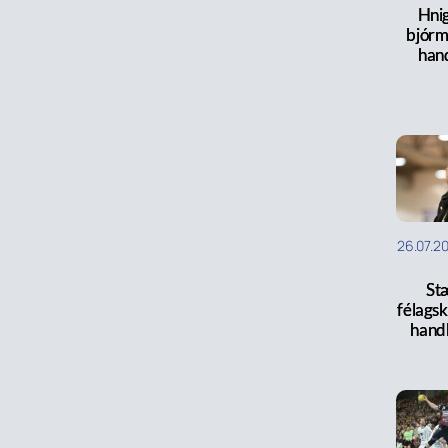
Hni
bjórm
han
26.07.2
St
félagski
hand