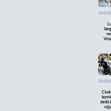
24.07.2
L
Jør
ne
Ves
22.07.2
Ciud
komið
deild 
nýja