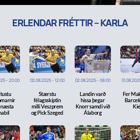
ERLENDAR FRÉTTIR – KARLA
025
-
20:00
02.08.2025
-
12:00
02.08.2025
-
08:00
01.08.202
tustu
Stærstu
Landin varð
Fer Mak
ómarnir
félagsskiptin
hissa þegar
Barcelo
r næsta
milli Veszprem
Knorr samdi við
Kie
mabil
og Pick Szeged
Álaborg