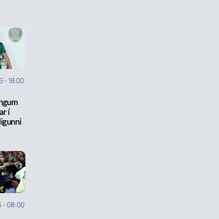
5
-
18:00
ingum
ar í
igunni
5
-
08:00