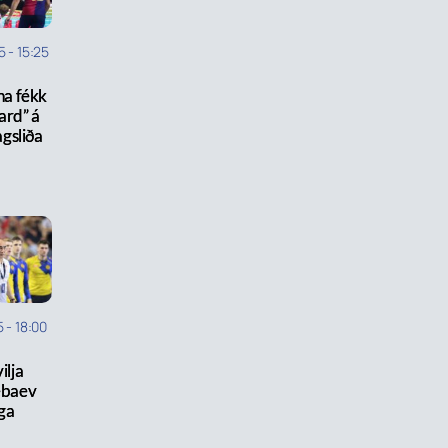
5
-
15:25
na fékk
ard” á
gsliða
5
-
18:00
vilja
ebaev
ga