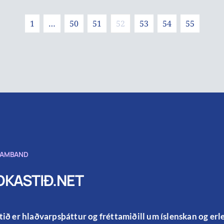
1
…
50
51
52
53
54
55
SAMBAND
KASTIÐ.NET
ið er hlaðvarpsþáttur og fréttamiðill um íslenskan og er