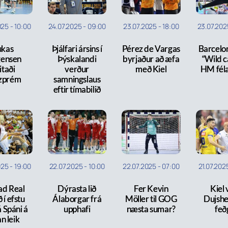
025
-
10:00
24.07.2025
-
09:00
23.07.2025
-
18:00
23.07.202
ukas
Þjálfari ársins í
Pérez de Vargas
Barcelo
gensen
Þýskalandi
byrjaður að æfa
“Wild c
itaði
verður
með Kiel
HM féla
zprém
samningslaus
eftir tímabilið
025
-
19:00
22.07.2025
-
10:00
22.07.2025
-
07:00
21.07.202
ad Real
Dýrasta lið
Fer Kevin
Kiel 
 í efstu
Álaborgar frá
Möller til GOG
Dujsh
á Spáni á
upphafi
næsta sumar?
feð
n leik