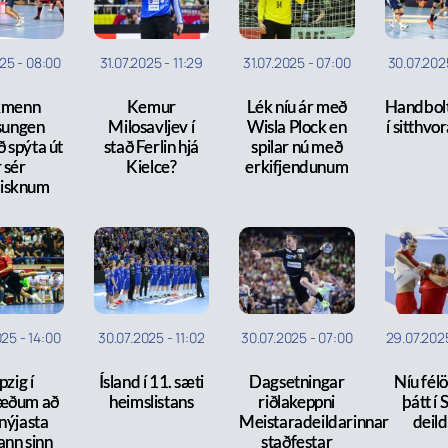
025
-
08:00
31.07.2025
-
11:29
31.07.2025
-
07:00
30.07.202
kmenn
Kemur
Lék níu ár með
Handbolt
sungen
Milosavljev í
Wisla Plock en
í sitthvo
að spýta út
stað Ferlin hjá
spilar nú með
 sér
Kielce?
erkifjendunum
fisknum
025
-
14:00
30.07.2025
-
11:02
30.07.2025
-
07:00
29.07.202
pzig í
Ísland í 11. sæti
Dagsetningar
Níu fél
æðum að
heimslistans
riðlakeppni
þátt í
nýjasta
Meistaradeildarinnar
deild
ann sinn
staðfestar