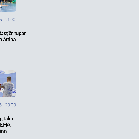
5
-
21:00
astjörnupar
ra áttina
5
-
20:00
ög taka
 SEHA
inni