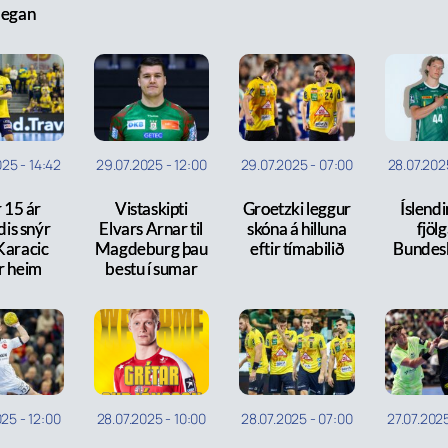
legan
025
-
14:42
29.07.2025
-
12:00
29.07.2025
-
07:00
28.07.202
r 15 ár
Vistaskipti
Groetzki leggur
Íslend
dis snýr
Elvars Arnar til
skóna á hilluna
fjölg
Karacic
Magdeburg þau
eftir tímabilið
Bundesl
r heim
bestu í sumar
025
-
12:00
28.07.2025
-
10:00
28.07.2025
-
07:00
27.07.202