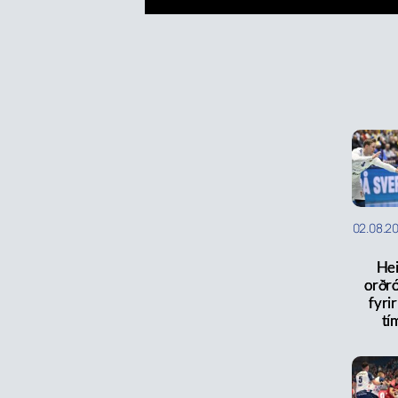
02.08.2
Hei
orðr
fyri
tí