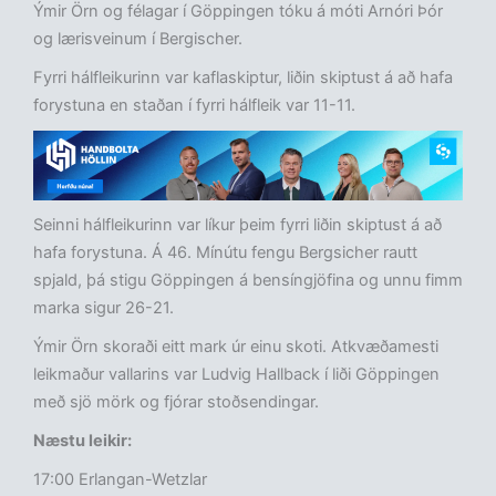
Ýmir Örn og félagar í Göppingen tóku á móti Arnóri Þór
og lærisveinum í Bergischer.
Fyrri hálfleikurinn var kaflaskiptur, liðin skiptust á að hafa
forystuna en staðan í fyrri hálfleik var 11-11.
Seinni hálfleikurinn var líkur þeim fyrri liðin skiptust á að
hafa forystuna. Á 46. Mínútu fengu Bergsicher rautt
spjald, þá stigu Göppingen á bensíngjöfina og unnu fimm
marka sigur 26-21.
Ýmir Örn skoraði eitt mark úr einu skoti. Atkvæðamesti
leikmaður vallarins var Ludvig Hallback í liði Göppingen
með sjö mörk og fjórar stoðsendingar.
Næstu leikir:
17:00 Erlangan-Wetzlar