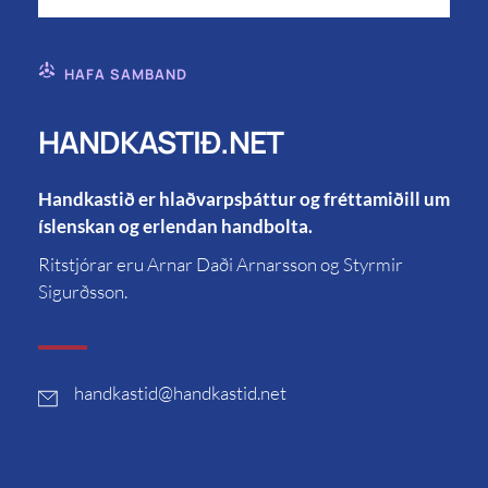
HAFA SAMBAND
HANDKASTIÐ.NET
Handkastið er hlaðvarpsþáttur og fréttamiðill um
íslenskan og erlendan handbolta.
Ritstjórar eru Arnar Daði Arnarsson og Styrmir
Sigurðsson.
handkastid
@handkastid.net