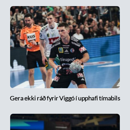
Gera ekki ráð fyrir Viggó í upphafi tímabils