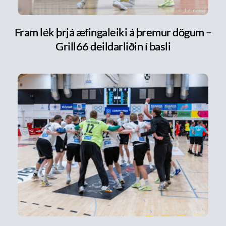
Fram lék þrjá æfingaleiki á þremur dögum –
Grill66 deildarliðin í basli