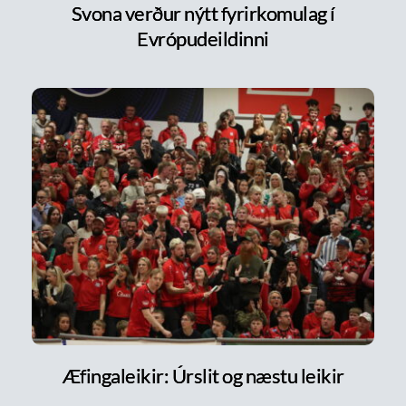
Svona verður nýtt fyrirkomulag í
Evrópudeildinni
Æfingaleikir: Úrslit og næstu leikir