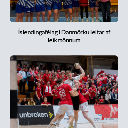
Íslendingafélag í Danmörku leitar af
leikmönnum