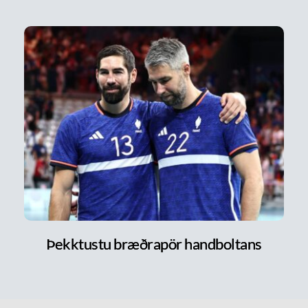
Þekktustu bræðrapör handboltans