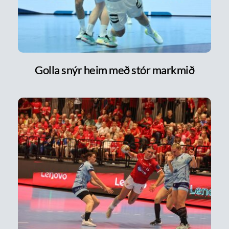
Golla snýr heim með stór markmið