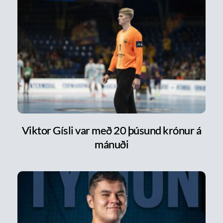
Viktor Gísli var með 20 þúsund krónur á
mánuði