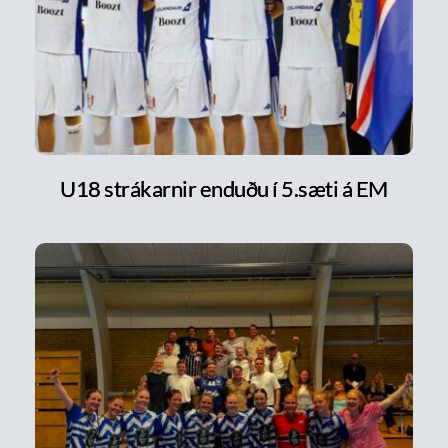
U18 strákarnir enduðu í 5.sæti á EM