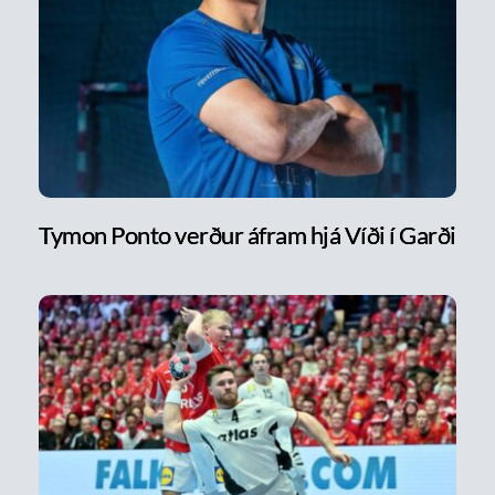
Tymon Ponto verður áfram hjá Víði í Garði