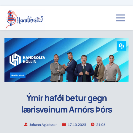
Ýmir hafði betur gegn
lærisveinum Arnórs Þórs
Jóhann Ágústsson
17.10.2025
21:06