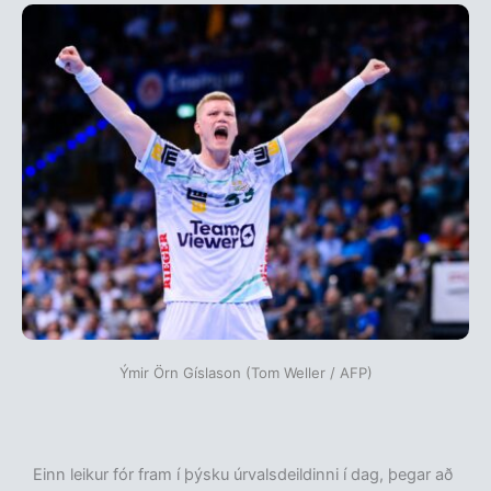
Ýmir Örn Gíslason (Tom Weller / AFP)
Einn leikur fór fram í þýsku úrvalsdeildinni í dag, þegar að