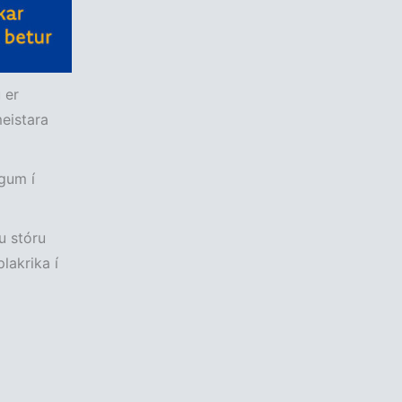
 er
meistara
ögum í
u stóru
lakrika í