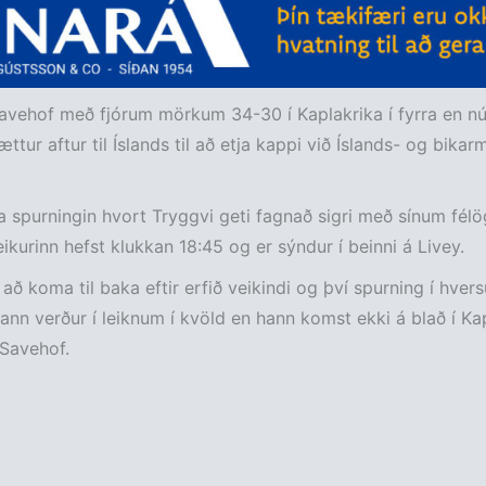
vehof með fjórum mörkum 34-30 í Kaplakrika í fyrra en nú
ttur aftur til Íslands til að etja kappi við Íslands- og bikar
a spurningin hvort Tryggvi geti fagnað sigri með sínum fél
eikurinn hefst klukkan 18:45 og er sýndur í beinni á Livey.
 að koma til baka eftir erfið veikindi og því spurning í hvers
hann verður í leiknum í kvöld en hann komst ekki á blað í Kap
Savehof.