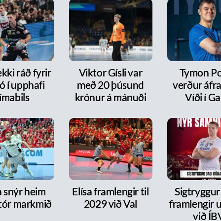
kki ráð fyrir
Viktor Gísli var
Tymon P
ó í upphafi
með 20 þúsund
verður áfr
ímabils
krónur á mánuði
Víði í Ga
a snýr heim
Elísa framlengir til
Sigtryggur
tór markmið
2029 við Val
framlengir 
við ÍB