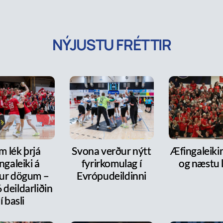
NÝJUSTU FRÉTTIR
m lék þrjá
Svona verður nýtt
Æfingaleikir:
ngaleiki á
fyrirkomulag í
og næstu l
ur dögum –
Evrópudeildinni
6 deildarliðin
í basli