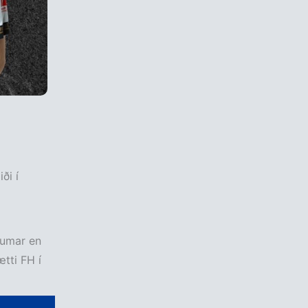
ði í
sumar en
tti FH í