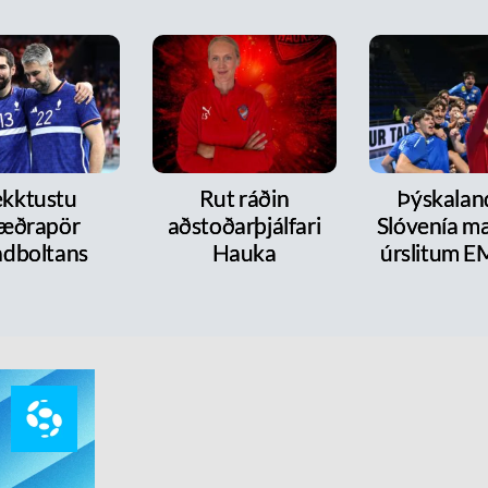
kktustu
Rut ráðin
Þýskalan
æðrapör
aðstoðarþjálfari
Slóvenía mæ
dboltans
Hauka
úrslitum E