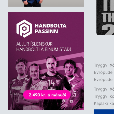
Tryggvi Þór
Evrópudeil
Evrópudeil
Tryggvi Þó
Tryggvi ko
Kaplakrika