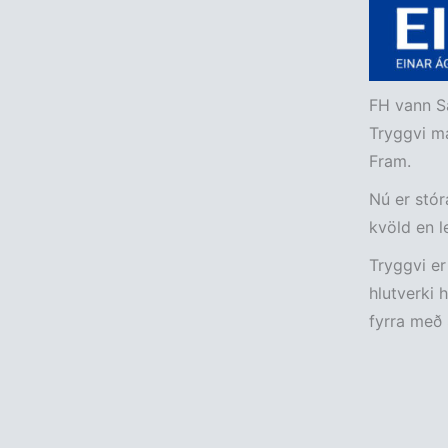
FH vann Sa
Tryggvi mæ
Fram.
Nú er stór
kvöld en l
Tryggvi er
hlutverki 
fyrra með 