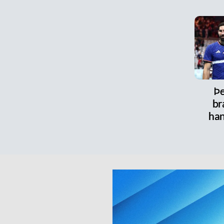
Þe
br
han