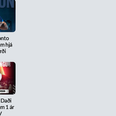
onto
am hjá
rði
 Daði
um 1 ár
V