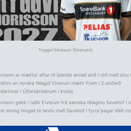
Tryggvi Þórisson (Elverum))
isson er mættur aftur til Íslands annað árið í röð með sínu li
dinni en norska félagið Elverum mætir Fram í 2.umferð
darinnar í Úlfarsárdalnum í kvöld.
risson gekk í raðir Elverum frá sænska félaginu Savehof í 
m einnig hingað til lands með Savehof í fyrra þegar liðið mæ
.