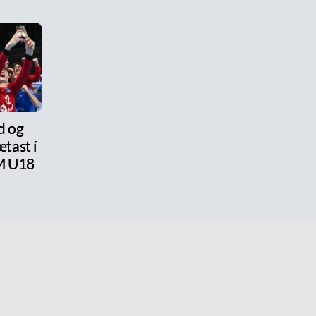
d og
tast í
M U18