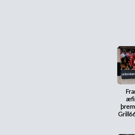
Fra
æfi
þrem
Grill6