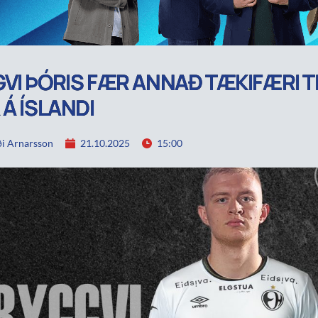
VI ÞÓRIS FÆR ANNAÐ TÆKIFÆRI TI
 Á ÍSLANDI
i Arnarsson
21.10.2025
15:00