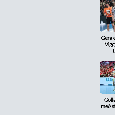
Gera e
Vigg
t
Goll
með s