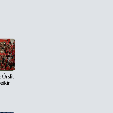
 Úrslit
eikir