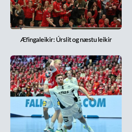
Æfingaleikir: Úrslit og næstu leikir