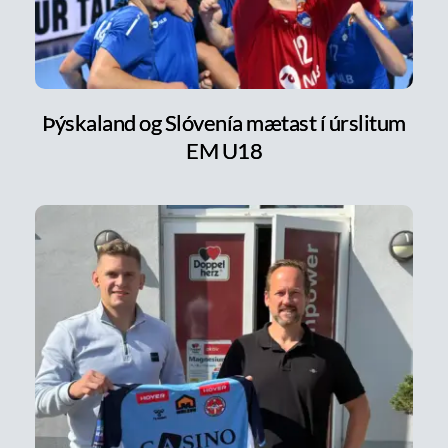
Þýskaland og Slóvenía mætast í úrslitum
EM U18