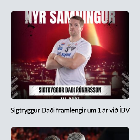
Sigtryggur Daði framlengir um 1 ár við ÍBV