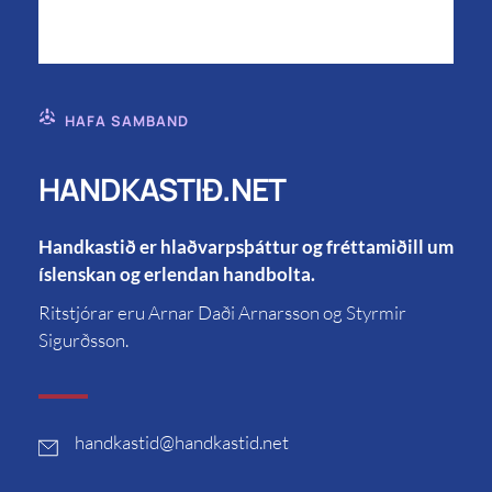
HAFA SAMBAND
HANDKASTIÐ.NET
Handkastið er hlaðvarpsþáttur og fréttamiðill um
íslenskan og erlendan handbolta.
Ritstjórar eru Arnar Daði Arnarsson og Styrmir
Sigurðsson.
handkastid
@handkastid.net