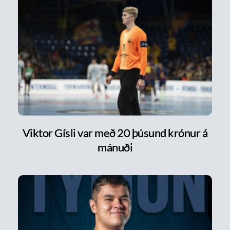
Viktor Gísli var með 20 þúsund krónur á
mánuði