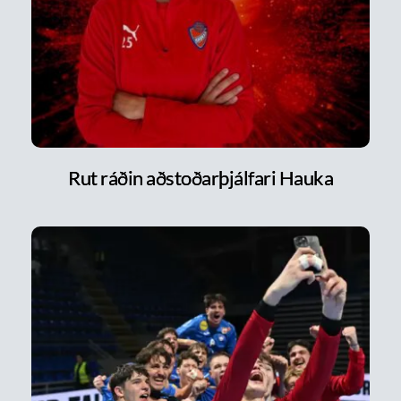
Rut ráðin aðstoðarþjálfari Hauka