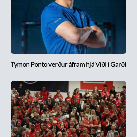
Tymon Ponto verður áfram hjá Víði í Garði