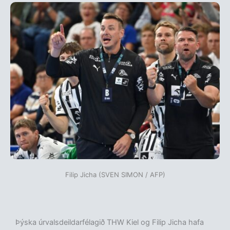
Filip Jicha (SVEN SIMON / AFP)
Þýska úrvalsdeildarfélagið THW Kiel og Filip Jicha hafa