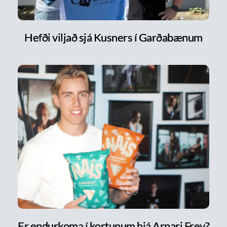
Hefði viljað sjá Kusners í Garðabænum
Er endurkoma í kortunum hjá Arnari Frey?