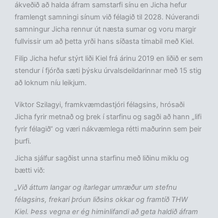
ákveðið að halda áfram samstarfi sínu en Jicha hefur
framlengt samningi sínum við félagið til 2028. Núverandi
samningur Jicha rennur út næsta sumar og voru margir
fullvissir um að þetta yrði hans síðasta tímabil með Kiel.
Filip Jicha hefur stýrt liði Kiel frá árinu 2019 en liðið er sem
stendur í fjórða sæti þýsku úrvalsdeildarinnar með 15 stig
að loknum níu leikjum.
Viktor Szilagyi, framkvæmdastjóri félagsins, hrósaði
Jicha fyrir metnað og þrek í starfinu og sagði að hann „lifi
fyrir félagið“ og væri nákvæmlega rétti maðurinn sem þeir
þurfi.
Jicha sjálfur sagðist unna starfinu með liðinu miklu og
bætti við:
„Við áttum langar og ítarlegar umræður um stefnu
félagsins, frekari þróun liðsins okkar og framtíð THW
Kiel. Þess vegna er ég himinlifandi að geta haldið áfram