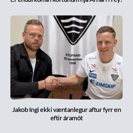
Jakob Ingi ekki væntanlegur aftur fyrr en
eftir áramót