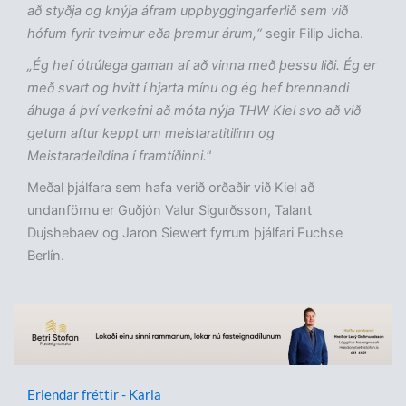
að styðja og knýja áfram uppbyggingarferlið sem við
hófum fyrir tveimur eða þremur árum,“
segir Filip Jicha.
„Ég hef ótrúlega gaman af að vinna með þessu liði. Ég er
með svart og hvítt í hjarta mínu og ég hef brennandi
áhuga á því verkefni að móta nýja THW Kiel svo að við
getum aftur keppt um meistaratitilinn og
Meistaradeildina í framtíðinni."
Meðal þjálfara sem hafa verið orðaðir við Kiel að
undanförnu er Guðjón Valur Sigurðsson, Talant
Dujshebaev og Jaron Siewert fyrrum þjálfari Fuchse
Berlín.
Erlendar fréttir - Karla