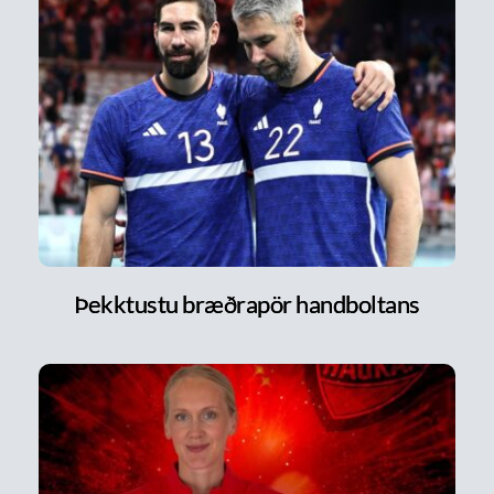
Þekktustu bræðrapör handboltans