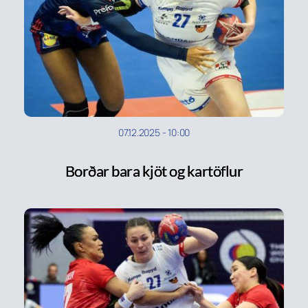
07.12.2025
-
10:00
Borðar bara kjöt og kartöflur