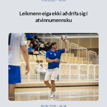
Leikmenn eiga ekki að drífa sig í
atvinnumennsku
18.09.2025
-
16:18