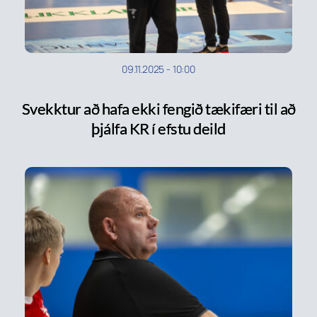
09.11.2025
-
10:00
Svekktur að hafa ekki fengið tækifæri til að
þjálfa KR í efstu deild