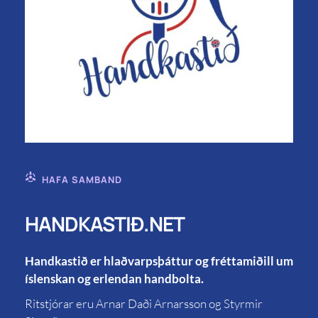
HAFA SAMBAND
HANDKASTIÐ.NET
Handkastið er hlaðvarpsþáttur og fréttamiðill um
íslenskan og erlendan handbolta.
Ritstjórar eru Arnar Daði Arnarsson og Styrmir