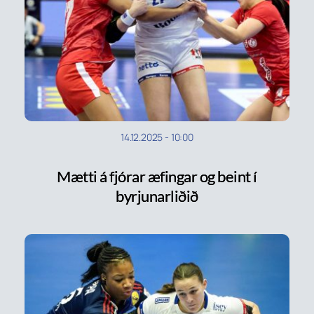
14.12.2025
-
10:00
Mætti á fjórar æfingar og beint í
byrjunarliðið