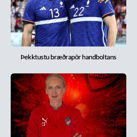
Þekktustu bræðrapör handboltans