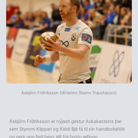
Ásbjörn Friðriksson ((Kristinn Steinn Traustason))
Ásbjörn Friðriksson er nýjasti gestur Aukakastsins þar
sem Stymmi Klippari og Kiddi Bjé fá til sín handboltafólk
og gerir upp feril þess allt frá fyrstu æfingu.