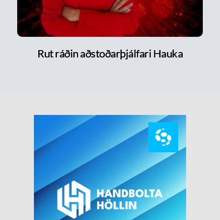
Rut ráðin aðstoðarþjálfari Hauka