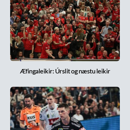
Æfingaleikir: Úrslit og næstu leikir