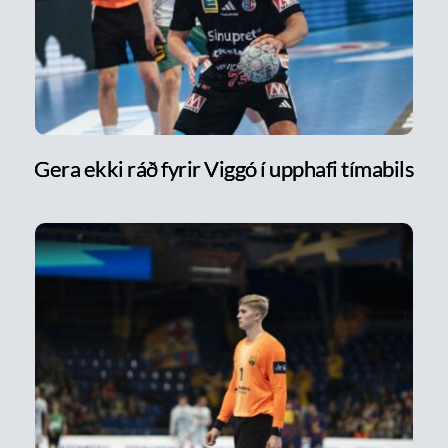
Gera ekki ráð fyrir Viggó í upphafi tímabils