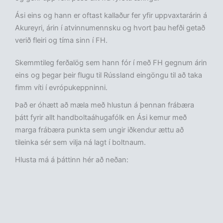
Ási eins og hann er oftast kallaður fer yfir uppvaxtarárin á
Akureyri, árin í atvinnumennsku og hvort þau hefði getað
verið fleiri og tíma sinn í FH.
Skemmtileg ferðalög sem hann fór í með FH gegnum árin
eins og þegar þeir flugu til Rússland eingöngu til að taka
fimm víti í evrópukeppninni.
Það er óhætt að mæla með hlustun á þennan frábæra
þátt fyrir allt handboltaáhugafólk en Ási kemur með
marga frábæra punkta sem ungir iðkendur ættu að
tileinka sér sem vilja ná lagt í boltnaum.
Hlusta má á þáttinn hér að neðan: