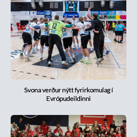
Svona verður nýtt fyrirkomulag í
Evrópudeildinni