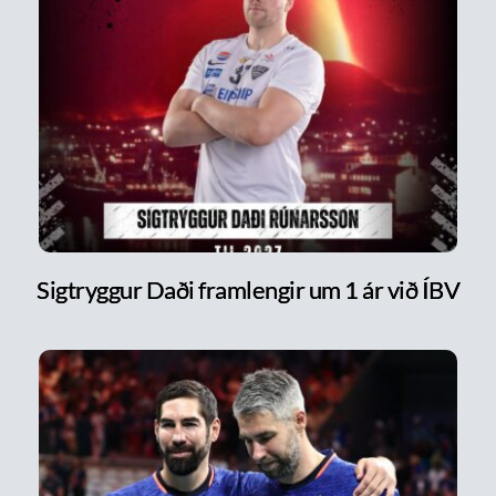
Sigtryggur Daði framlengir um 1 ár við ÍBV