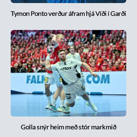
Tymon Ponto verður áfram hjá Víði í Garði
Golla snýr heim með stór markmið