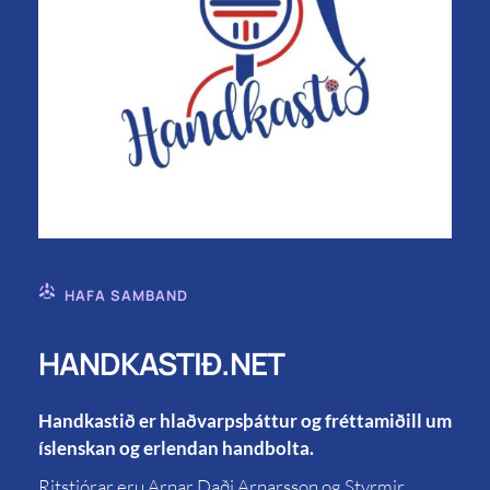
HAFA SAMBAND
HANDKASTIÐ.NET
Handkastið er hlaðvarpsþáttur og fréttamiðill um
íslenskan og erlendan handbolta.
Ritstjórar eru Arnar Daði Arnarsson og Styrmir