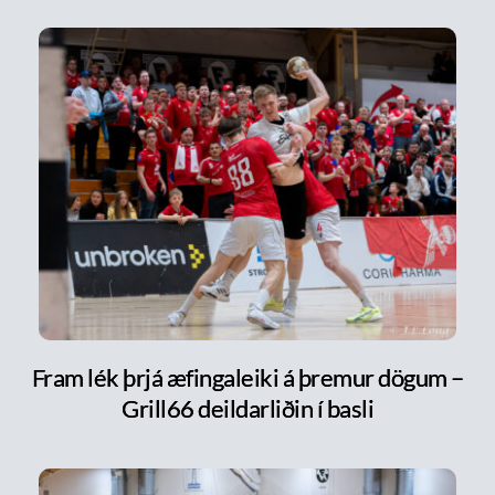
Fram lék þrjá æfingaleiki á þremur dögum –
Grill66 deildarliðin í basli