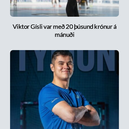
Viktor Gísli var með 20 þúsund krónur á
mánuði