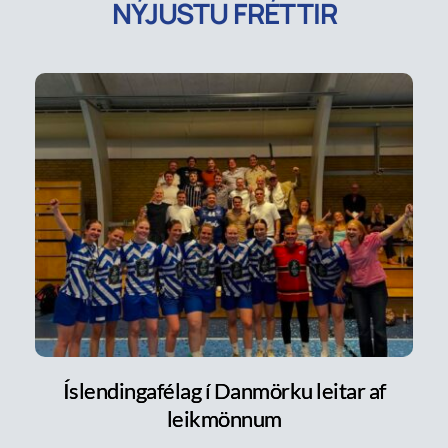
NÝJUSTU FRÉTTIR
Íslendingafélag í Danmörku leitar af
leikmönnum