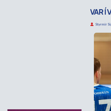
VAR Í
Styrmir S