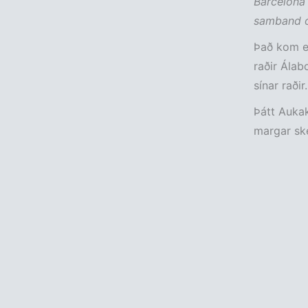
Barcelona 
samband o
Það kom ei
raðir Álab
sínar raðir.
Þátt Aukak
margar ske