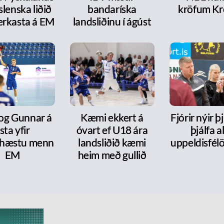
íslenska liðið
bandaríska
kröfum Kr
erkasta á EM
landsliðinu í ágúst
 og Gunnar á
Kæmi ekkert á
Fjórir nýir þ
ista yfir
óvart ef U18 ára
þjálfa al
hæstu menn
landsliðið kæmi
uppeldisfélö
EM
heim með gullið