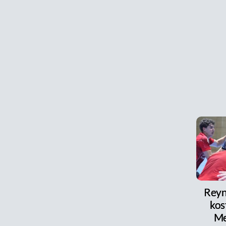
Reyni
kos
Me