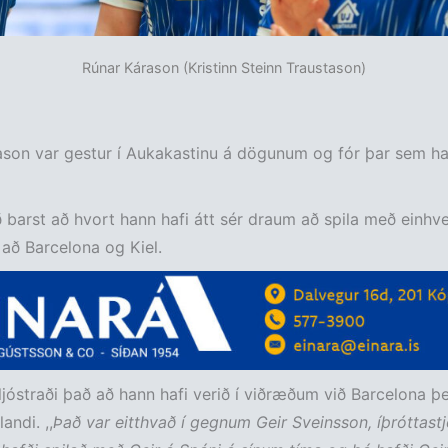
Rúnar Kárason (Kristinn Steinn Traustason)
son var gestur í Aukakastinu á dögunum og fór þar sem han
ð barst að hvort hann hafi átt sér draum að spila með einhver
ð að Barcelona og Kiel.
jóstraði það að hann hafi verið í viðræðum við Barcelona þ
landi. ,,
Það var eitthvað í gegnum Geir Sveinsson, íþróttastj