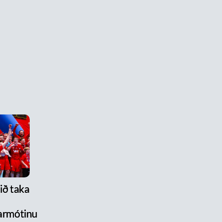
lið taka
armótinu