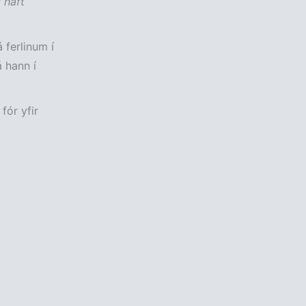
 haft
 ferlinum í
 hann í
fór yfir