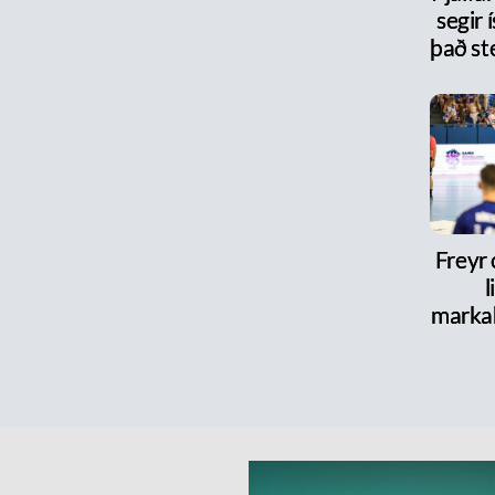
segir 
það st
Freyr
l
marka