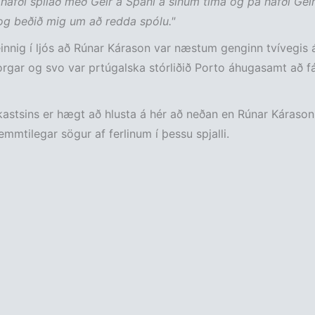
hafði spilað með Geir á Spáni á sínum tíma og þá hafði Geir
g beðið mig um að redda spólu."
nnig í ljós að Rúnar Kárason var næstum genginn tvívegis á
orgar og svo var prtúgalska stórliðið Porto áhugasamt að fá
astsins er hægt að hlusta á hér að neðan en Rúnar Kárason 
mmtilegar sögur af ferlinum í þessu spjalli.