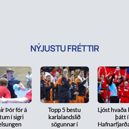
NÝJUSTU FRÉTTIR
r Þór fór á
Topp 5 bestu
Ljóst hvaða 
tum í sigri
karlalandslið
þátt í
lsungen
sögunnar í
Hafnarfjarð