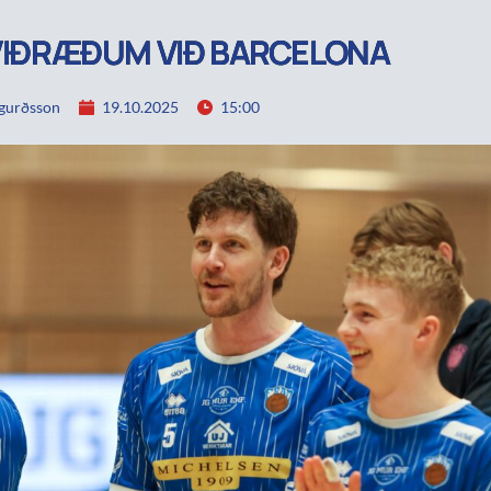
 VIÐRÆÐUM VIÐ BARCELONA
igurðsson
19.10.2025
15:00