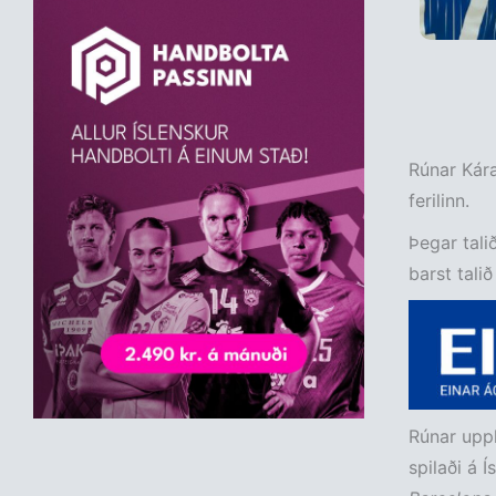
Rúnar Kára
ferilinn.
Þegar tali
barst tali
Rúnar uppl
spilaði á Ís