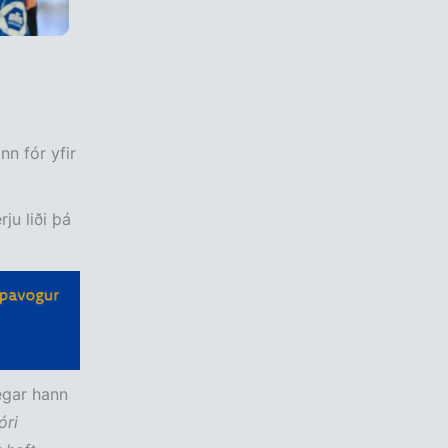
n fór yfir
ju liði þá
egar hann
óri