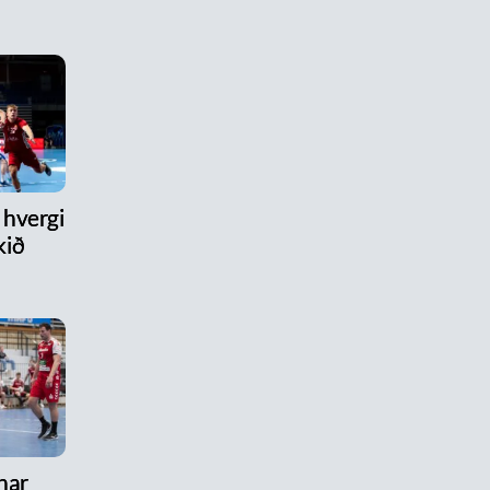
hvergi
kið
nar