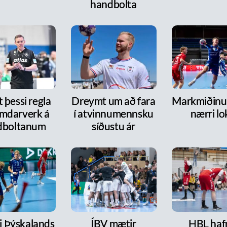
handbolta
 þessi regla
Dreymt um að fara
Markmiðinu 
mdarverk á
í atvinnumennsku
nærri lo
dboltanum
síðustu ár
ri Þýskalands
ÍBV mætir
HBL haf