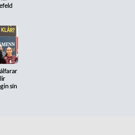
efeld
jálfarar
lir
gin sín