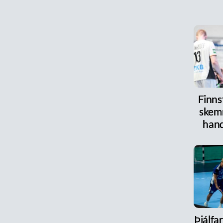
Finnst
skem
han
Þjálfa