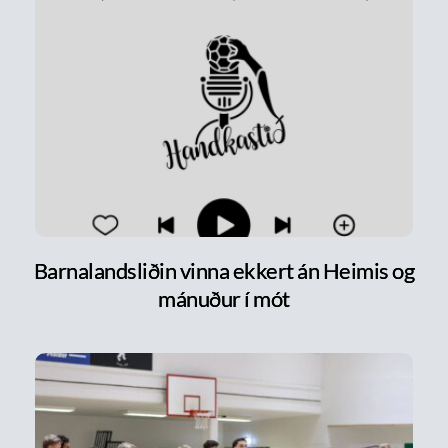
Barnalandsliðin vinna ekkert án Heimis og
mánuður í mót