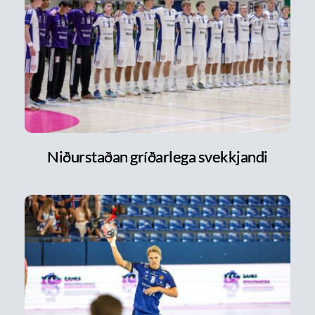
Niðurstaðan gríðarlega svekkjandi