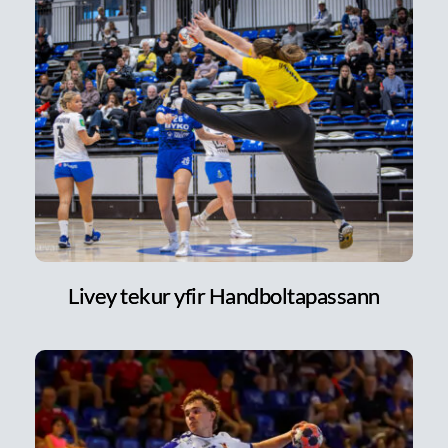
Livey tekur yfir Handboltapassann