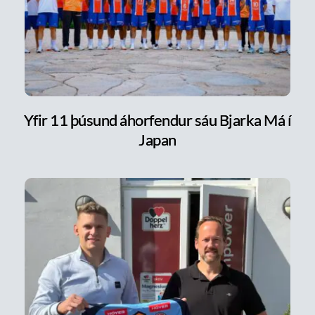
Yfir 11 þúsund áhorfendur sáu Bjarka Má í
Japan