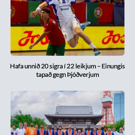
Hafa unnið 20 sigra í 22 leikjum – Einungis
tapað gegn Þjóðverjum