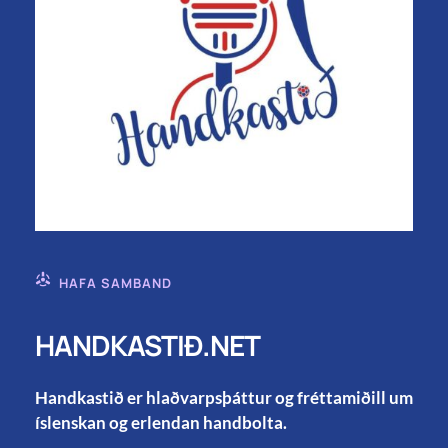
HAFA SAMBAND
HANDKASTIÐ.NET
Handkastið er hlaðvarpsþáttur og fréttamiðill um
íslenskan og erlendan handbolta.