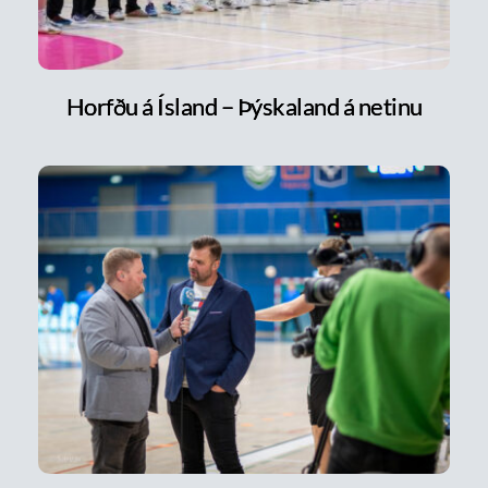
Horfðu á Ísland – Þýskaland á netinu