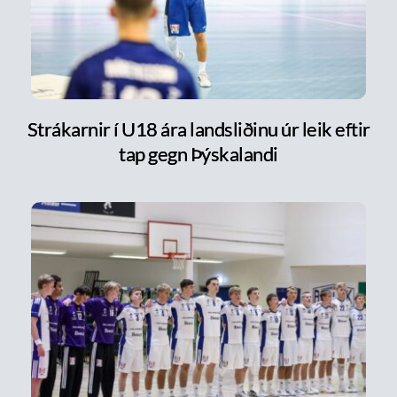
Strákarnir í U18 ára landsliðinu úr leik eftir
tap gegn Þýskalandi