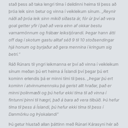
stað þess að taka lengri tíma í deildinni heima til þess að
þróa leik sinn betur og vinna í veikleikum sínum.
„Reynir
náði að þróa leik sinn mikið síðasta ár, fór úr því að vera
goal getter yfir í það að vera einn af okkar bestu
varnarmönnum og frábær leikstjórandi. Þegar hann átti
off dag í skotum gastu alltaf séð 9 til 10 stoðsendingar
hjá honum og byrjaður að gera mennina í kringum sig
betri.“
Ráð Rúnars til yngri leikmanna er því að vinna í veikleikum
sínum meðan þú ert heima á Íslandi því þegar þú ert
kominn erlendis þá er minni tími til þess.
„Þegar þú ert
kominn í atvinnumennsku þá gerist allt hraðar, það er
minni þolinmæði og þú hefur ekki tíma til að vinna í
fintunni þinni til hægri, það á bara að vera tilbúið. Þú hefur
tíma til þess á Íslandi, þú hefur ekki tíma til þess í
Danmörku og Þýskalandi“
Þú getur hlustað allan þáttinn með Rúnari Kárasyni hér að