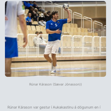
Rúnar Kárason (Sævar Jónasson))
Rúnar Kárason var gestur í Aukakastinu á dögunum en í