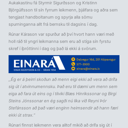
Aukakastinu fá Styrmir Sigurðsson og Kristinn
Björgúlfsson til sín fyrrum leikmenn, þjálfara og aðra sem
tengjast handboltanum og spyrja alla sömu
spurninganna allt frá bernsku til dagsins í dag.
Rúnar Kárason var spurður að því hvort hann væri með
holl ráð til yngri leikmanna sem eru að stíga sín fyrstu
skref í íþróttinni í dag og það lá ekki á svörum.
,,Ég er á þeirri skoðun að menn eigi ekki að vera að drífa
sig út í atvinnumennsku. Það eru til dæmi um menn sem
eiga að fara út eins og í tilviki Blæs Hinrikssonar og Birgi
Steins Jónssonar en ég sagði nú líka við Reyni Þór
Stefánsson að það væri enginn heimsendir að hann færi
ekki út strax.“
Rúnari finnst leikmenn vera alltof mikið að drífa sig út í