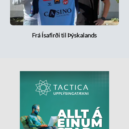
Frá Ísafirði til Þýskalands