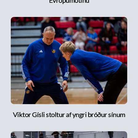
Evrópumótinu
Viktor Gísli stoltur af yngri bróður sínum