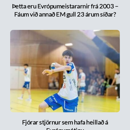
Þetta eru Evrópumeistararnir frá 2003 –
Fáum við annað EM gull 23 árum síðar?
Fjórar stjörnur sem hafa heillað á