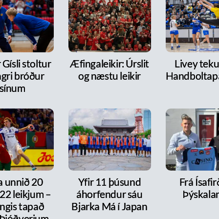
 Gísli stoltur
Æfingaleikir: Úrslit
Livey tekur
ngri bróður
og næstu leikir
Handboltap
sínum
a unnið 20
Yfir 11 þúsund
Frá Ísafirð
í 22 leikjum –
áhorfendur sáu
Þýskala
ngis tapað
Bjarka Má í Japan
 Þjóðverjum