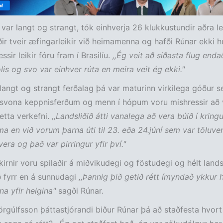
 var langt og strangt, tók einhverja 26 klukkustundir aðra le
ðir tveir æfingarleikir við heimamenna og hafði Rúnar ekki
sir leikir fóru fram í Brasilíu.
,,Ég veit að síðasta flug endað
lis og svo var einhver rúta en meira veit ég ekki."
r langt og strangt ferðalag þá var maturinn virkilega góður s
í svona keppnisferðum og menn í hópum voru mishressir að 
þetta verkefni.
,,Landsliðið átti vanalega að vera búið í kringu
a en við vorum þarna úti til 23. eða 24.júní sem var töluver
vera og það var pirringur yfir því."
kirnir voru spilaðir á miðvikudegi og föstudegi og hélt lands
ð fyrr en á sunnudagi
,,Þannig þið getið rétt ímyndað ykkur 
a yfir helgina"
sagði Rúnar.
jörgúlfsson þáttastjórandi biður Rúnar þá að staðfesta hvort