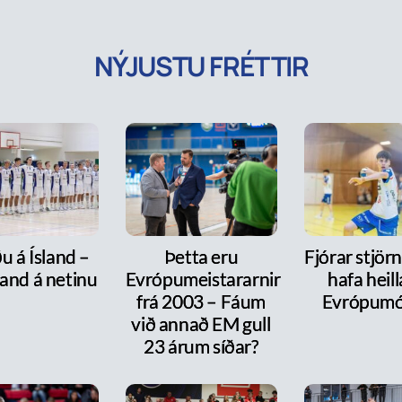
NÝJUSTU FRÉTTIR
u á Ísland –
Þetta eru
Fjórar stjör
and á netinu
Evrópumeistararnir
hafa heill
frá 2003 – Fáum
Evrópumó
við annað EM gull
23 árum síðar?