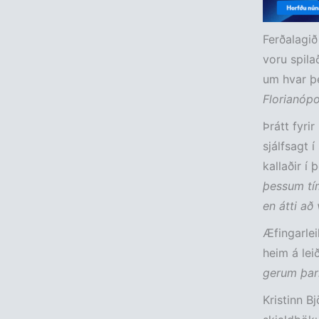
Ferðalagið
voru spila
um hvar þes
Florianópo
Þrátt fyri
sjálfsagt 
kallaðir í 
þessum tím
en átti að 
Æfingarlei
heim á lei
gerum þarn
Kristinn B