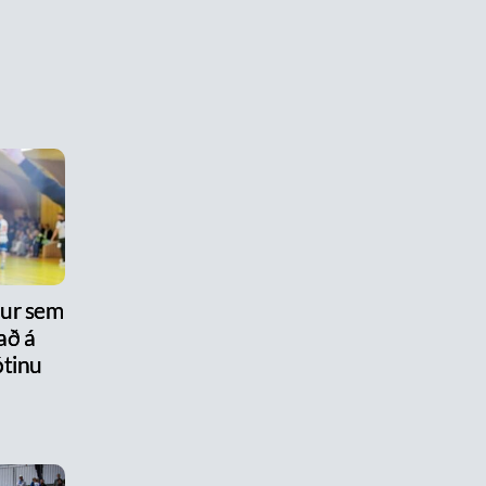
nur sem
að á
tinu