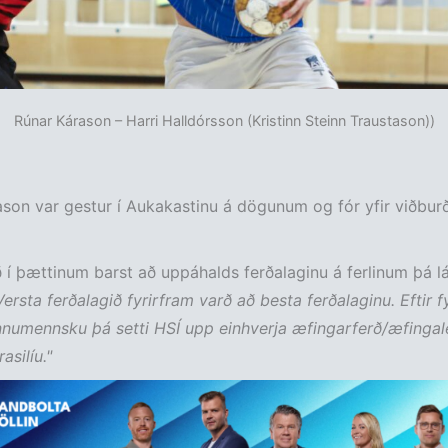
Rúnar Kárason – Harri Halldórsson (Kristinn Steinn Traustason))
son var gestur í Aukakastinu á dögunum og fór yfir viðbur
ð í þættinum barst að uppáhalds ferðalaginu á ferlinum þá lá
Versta ferðalagið fyrirfram varð að besta ferðalaginu. Eftir fy
innumennsku þá setti HSÍ upp einhverja æfingarferð/æfingale
rasilíu."