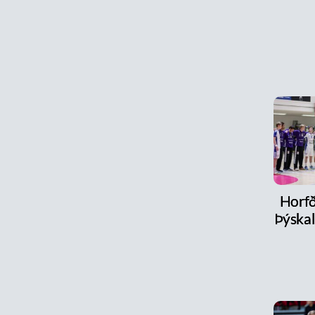
Horfð
Þýskal