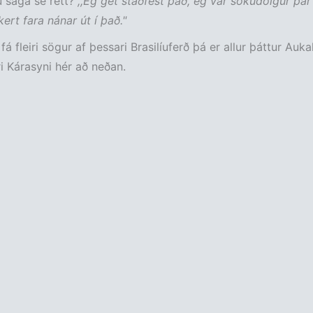
 saga sé rétt?
,,Ég get staðfest það, ég var sökudólgur þar
ert fara nánar út í það."
l fá fleiri sögur af þessari Brasilíuferð þá er allur þáttur Auk
 Kárasyni hér að neðan.