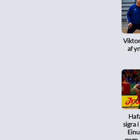
Viktor
af y
Haf
sigra 
Einu
gegn