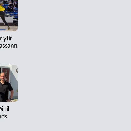
 yfir
assann
i til
nds