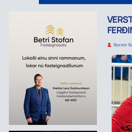
VERST
FERÐI
Styrmir S