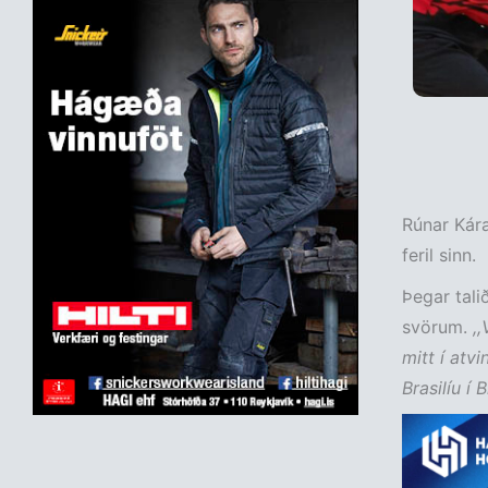
Rúnar Kára
feril sinn.
Þegar tali
svörum.
,,
mitt í atv
Brasilíu í B