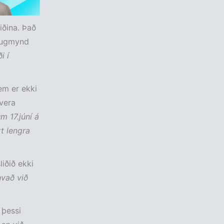
iðina. Það
 hugmynd
i í
em er ekki
vera
m 17.júní á
t lengra
liðið ekki
hvað við
 þessi