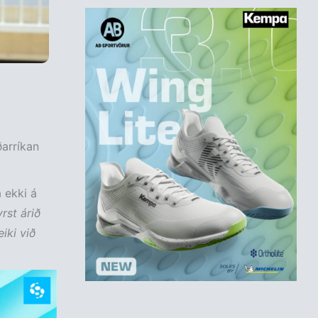
ðarríkan
 ekki á
rst árið
iki við