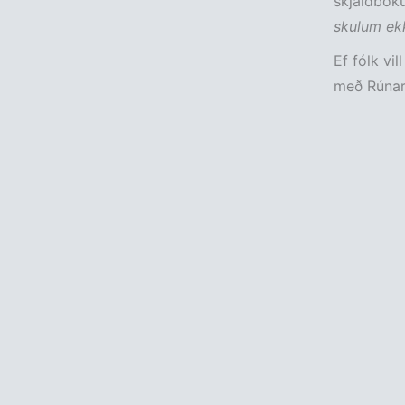
skjaldböku
skulum ekk
Ef fólk vil
með Rúnari