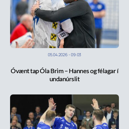
05.04.2026
-
09:03
Óvænt tap Óla Brim – Hannes og félagar í
undanúrslit