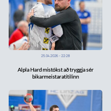
25.04.2026
-
22:28
Alpla Hard mistókst að tryggja sér
bikarmeistaratitilinn