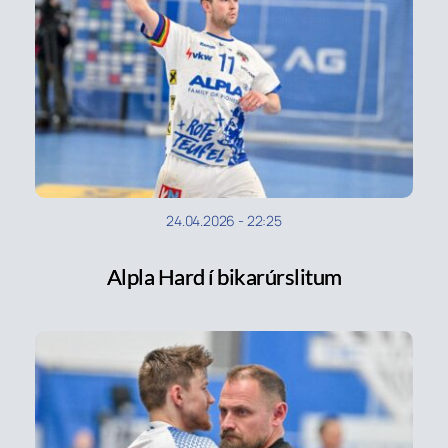
24.04.2026
-
22:25
Alpla Hard í bikarúrslitum