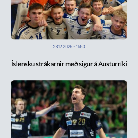
28.12.2025
-
11:50
Íslensku strákarnir með sigur á Austurríki