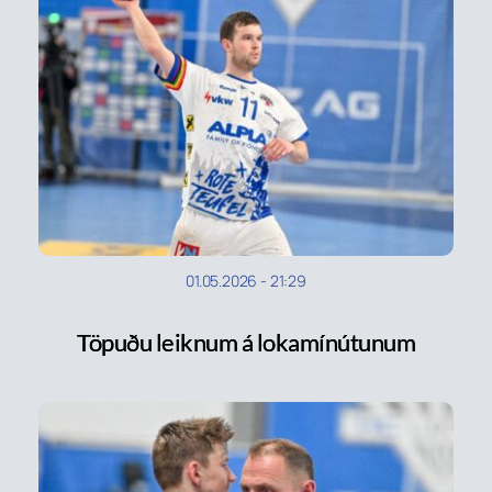
01.05.2026
-
21:29
Töpuðu leiknum á lokamínútunum