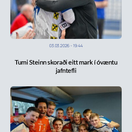
03.03.2026
-
19:44
Tumi Steinn skoraði eitt mark í óvæntu
jafntefli