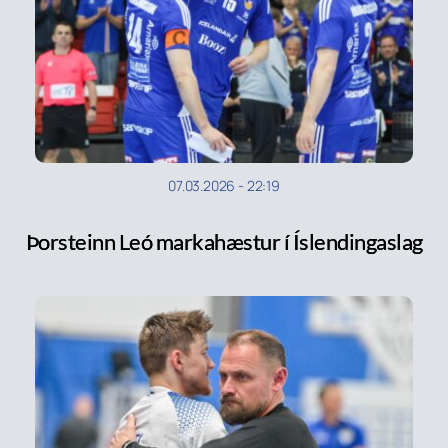
07.03.2026
-
22:19
Þorsteinn Leó markahæstur í Íslendingaslag