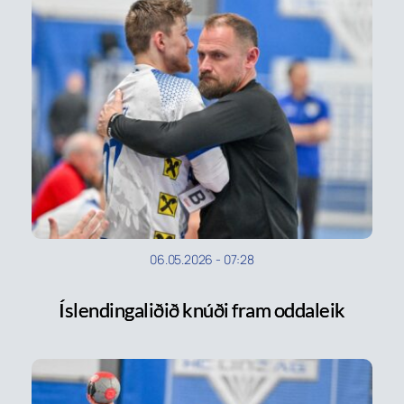
06.05.2026
-
07:28
Íslendingaliðið knúði fram oddaleik