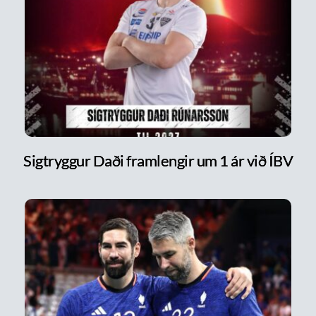
Sigtryggur Daði framlengir um 1 ár við ÍBV