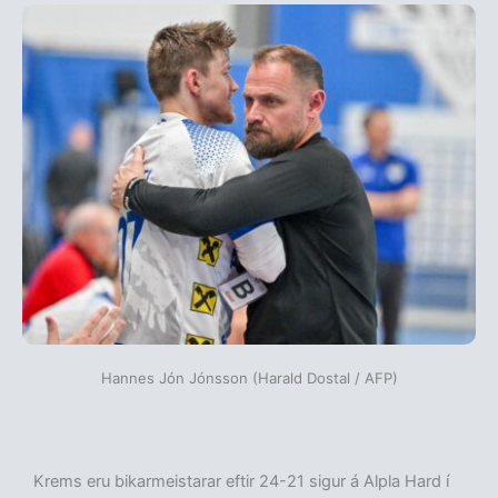
Hannes Jón Jónsson (Harald Dostal / AFP)
Krems eru bikarmeistarar eftir 24-21 sigur á Alpla Hard í