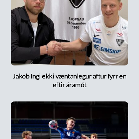
Jakob Ingi ekki væntanlegur aftur fyrr en
eftir áramót