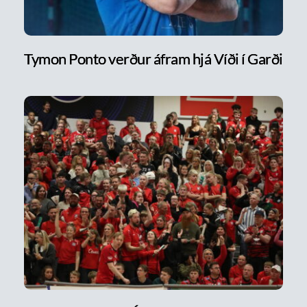
Tymon Ponto verður áfram hjá Víði í Garði