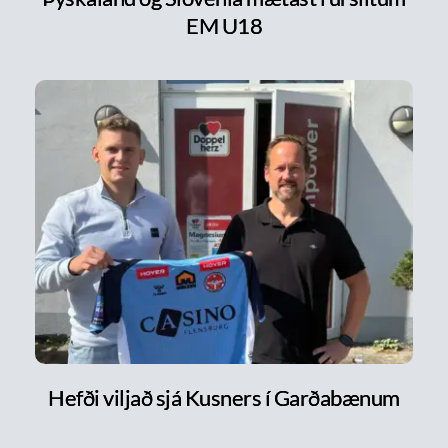
EM U18
Hefði viljað sjá Kusners í Garðabænum