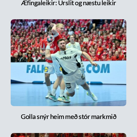
Æfingaleikir: Úrslit og næstu leikir
Golla snýr heim með stór markmið