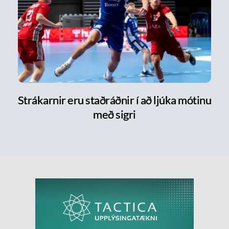
Strákarnir eru staðráðnir í að ljúka mótinu
með sigri