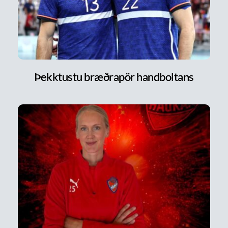
Þekktustu bræðrapör handboltans