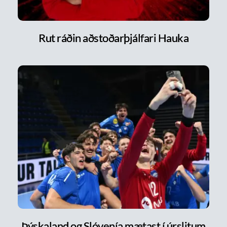
Rut ráðin aðstoðarþjálfari Hauka
Þýskaland og Slóvenía mætast í úrslitum