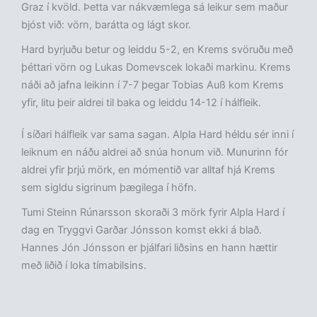
Graz í kvöld. Þetta var nákvæmlega sá leikur sem maður
bjóst við: vörn, barátta og lágt skor.
Hard byrjuðu betur og leiddu 5-2, en Krems svöruðu með
þéttari vörn og Lukas Domevscek lokaði markinu. Krems
náði að jafna leikinn í 7-7 þegar Tobias Auß kom Krems
yfir, litu þeir aldrei til baka og leiddu 14-12 í hálfleik.
Í síðari hálfleik var sama sagan. Alpla Hard héldu sér inni í
leiknum en náðu aldrei að snúa honum við. Munurinn fór
aldrei yfir þrjú mörk, en mómentið var alltaf hjá Krems
sem sigldu sigrinum þægilega í höfn.
Tumi Steinn Rúnarsson skoraði 3 mörk fyrir Alpla Hard í
dag en Tryggvi Garðar Jónsson komst ekki á blað.
Hannes Jón Jónsson er þjálfari liðsins en hann hættir
með liðið í loka tímabilsins.