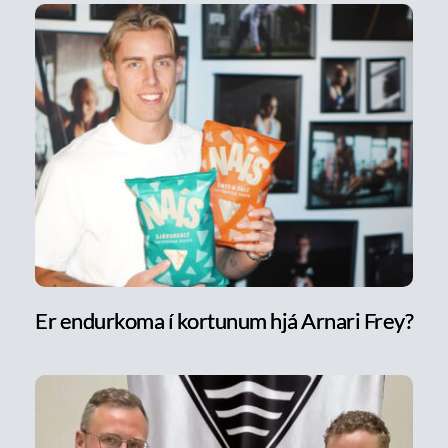
Er endurkoma í kortunum hjá Arnari Frey?