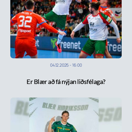
04.12.2025
-
16:00
Er Blær að fá nýjan liðsfélaga?