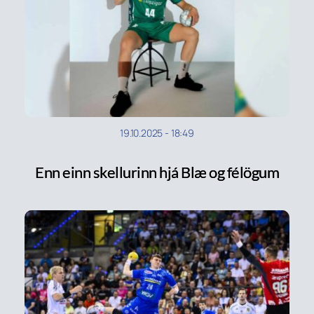
19.10.2025
-
18:49
Enn einn skellurinn hjá Blæ og félögum