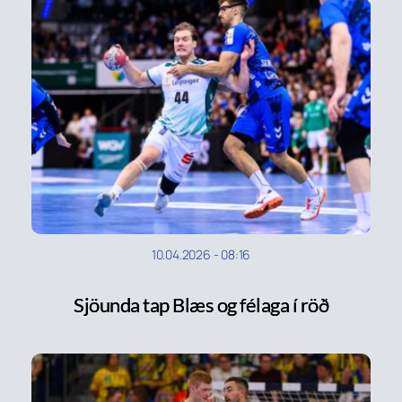
10.04.2026
-
08:16
Sjöunda tap Blæs og félaga í röð