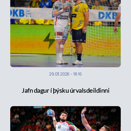
29.03.2026
-
18:16
Jafn dagur í þýsku úrvalsdeildinni