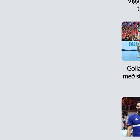
Vigg
t
Goll
með s