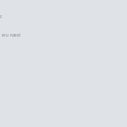
c
g eru næst