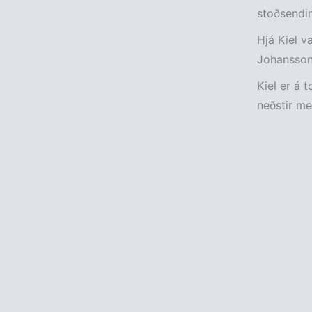
stoðsendi
Hjá Kiel v
Johansson
Kiel er á 
neðstir me