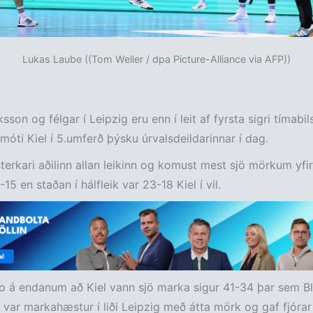
Lukas Laube ((Tom Weller / dpa Picture-Alliance via AFP))
sson og félgar í Leipzig eru enn í leit af fyrsta sigri tímabil
á móti Kiel í 5.umferð þýsku úrvalsdeildarinnar í dag.
sterkari aðilinn allan leikinn og komust mest sjö mörkum yfir 
-15 en staðan í hálfleik var 23-18 Kiel í vil.
o á endanum að Kiel vann sjö marka sigur 41-34 þar sem B
 var markahæstur í liði Leipzig með átta mörk og gaf fjórar