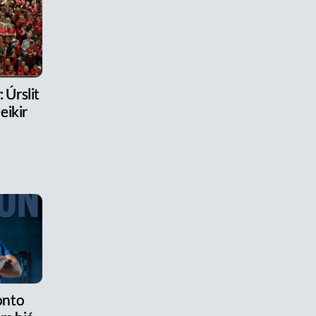
 Úrslit
eikir
onto