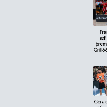
Fra
æfi
þrem
Grill6
Gera e