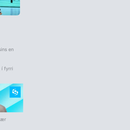
sins en
í fyrri
lær