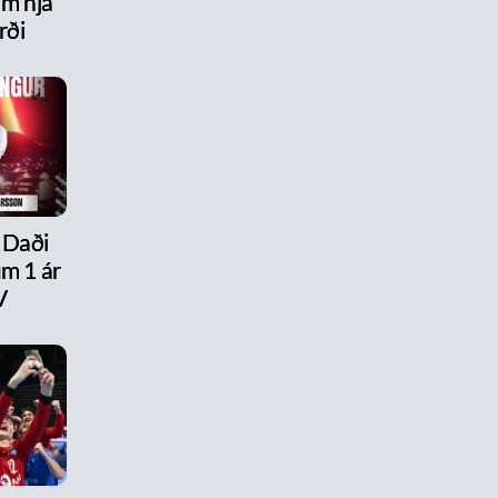
am hjá
rði
 Daði
um 1 ár
V