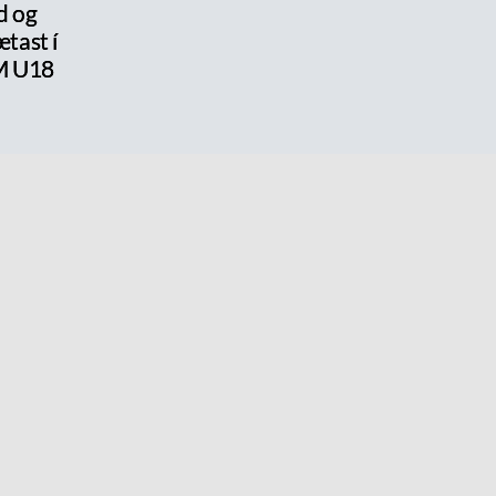
d og
tast í
M U18