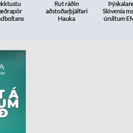
kktustu
Rut ráðin
Þýskalan
æðrapör
aðstoðarþjálfari
Slóvenía mæ
dboltans
Hauka
úrslitum E