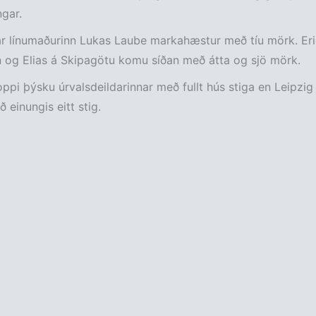
ngar.
ar línumaðurinn Lukas Laube markahæstur með tíu mörk. Eri
 og Elias á Skipagötu komu síðan með átta og sjö mörk.
toppi þýsku úrvalsdeildarinnar með fullt hús stiga en Leipzi
ð einungis eitt stig.