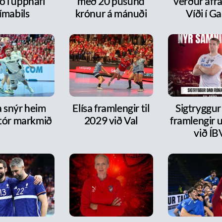
ó í upphafi
með 20 þúsund
verður áfr
ímabils
krónur á mánuði
Víði í Ga
a snýr heim
Elísa framlengir til
Sigtryggur
tór markmið
2029 við Val
framlengir 
við ÍB