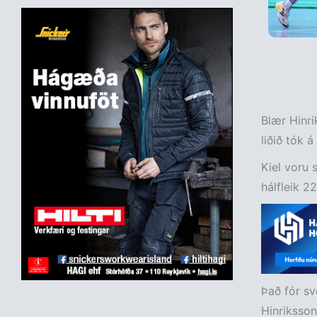
Blær Hinrik
liðið tók 
Kiel voru 
hálfleik 22
Það fór sv
Hinriksson