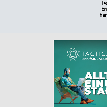
Þe
br
han