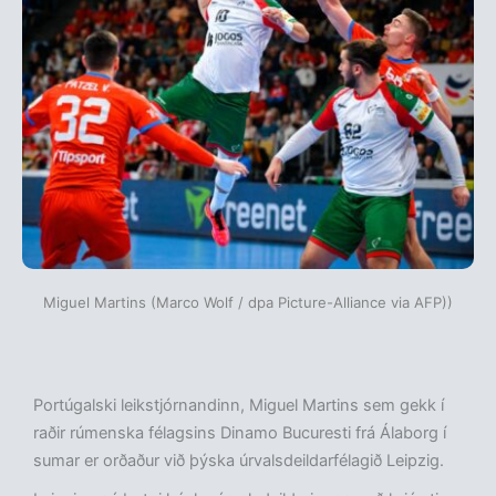
Miguel Martins (Marco Wolf / dpa Picture-Alliance via AFP))
Portúgalski leikstjórnandinn, Miguel Martins sem gekk í
raðir rúmenska félagsins Dinamo Bucuresti frá Álaborg í
sumar er orðaður við þýska úrvalsdeildarfélagið Leipzig.