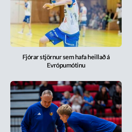
Fjórar stjörnur sem hafa heillað á
Evrópumótinu