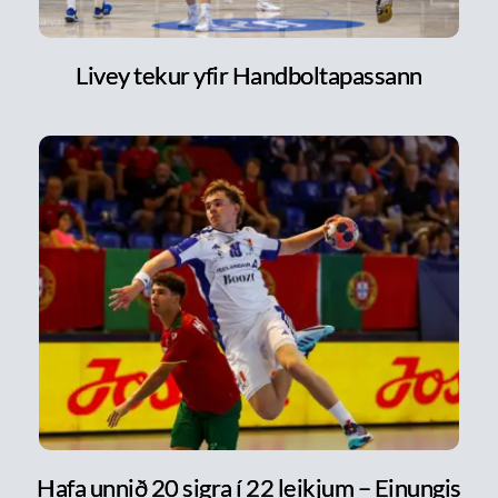
Livey tekur yfir Handboltapassann
Hafa unnið 20 sigra í 22 leikjum – Einungis