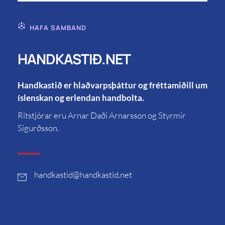
HAFA SAMBAND
HANDKASTIÐ.NET
Handkastið er hlaðvarpsþáttur og fréttamiðill um
íslenskan og erlendan handbolta.
Ritstjórar eru Arnar Daði Arnarsson og Styrmir
Sigurðsson.
handkastid
@handkastid.net