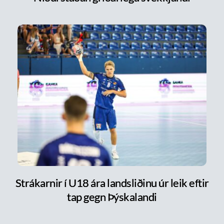
Strákarnir í U18 ára landsliðinu úr leik eftir
tap gegn Þýskalandi