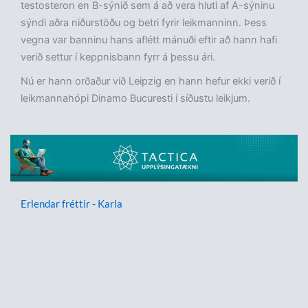
testosteron en B-sýnið sem á að vera hluti af A-sýninu
sýndi aðra niðurstöðu og betri fyrir leikmanninn. Þess
vegna var banninu hans aflétt mánuði eftir að hann hafi
verið settur í keppnisbann fyrr á þessu ári.
Nú er hann orðaður við Leipzig en hann hefur ekki verið í
leikmannahópi Dinamo Bucuresti í síðustu leikjum.
Erlendar fréttir - Karla