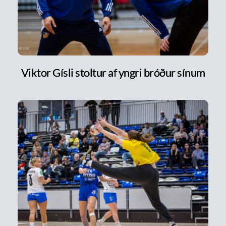
Viktor Gísli stoltur af yngri bróður sínum