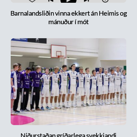
Barnalandsliðin vinna ekkert án Heimis og
mánuður í mót
Niðurstaðan gríðarlega svekkjandi