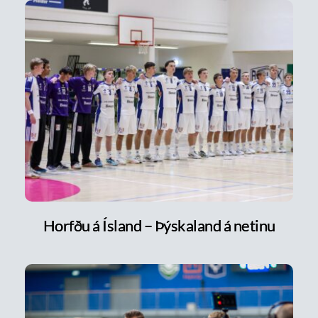
Horfðu á Ísland – Þýskaland á netinu