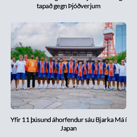
tapað gegn Þjóðverjum
Yfir 11 þúsund áhorfendur sáu Bjarka Má í
Japan