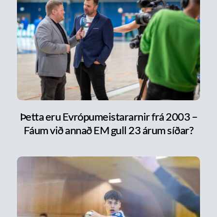
Þetta eru Evrópumeistararnir frá 2003 –
Fáum við annað EM gull 23 árum síðar?