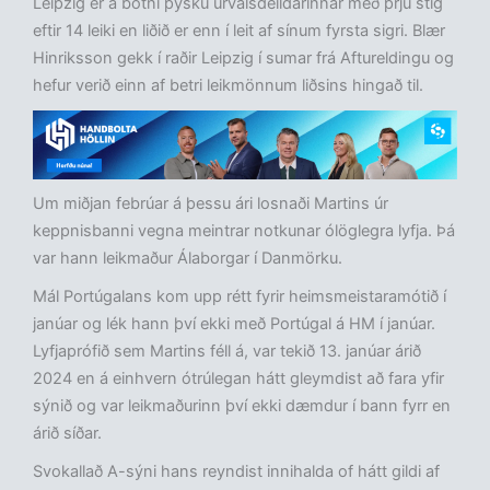
Leipzig er á botni þýsku úrvalsdeildarinnar með þrjú stig
eftir 14 leiki en liðið er enn í leit af sínum fyrsta sigri. Blær
Hinriksson gekk í raðir Leipzig í sumar frá Aftureldingu og
hefur verið einn af betri leikmönnum liðsins hingað til.
Um miðjan febrúar á þessu ári losnaði Martins úr
keppnisbanni vegna meintrar notkunar ólöglegra lyfja. Þá
var hann leikmaður Álaborgar í Danmörku.
Mál Portúgalans kom upp rétt fyrir heimsmeistaramótið í
janúar og lék hann því ekki með Portúgal á HM í janúar.
Lyfjaprófið sem Martins féll á, var tekið 13. janúar árið
2024 en á einhvern ótrúlegan hátt gleymdist að fara yfir
sýnið og var leikmaðurinn því ekki dæmdur í bann fyrr en
árið síðar.
Svokallað A-sýni hans reyndist innihalda of hátt gildi af