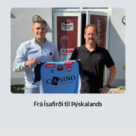
Frá Ísafirði til Þýskalands