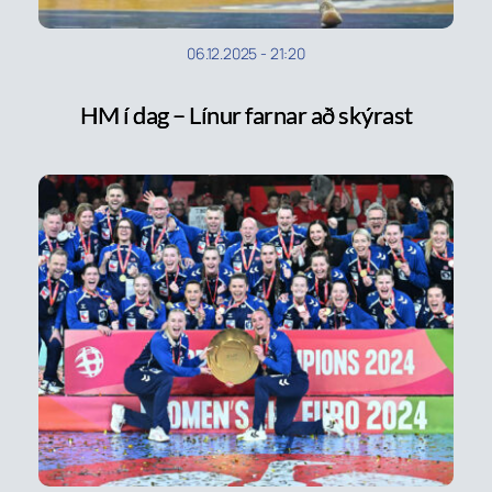
06.12.2025
-
21:20
HM í dag – Línur farnar að skýrast