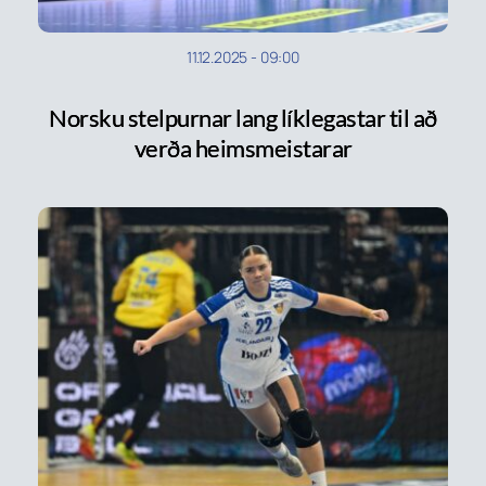
11.12.2025
-
09:00
Norsku stelpurnar lang líklegastar til að
verða heimsmeistarar