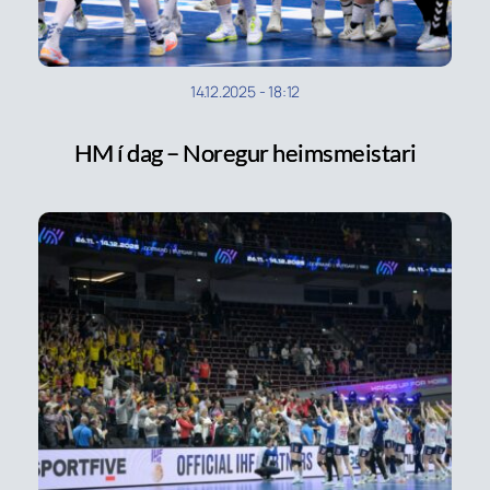
14.12.2025
-
18:12
HM í dag – Noregur heimsmeistari