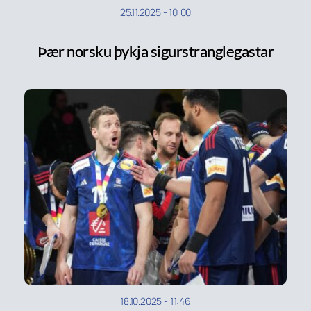
25.11.2025
-
10:00
Þær norsku þykja sigurstranglegastar
18.10.2025
-
11:46