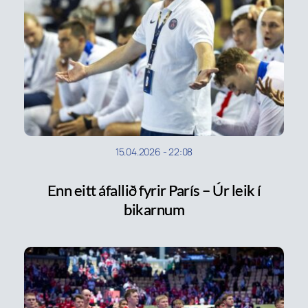
15.04.2026
-
22:08
Enn eitt áfallið fyrir París – Úr leik í
bikarnum