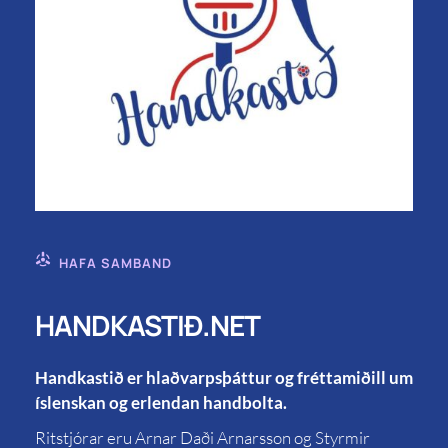
HAFA SAMBAND
HANDKASTIÐ.NET
Handkastið er hlaðvarpsþáttur og fréttamiðill um
íslenskan og erlendan handbolta.
Ritstjórar eru Arnar Daði Arnarsson og Styrmir