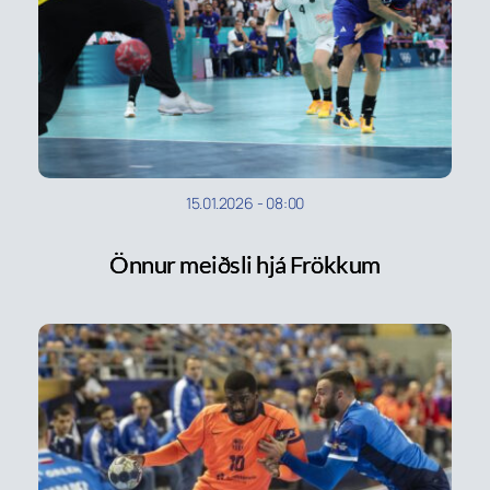
15.01.2026
-
08:00
Önnur meiðsli hjá Frökkum