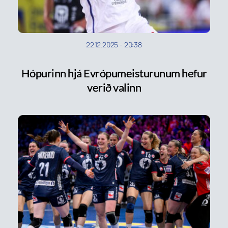
22.12.2025
-
20:38
Hópurinn hjá Evrópumeisturunum hefur
verið valinn