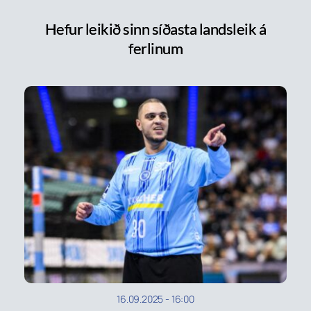
Hefur leikið sinn síðasta landsleik á
ferlinum
16.09.2025
-
16:00