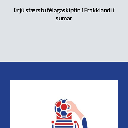
Þrjú stærstu félagaskiptin í Frakklandi í
sumar