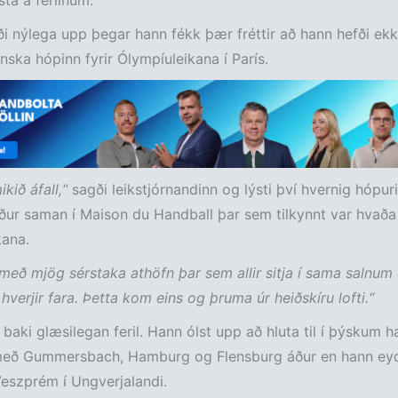
sta á ferlinum.
ði nýlega upp þegar hann fékk þær fréttir að hann hefði ekk
anska hópinn fyrir Ólympíuleikana í París.
ikið áfall,“
sagði leikstjórnandinn og lýsti því hvernig hópur
aður saman í Maison du Handball þar sem tilkynnt var hvaða
kana.
með mjög sérstaka athöfn þar sem allir sitja í sama salnum
 hverjir fara. Þetta kom eins og þruma úr heiðskíru lofti.“
baki glæsilegan feril. Hann ólst upp að hluta til í þýskum h
 með Gummersbach, Hamburg og Flensburg áður en hann ey
eszprém í Ungverjalandi.