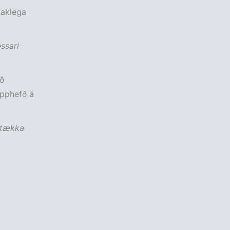
taklega
ssari
ð
upphefð á
stækka