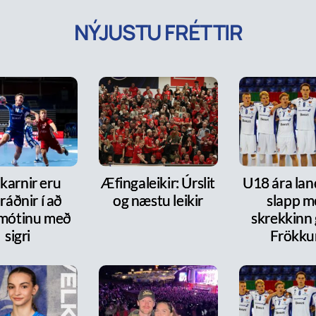
NÝJUSTU FRÉTTIR
karnir eru
Æfingaleikir: Úrslit
U18 ára lan
ráðnir í að
og næstu leikir
slapp m
 mótinu með
skrekkinn
sigri
Frökk