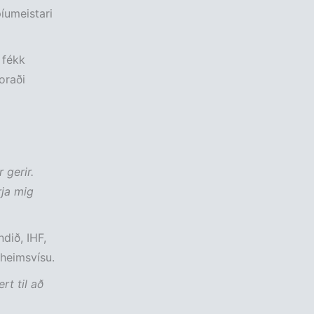
íumeistari
 fékk
oraði
 gerir.
rja mig
dið, IHF,
 heimsvísu.
rt til að