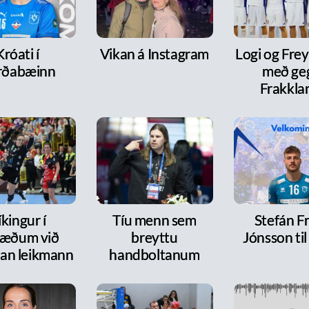
Króati í
Vikan á Instagram
Logi og Frey
rðabæinn
með ge
Frakkla
íkingur í
Tíu menn sem
Stefán F
ræðum við
breyttu
Jónsson ti
dan leikmann
handboltanum