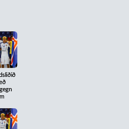
dsliðið
eð
 gegn
um