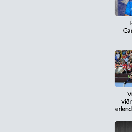
Ga
V
við
erlen