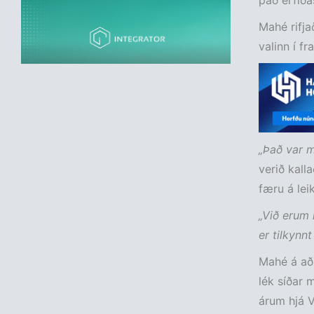
það erfiða
Mahé rifja
valinn í fr
„Það var m
verið kall
færu á lei
„Við erum 
er tilkynnt
Mahé á að 
lék síðar
árum hjá V