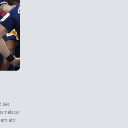
 sér.
msmeistari
sem eitt