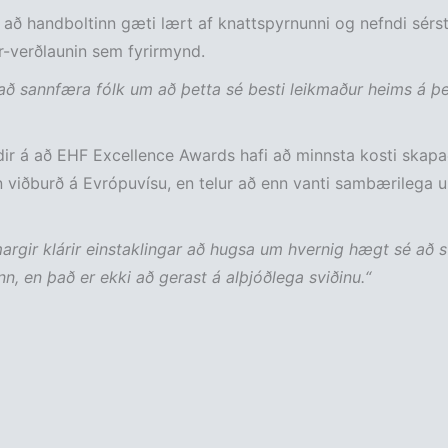
 að handboltinn gæti lært af knattspyrnunni og nefndi sérs
r-verðlaunin sem fyrirmynd.
að sannfæra fólk um að þetta sé besti leikmaður heims á þe
ir á að EHF Excellence Awards hafi að minnsta kosti skapa
 viðburð á Evrópuvísu, en telur að enn vanti sambærilega 
argir klárir einstaklingar að hugsa um hvernig hægt sé að 
n, en það er ekki að gerast á alþjóðlega sviðinu.“