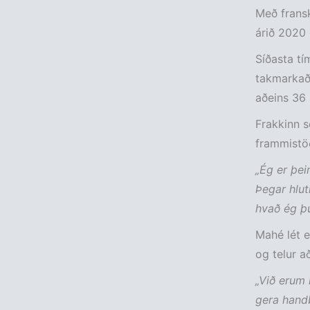
Með fransk
árið 2020 
Síðasta tí
takmarkað 
aðeins 36 
Frakkinn s
frammistö
„Ég er þei
Þegar hlut
hvað ég þu
Mahé lét e
og telur að
„Við erum 
gera handb