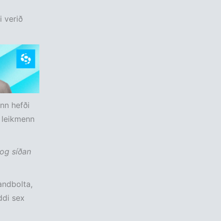
i verið
inn hefði
 leikmenn
 og síðan
andbolta,
ddi sex