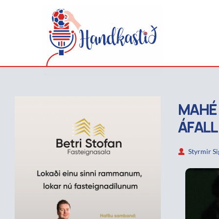
MAHÉ 
ÁFALL
Styrmir S