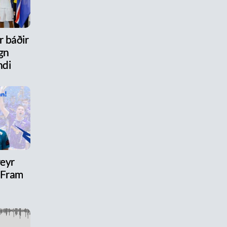
r báðir
gn
ndi
reyr
l Fram