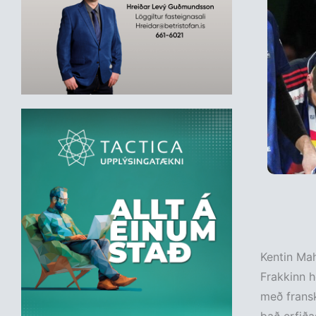
Kentin Mah
Frakkinn h
með fransk