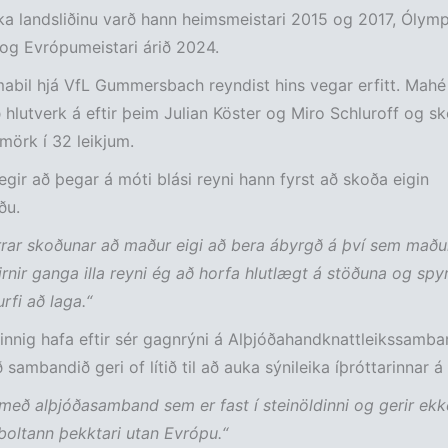
a landsliðinu varð hann heimsmeistari 2015 og 2017, Ólymp
og Evrópumeistari árið 2024.
mabil hjá VfL Gummersbach reyndist hins vegar erfitt. Mahé
hlutverk á eftir þeim Julian Köster og Miro Schluroff og sk
mörk í 32 leikjum.
egir að þegar á móti blási reyni hann fyrst að skoða eigin
ðu.
rrar skoðunar að maður eigi að bera ábyrgð á því sem maður
irnir ganga illa reyni ég að horfa hlutlægt á stöðuna og spy
rfi að laga.“
innig hafa eftir sér gagnrýni á Alþjóðahandknattleikssamban
 sambandið geri of lítið til að auka sýnileika íþróttarinnar á
með alþjóðasamband sem er fast í steinöldinni og gerir ekke
oltann þekktari utan Evrópu.“