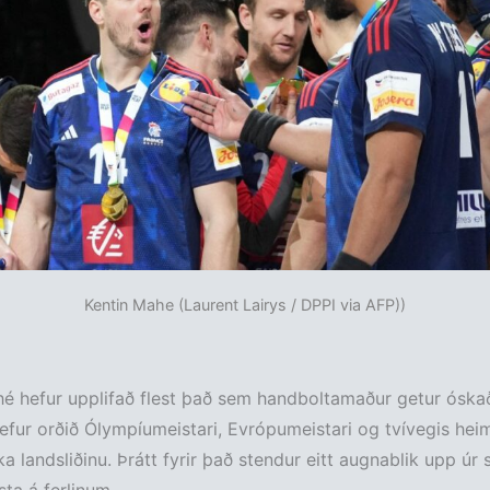
Kentin Mahe (Laurent Lairys / DPPI via AFP))
é hefur upplifað flest það sem handboltamaður getur óskað
efur orðið Ólympíumeistari, Evrópumeistari og tvívegis hei
a landsliðinu. Þrátt fyrir það stendur eitt augnablik upp úr 