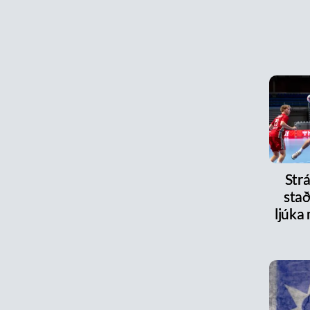
Strá
stað
ljúka