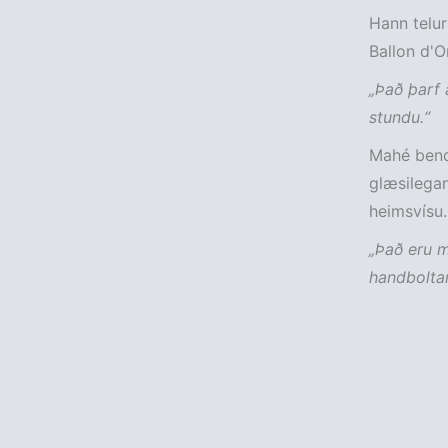
Hann telur
Ballon d'O
„Það þarf 
stundu.“
Mahé bend
glæsilegan
heimsvísu.
„Það eru m
handboltan