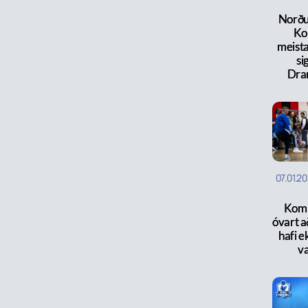
Norðu
Ko
meista
si
Dr
07.01.2
Kom 
óvart a
hafi e
va