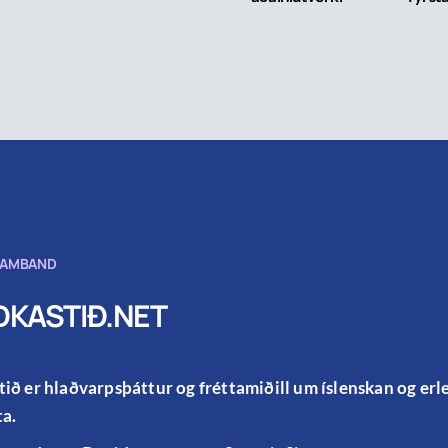
SAMBAND
KASTIÐ.NET
ið er hlaðvarpsþáttur og fréttamiðill um íslenskan og er
a.