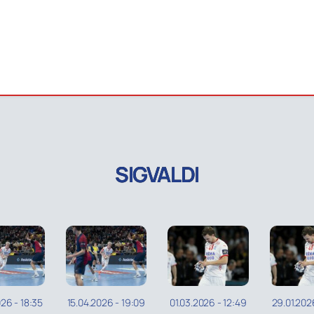
SIGVALDI
026
-
18:35
15.04.2026
-
19:09
01.03.2026
-
12:49
29.01.202