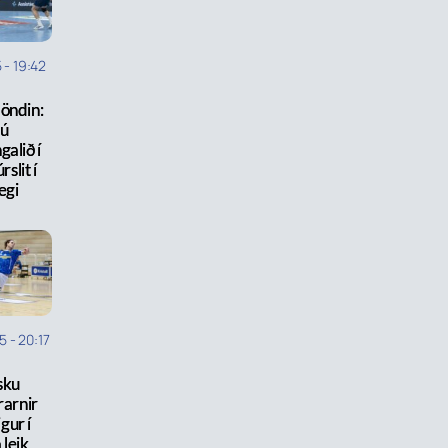
5
-
19:42
öndin:
jú
galið í
slit í
egi
25
-
20:17
sku
rarnir
gur í
 leik