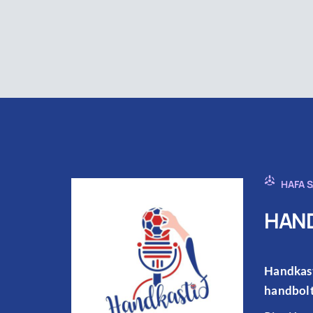
HAFA 
HAND
Handkast
handbolt