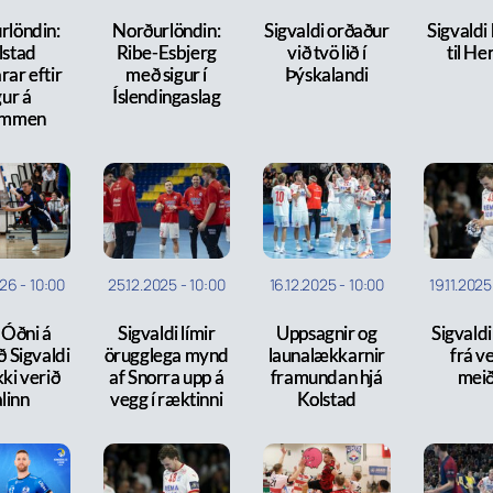
rlöndin:
Norðurlöndin:
Sigvaldi orðaður
Sigvaldi
lstad
Ribe-Esbjerg
við tvö lið í
til He
rar eftir
með sigur í
Þýskalandi
gur á
Íslendingaslag
ammen
026
-
10:00
25.12.2025
-
10:00
16.12.2025
-
10:00
19.11.2025
Óðni á
Sigvaldi límir
Uppsagnir og
Sigvald
ð Sigvaldi
örugglega mynd
launalækkarnir
frá v
kki verið
af Snorra upp á
framundan hjá
meið
linn
vegg í ræktinni
Kolstad