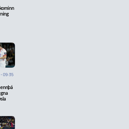
 kominn
rning
-
09:35
i ennþá
egna
sla