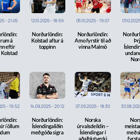
025
-
21:05
12.10.2025
-
18:59
05.10.2025
-
19:07
01.10.202
rlöndin:
Norðurlöndin:
Norðurlöndin:
Norðurl
erum á
Kolstad aftur á
Amo fyrstir til að
Þr
nn eftir
toppinn
vinna Malmö
Íslendin
á Kolstad
undanúr
Nor
025
-
19:52
14.09.2025
-
20:12
07.09.2025
-
18:30
30.08.20
rlöndin:
Norðurlöndin:
Norska
Nor
ir í öllum
Íslendingaliðin
úrvalsdeildin –
meista
ndum
með góða sigra
Íslendingar í
með si
aðalhlutverki
fyrsta