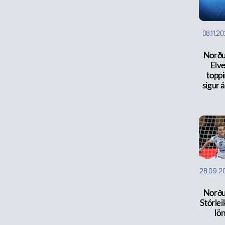
08.11.2
Norðu
Elv
toppi
sigur 
28.09.2
Norðu
Stórleik
lö