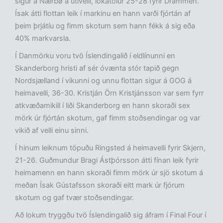
sigur á Nærbø á útivelli, lokatölur 25-28 fyrir Drammen.
Ísak átti flottan leik í markinu en hann varði fjórtán af
þeim þrjátíu og fimm skotum sem hann fékk á sig eða
40% markvarsla.
Í Danmörku voru tvö Íslendingalið í eldlínunni en
Skanderborg hristi af sér óvænta stór tapið gegn
Nordsjælland í vikunni og unnu flottan sigur á GOG á
heimavelli, 36-30. Kristján Örn Kristjánsson var sem fyrr
atkvæðamikill í liði Skanderborg en hann skoraði sex
mörk úr fjórtán skotum, gaf fimm stoðsendingar og var
vikið af velli einu sinni.
Í hinum leiknum töpuðu Ringsted á heimavelli fyrir Skjern,
21-26. Guðmundur Bragi Ástþórsson átti fínan leik fyrir
heimamenn en hann skoraði fimm mörk úr sjö skotum á
meðan Ísak Gústafsson skoraði eitt mark úr fjórum
skotum og gaf tvær stoðsendingar.
Að lokum tryggðu tvö Íslendingalið sig áfram í Final Four í