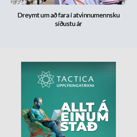
Dreymt um að fara í atvinnumennsku
síðustu ár