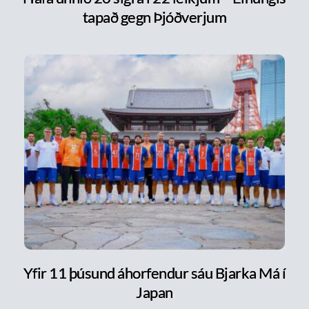
tapað gegn Þjóðverjum
Yfir 11 þúsund áhorfendur sáu Bjarka Má í
Japan