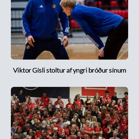
Viktor Gísli stoltur af yngri bróður sínum