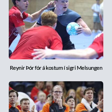
Reynir Þór fór á kostum í sigri Melsungen