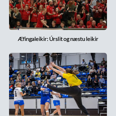
Æfingaleikir: Úrslit og næstu leikir