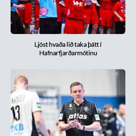
Ljóst hvaða lið taka þátt í
Hafnarfjarðarmótinu