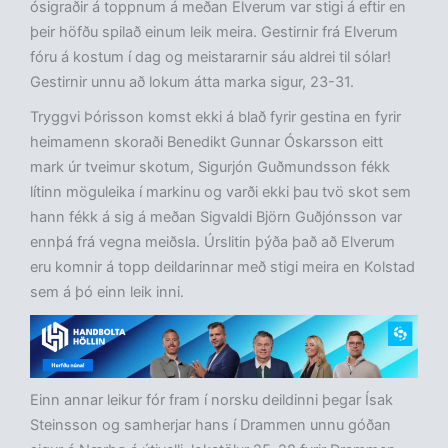
ósigraðir á toppnum á meðan Elverum var stigi á eftir en
þeir höfðu spilað einum leik meira. Gestirnir frá Elverum
fóru á kostum í dag og meistararnir sáu aldrei til sólar!
Gestirnir unnu að lokum átta marka sigur, 23-31.
Tryggvi Þórisson komst ekki á blað fyrir gestina en fyrir
heimamenn skoraði Benedikt Gunnar Óskarsson eitt
mark úr tveimur skotum, Sigurjón Guðmundsson fékk
lítinn möguleika í markinu og varði ekki þau tvö skot sem
hann fékk á sig á meðan Sigvaldi Björn Guðjónsson var
ennþá frá vegna meiðsla. Úrslitin þýða það að Elverum
eru komnir á topp deildarinnar með stigi meira en Kolstad
sem á þó einn leik inni.
Einn annar leikur fór fram í norsku deildinni þegar Ísak
Steinsson og samherjar hans í Drammen unnu góðan