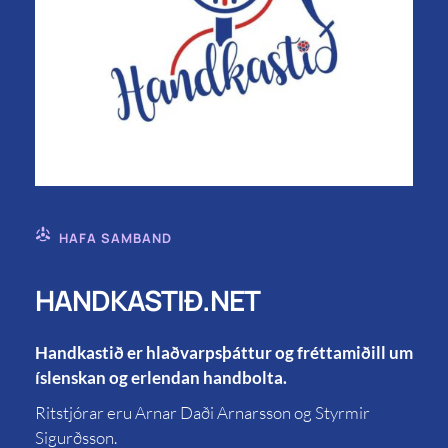
HAFA SAMBAND
HANDKASTIÐ.NET
Handkastið er hlaðvarpsþáttur og fréttamiðill um
íslenskan og erlendan handbolta.
Ritstjórar eru Arnar Daði Arnarsson og Styrmir
Sigurðsson.