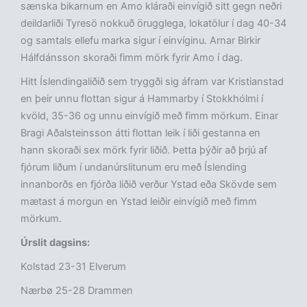
sænska bikarnum en Amo kláraði einvígið sitt gegn neðri
deildarliði Tyresö nokkuð örugglega, lokatölur í dag 40-34
og samtals ellefu marka sigur í einvíginu. Arnar Birkir
Hálfdánsson skoraði fimm mörk fyrir Amo í dag.
Hitt Íslendingaliðið sem tryggði sig áfram var Kristianstad
en þeir unnu flottan sigur á Hammarby í Stokkhólmi í
kvöld, 35-36 og unnu einvígið með fimm mörkum. Einar
Bragi Aðalsteinsson átti flottan leik í liði gestanna en
hann skoraði sex mörk fyrir liðið. Þetta þýðir að þrjú af
fjórum liðum í undanúrslitunum eru með Íslending
innanborðs en fjórða liðið verður Ystad eða Skövde sem
mætast á morgun en Ystad leiðir einvígið með fimm
mörkum.
Úrslit dagsins:
Kolstad 23-31 Elverum
Nærbø 25-28 Drammen