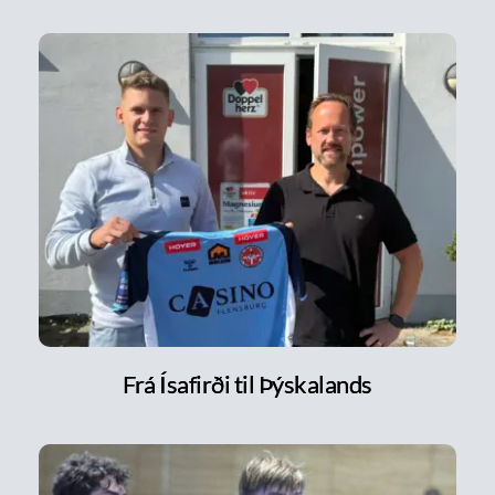
Frá Ísafirði til Þýskalands