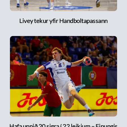
Livey tekur yfir Handboltapassann
Hafa unnið 20 sigra í 22 leikjum – Einungis