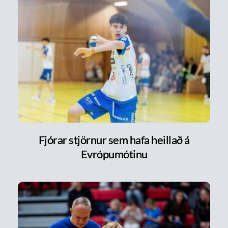
Fjórar stjörnur sem hafa heillað á
Evrópumótinu