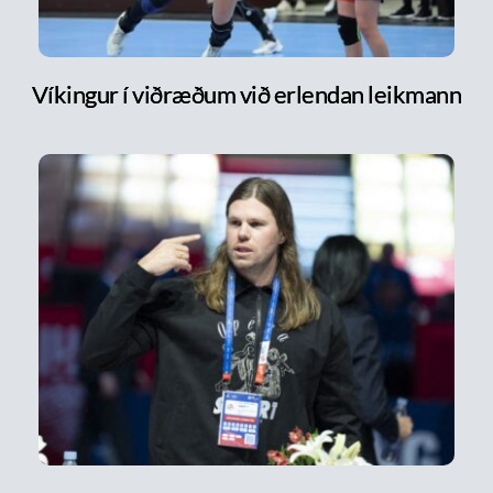
Víkingur í viðræðum við erlendan leikmann