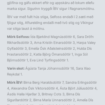
gjöfina og gáfu ekkert eftir og uppskáru að lokum ellefu
marka sigur. Sigurinn tryggði ÍBV sigur í Ragnarsmótinu.
ÍBV var með fullt hús stiga, Selfoss endaði í 2.sæti með
fjögur stig, Afturelding endaði með tvö stig og Víkingur
var stiga laust á mótinu.
Mörk Selfoss:
Ída Bjarklind Magnúsdóttir 6, Sara Dröfn
Ríkharðsdóttir 3, Arna Kristín Einarsdóttir 3, Harpa Valey
Gylfadóttir 3, Emelía Ósk Aðalsteinsdóttir 2, Hulda Dís
Þrastarsdóttir 2, Katla Björg Ómarsdóttir 1, Inga Sól
Björnsdóttir 1, Eva Lind Tyrfingsdóttir 1.
Varin skot:
Ágústa Tanja Jóhannsdóttir 16, Sara Xiao
Reykdal 1.
Mörk ÍBV:
Birna Berg Haraldsdóttir 7, Sandra Erlingsdóttir
4, Alexandra Ósk Viktorsdóttir 4, Ásta Björt Júlíusdóttir 4,
Ásdís Halla Hjarðar 3, Britney Cots 3, Birna Dís
Sigurðardóttir 2, Birna María Unnarsdóttir 2, Amelía Dís