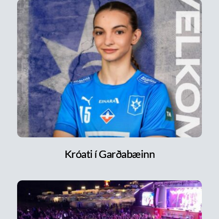
Króati í Garðabæinn