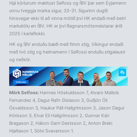
Hjá körlunum mættust Selfoss og ÍBV þar sem Eyjamenn
unnu tveggja marka sigur, 33-31. Sigurinn dugði
hinsvegar ekki til að vinna mótið því HK endaði með betri
markatölu en ÍBV. HK er því Ragnarsmótsmeistarar árið
2025 í karlaflokki.
HK og ÍBV enduðu bæði með fimm stig, Víkingur endaði
með tvö stig og heimamenn í Selfossi enduðu stigalausir
og neðstir.
Mörk Selfoss:
Hannes Höskuldsson 7, Alvaro Mallols
Fernandez 4, Dagur Rafn Gíslason 3, Guðjón Óli
Ósvaldsson 3, Haukur Páll Hallgrímsson 3, Jason Dagur
Þórisson 3, Elvar Elí Hallgrímsson 2, Gunnar Kári
Bragason 2, Hákon Garri Gestsson 2, Anton Breki
Hjaltason 1, Sölvi Svavarsson 1.