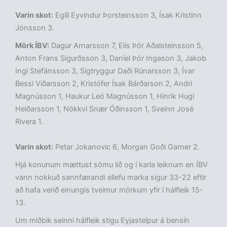
Varin skot:
Egill Eyvindur Þorsteinsson 3, Ísak Kristinn
Jónsson 3.
Mörk ÍBV:
Dagur Arnarsson 7, Elís Þór Aðalsteinsson 5,
Anton Frans Sigurðsson 3, Daníel Þór Ingason 3, Jakob
Ingi Stefánsson 3, Sigtryggur Daði Rúnarsson 3, Ívar
Bessi Viðarsson 2, Kristófer Ísak Bárðarson 2, Andri
Magnússon 1, Haukur Leó Magnússon 1, Hinrik Hugi
Heiðarsson 1, Nökkvi Snær Óðinsson 1, Sveinn José
Rivera 1.
Varin skot:
Petar Jokanovic 6, Morgan Goði Garner 2.
Hjá konunum mættust sömu lið og í karla leiknum en ÍBV
vann nokkuð sannfærandi ellefu marka sigur 33-22 eftir
að hafa verið einungis tveimur mörkum yfir í hálfleik 15-
13.
Um miðbik seinni hálfleik stigu Eyjastelpur á bensín