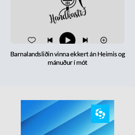
Barnalandsliðin vinna ekkert án Heimis og
mánuður í mót