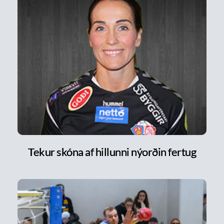
Tekur skóna af hillunni nýorðin fertug