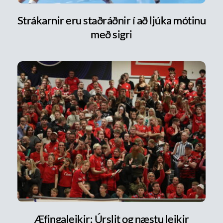
Strákarnir eru staðráðnir í að ljúka mótinu
með sigri
Æfingaleikir: Úrslit og næstu leikir