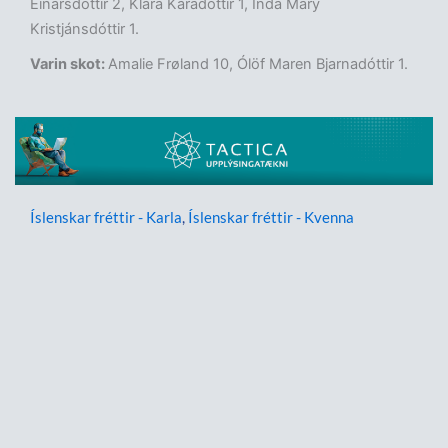
Einarsdóttir 2, Klara Káradóttir 1, Inda Marý
Kristjánsdóttir 1.
Varin skot:
Amalie Frøland 10, Ólöf Maren Bjarnadóttir 1.
Íslenskar fréttir - Karla
,
Íslenskar fréttir - Kvenna