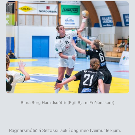
Birna Berg Haraldsdóttir (Egill Bjarni Friðjónsson))
Ragnarsmótið á Selfossi lauk í dag með tveimur leikjum.