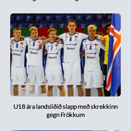
U18 ára landsliðið slapp með skrekkinn
gegn Frökkum