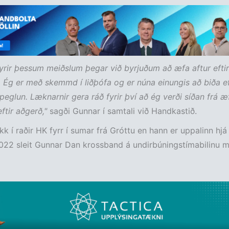
fyrir þessum meiðslum þegar við byrjuðum að æfa aftur eftir
. Ég er með skemmd í liðþófa og er núna einungis að biða ef
peglun. Læknarnir gera ráð fyrir því að ég verði síðan frá æ
ftir aðgerð,"
sagði Gunnar í samtali við Handkastið.
k í raðir HK fyrr í sumar frá Gróttu en hann er uppalinn hj
022 sleit Gunnar Dan krossband á undirbúningstímabilinu 