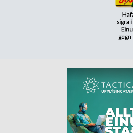
Haf
sigra 
Einu
gegn