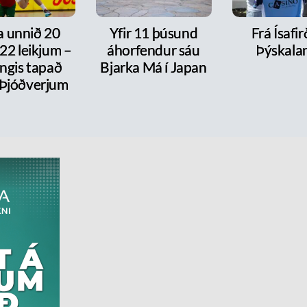
a unnið 20
Yfir 11 þúsund
Frá Ísafirð
í 22 leikjum –
áhorfendur sáu
Þýskala
ngis tapað
Bjarka Má í Japan
 Þjóðverjum