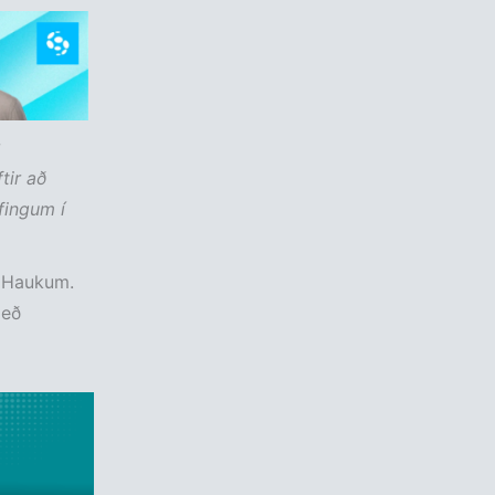
tir að
fingum í
á Haukum.
með