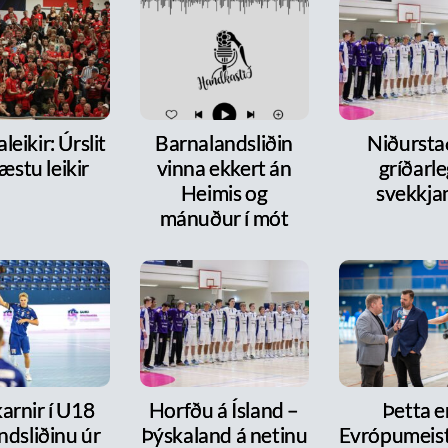
leikir: Úrslit
Barnalandsliðin
Niðurst
æstu leikir
vinna ekkert án
gríðarl
Heimis og
svekkja
mánuður í mót
arnir í U18
Horfðu á Ísland –
Þetta e
ndsliðinu úr
Þýskaland á netinu
Evrópumeist