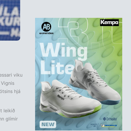
essari viku
 Vignis
tsins hjá
 leikið
nn glímir