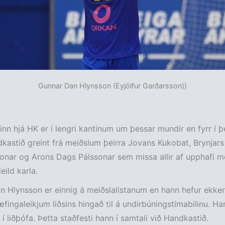
Gunnar Dan Hlynsson (Eyjólfur Garðarsson))
tinn hjá HK er í lengri kantinum um þessar mundir en fyrr í þ
kastið greint frá meiðslum þeirra Jovans Kukobat, Brynjars
onar og Arons Dags Pálssonar sem missa allir af upphafi mó
eild karla.
 Hlynsson er einnig á meiðslalistanum en hann hefur ekkert
fingaleikjum liðsins hingað til á undirbúningstímabilinu. Ha
 í liðþófa. Þetta staðfesti hann í samtali við Handkastið.