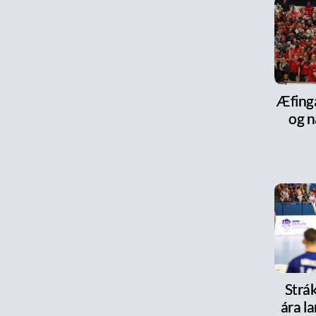
Æfinga
og n
Strák
ára la