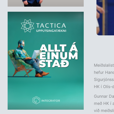
Meiðslalis
hefur Hand
Sigurjónss
HK í Olís-d
Gunnar Dan
með HK í æ
við meiðsli