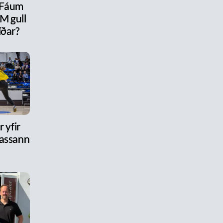
 Fáum
M gull
íðar?
 yfir
assann