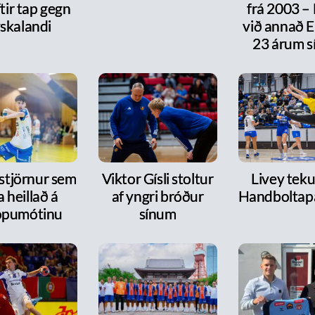
ftir tap gegn
frá 2003 –
skalandi
við annað E
23 árum s
 stjörnur sem
Viktor Gísli stoltur
Livey tekur
a heillað á
af yngri bróður
Handboltap
ópumótinu
sínum