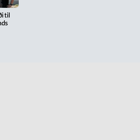
i til
nds