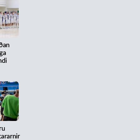
aðan
ega
ndi
ru
ararnir