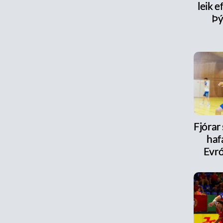
leik e
Þý
Fjórar
haf
Evr