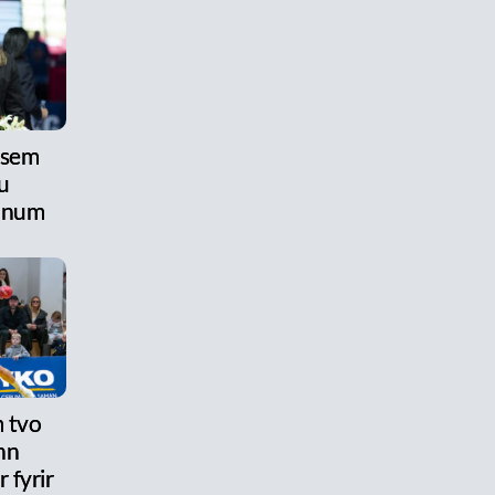
 sem
u
anum
 tvo
nn
 fyrir