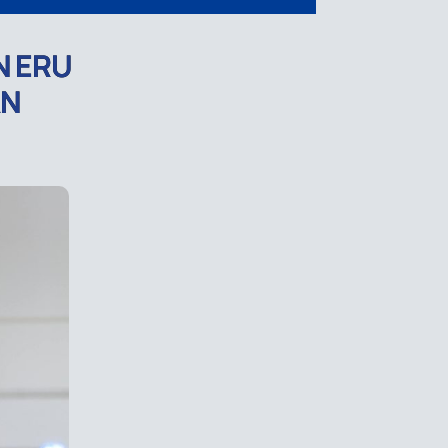
N ERU
AN