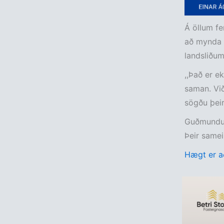
Á öllum fe
að mynda s
landsliðum
,,Það er e
saman. Við
sögðu þeir 
Guðmundur 
Þeir samei
Hægt er að