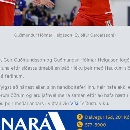
Guðmundur Hólmar Helgason (Eyjólfur Garðarsson))
r, Geir Guðmundsson og Guðmundur Hólmar Helgason lögðu
lluna eftir síðasta tímabil en báðir léku þeir með Haukum sí
 á ferlinum.
fylgst að nánast allan sinn handboltaferilinn. Þeir hafa ekki 
rum öðrum og eru jafnvel meira saman eftir að hafa hætt í
u þeir meðal annars í viðtali við
Vísi
í síðustu viku.