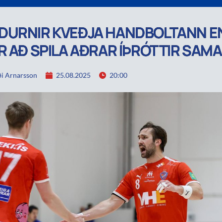
URNIR KVEÐJA HANDBOLTANN E
R AÐ SPILA AÐRAR ÍÞRÓTTIR SAM
i Arnarsson
25.08.2025
20:00