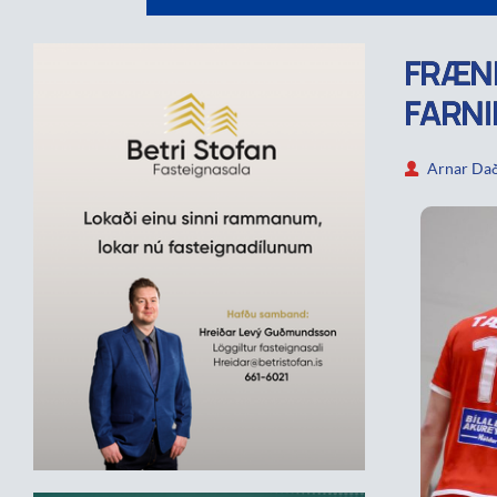
FRÆND
FARNI
Arnar Dað