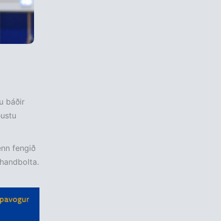
 báðir
ðustu
enn fengið
 handbolta.