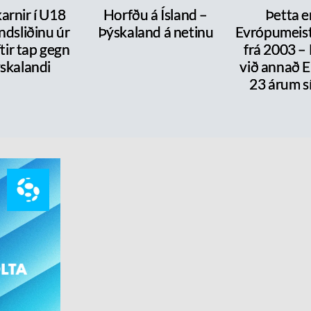
arnir í U18
Horfðu á Ísland –
Þetta e
ndsliðinu úr
Þýskaland á netinu
Evrópumeist
ftir tap gegn
frá 2003 –
skalandi
við annað E
23 árum s