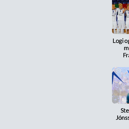
Logi o
m
Fr
Ste
Jónss