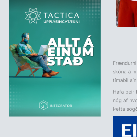
Frændurni
skóna á hi
tímabil sín
Hafa þeir 
nóg af hvo
Þetta sögð