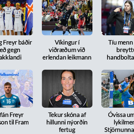
g Freyr báðir
Víkingur í
Tíu menn
eð gegn
viðræðum við
breytt
akklandi
erlendan leikmann
handbolt
fán Freyr
Tekur skóna af
Óvissa um
on til Fram
hillunni nýorðin
lykilme
fertug
Stjörnunnar