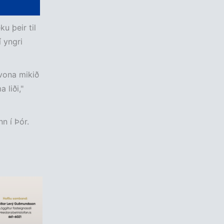
u þeir til
í yngri
svona mikið
 liði,"
n í Þór.