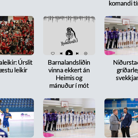
komandi tí
leikir: Úrslit
Barnalandsliðin
Niðurst
æstu leikir
vinna ekkert án
gríðarl
Heimis og
svekkja
mánuður í mót