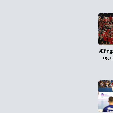
Æfinga
og n