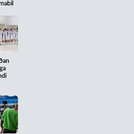
mabil
aðan
ega
ndi