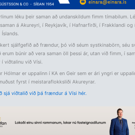
rlinum léku þeir saman að undanskildum fimm tímabilum. Lék
aman á Akureyri, í Reykjavík, í Hafnarfirði, í Frakklandi og 
 Íslands.
kkert sjálfgefið að frændur, þó við séum systkinabörn, séu 
 erum búnir að vera saman öll þessi ár, utan við fimm, í sama
í viðtalinu við Vísi.
Hólmar er uppalinn í KA en Geir sem er ári yngri er uppalin
nuðust fyrst í meistaraflokksliði Akureyrar.
 sjá viðtalið við þá frændur á Vísi hér.