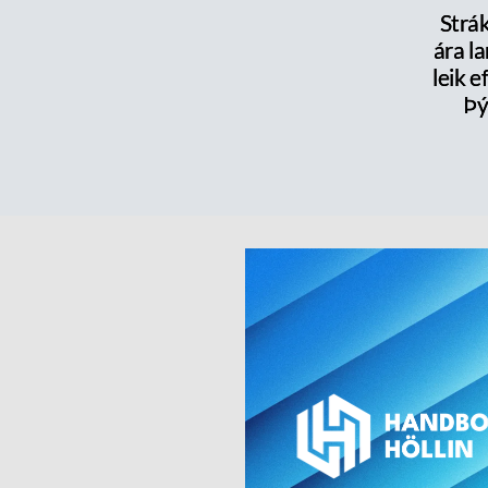
Strák
ára la
leik e
Þý