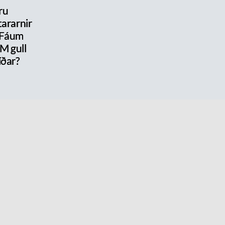
ru
ararnir
 Fáum
M gull
íðar?