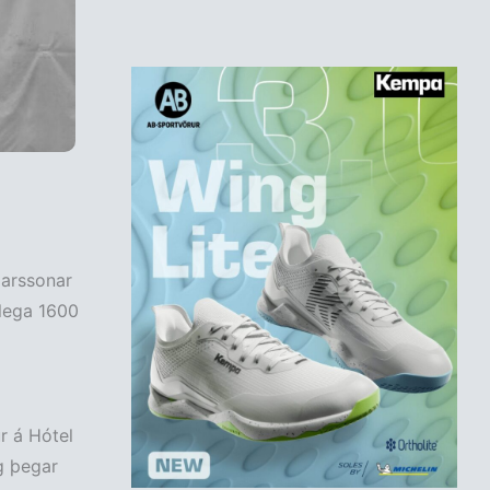
marssonar
lega 1600
ur á Hótel
g þegar