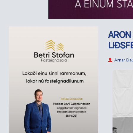
ARON 
LIÐS
Arnar Dað