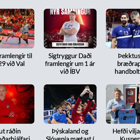
framlengir til
Sigtryggur Daði
Þekktu
9 við Val
framlengir um 1 ár
bræðra
við ÍBV
handbol
ut ráðin
Þýskaland og
Hefði vilja
ðarþjálfari
Slóvenía mætast í
Kusners