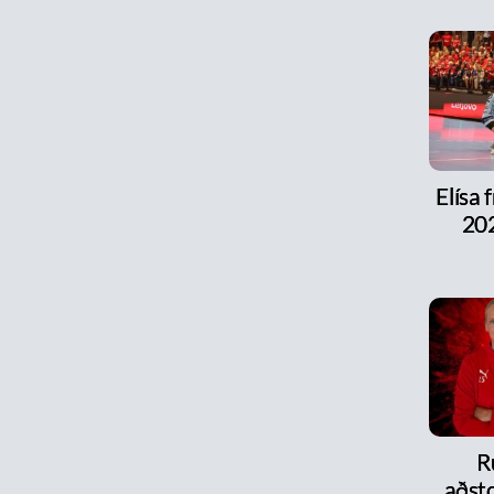
Elísa 
202
R
aðsto