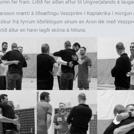
urinn fer fram. Liðið fer síðan aftur til Ungverjalands á laug
arsson mætti á liðsæfingu Veszprém í Kaplakrika í morgun 
tökur frá fyrrum liðsfélögum sínum en Aron lék með Veszp
ktíð áður en hann lagði skóna á hilluna.