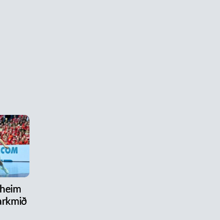
 heim
arkmið