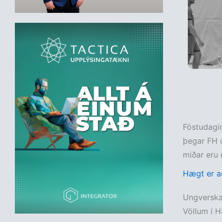
Föstudagi
þegar FH 
miðar eru 
Hægt er að
Ungverska 
Völlum í H