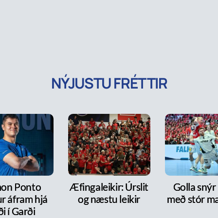
NÝJUSTU FRÉTTIR
on Ponto
Æfingaleikir: Úrslit
Golla snýr
r áfram hjá
og næstu leikir
með stór m
ði í Garði