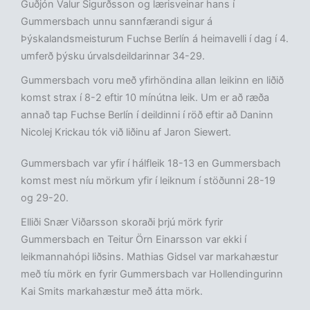
Guðjón Valur Sigurðsson og lærisveinar hans í
Gummersbach unnu sannfærandi sigur á
Þýskalandsmeisturum Fuchse Berlín á heimavelli í dag í 4.
umferð þýsku úrvalsdeildarinnar 34-29.
Gummersbach voru með yfirhöndina allan leikinn en liðið
komst strax í 8-2 eftir 10 mínútna leik. Um er að ræða
annað tap Fuchse Berlín í deildinni í röð eftir að Daninn
Nicolej Krickau tók við liðinu af Jaron Siewert.
Gummersbach var yfir í hálfleik 18-13 en Gummersbach
komst mest níu mörkum yfir í leiknum í stöðunni 28-19
og 29-20.
Elliði Snær Viðarsson skoraði þrjú mörk fyrir
Gummersbach en Teitur Örn Einarsson var ekki í
leikmannahópi liðsins. Mathias Gidsel var markahæstur
með tíu mörk en fyrir Gummersbach var Hollendingurinn
Kai Smits markahæstur með átta mörk.