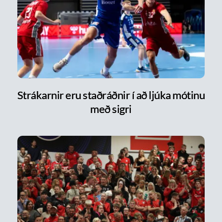
Strákarnir eru staðráðnir í að ljúka mótinu
með sigri