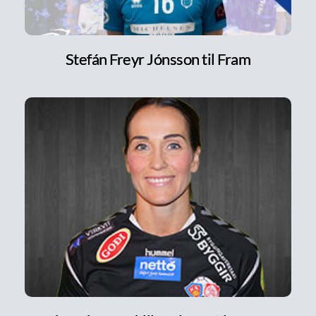
Stefán Freyr Jónsson til Fram