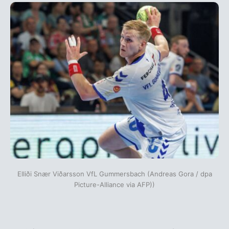
Elliði Snær Viðarsson VfL Gummersbach (Andreas Gora / dpa
Picture-Alliance via AFP))