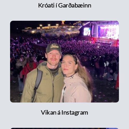
Króati í Garðabæinn
Vikan á Instagram