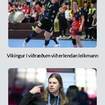
Víkingur í viðræðum við erlendan leikmann