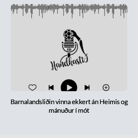
Barnalandsliðin vinna ekkert án Heimis og
mánuður í mót