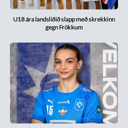
U18 ára landsliðið slapp með skrekkinn
gegn Frökkum