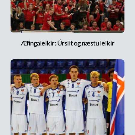
Æfingaleikir: Úrslit og næstu leikir