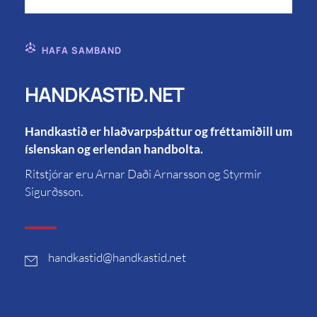
HAFA SAMBAND
HANDKASTIÐ.NET
Handkastið er hlaðvarpsþáttur og fréttamiðill um
íslenskan og erlendan handbolta.
Ritstjórar eru Arnar Daði Arnarsson og Styrmir
Sigurðsson.
handkastid
@handkastid.net