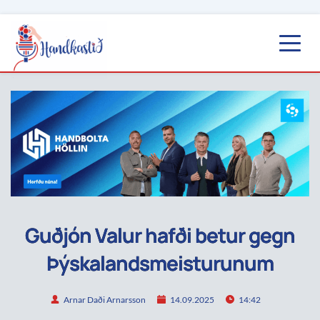
Guðjón Valur hafði betur gegn
Þýskalandsmeisturunum
Arnar Daði Arnarsson
14.09.2025
14:42