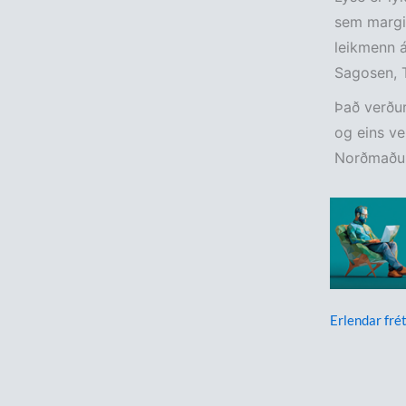
sem margir
leikmenn 
Sagosen, T
Það verður
og eins ve
Norðmaðuri
Erlendar frét