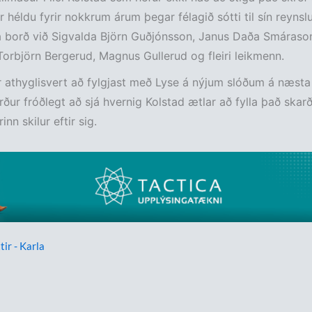
 héldu fyrir nokkrum árum þegar félagið sótti til sín reynsl
á borð við Sigvalda Björn Guðjónsson, Janus Daða Smáraso
orbjörn Bergerud, Magnus Gullerud og fleiri leikmenn.
 athyglisvert að fylgjast með Lyse á nýjum slóðum á næsta 
rður fróðlegt að sjá hvernig Kolstad ætlar að fylla það skar
nn skilur eftir sig.
tir - Karla