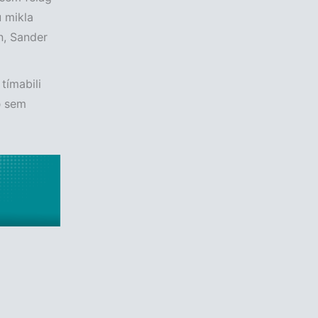
u mikla
n, Sander
tímabili
ð sem