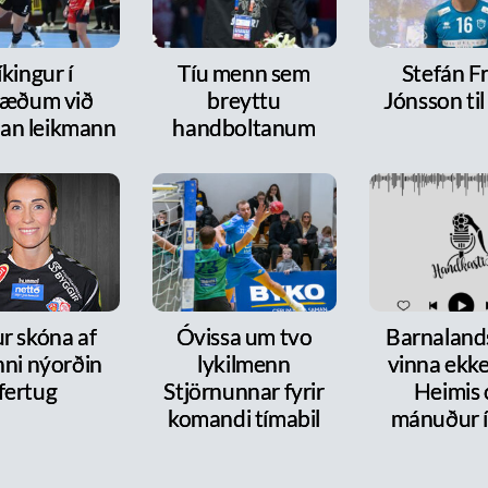
íkingur í
Tíu menn sem
Stefán F
ræðum við
breyttu
Jónsson ti
dan leikmann
handboltanum
r skóna af
Óvissa um tvo
Barnalands
nni nýorðin
lykilmenn
vinna ekke
fertug
Stjörnunnar fyrir
Heimis 
komandi tímabil
mánuður í