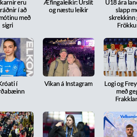
karnir eru
Æfingaleikir: Úrslit
U18 ára lan
ráðnir í að
og næstu leikir
slapp m
 mótinu með
skrekkinn
sigri
Frökk
Króati í
Vikan á Instagram
Logi og Frey
rðabæinn
með ge
Frakkla