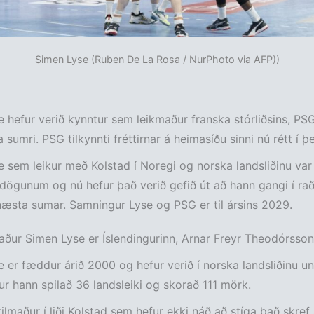
Simen Lyse (Ruben De La Rosa / NurPhoto via AFP))
 hefur verið kynntur sem leikmaður franska stórliðsins, PSG
sumri. PSG tilkynnti fréttirnar á heimasíðu sinni nú rétt í þ
 sem leikur með Kolstad í Noregi og norska landsliðinu var
dögunum og nú hefur það verið gefið út að hann gangi í rað
næsta sumar. Samningur Lyse og PSG er til ársins 2029.
ur Simen Lyse er Íslendingurinn, Arnar Freyr Theodórsson
 er fæddur árið 2000 og hefur verið í norska landsliðinu u
fur hann spilað 36 landsleiki og skorað 111 mörk.
kilmaður í liði Kolstad sem hefur ekki náð að stíga það skref