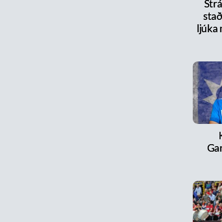
Strá
stað
ljúka
Ga