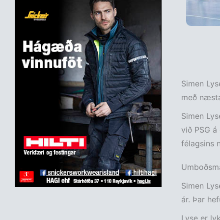
Simen Lyse
með næsta 
Simen Lyse
við PSG á 
félagsins 
Umboðsmað
Simen Lyse
ár. Þar he
Lyse er ly