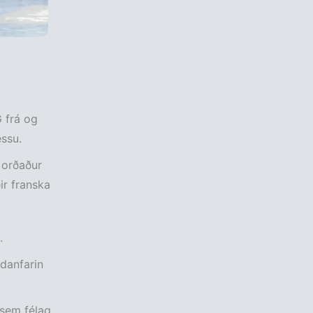
 frá og
essu.
 orðaður
ir franska
.
ndanfarin
 sem félag