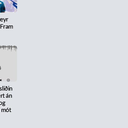
reyr
l Fram
liðin
rt án
og
 mót