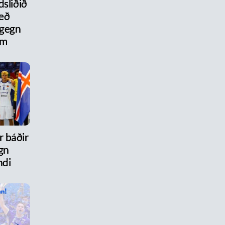
dsliðið
eð
 gegn
um
r báðir
gn
ndi