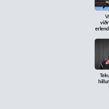
V
við
erlen
Teku
hillu