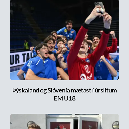
Þýskaland og Slóvenía mætast í úrslitum
EM U18