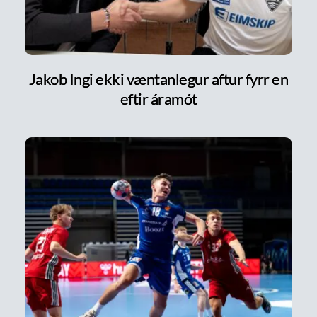
Jakob Ingi ekki væntanlegur aftur fyrr en
eftir áramót