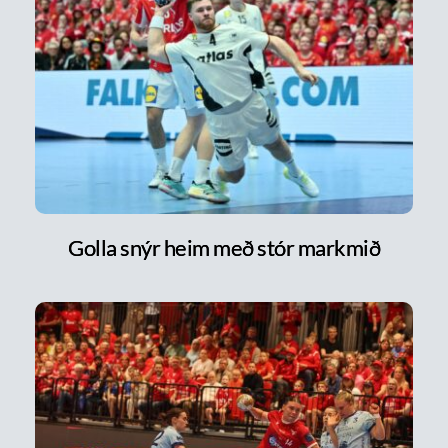
Golla snýr heim með stór markmið