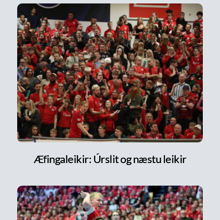
Æfingaleikir: Úrslit og næstu leikir