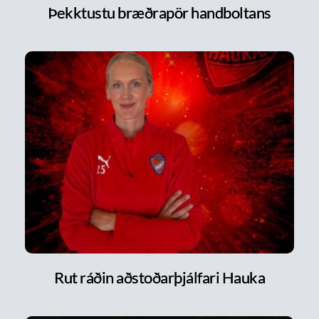
Þekktustu bræðrapör handboltans
Rut ráðin aðstoðarþjálfari Hauka