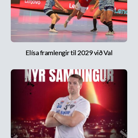
Elísa framlengir til 2029 við Val