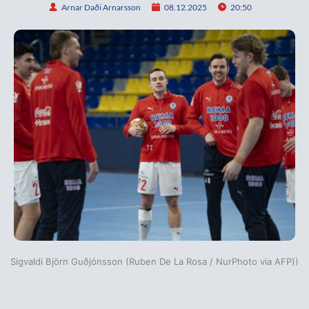
Arnar Daði Arnarsson
08.12.2025
20:50
Sigvaldi Björn Guðjónsson (Ruben De La Rosa / NurPhoto via AFP))