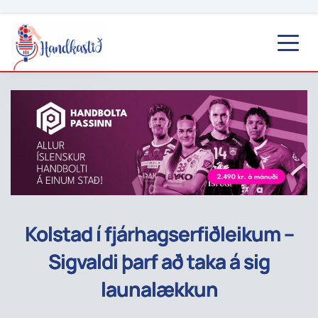
Kolstad í fjárhagserfiðleikum –
Sigvaldi þarf að taka á sig
launalækkun