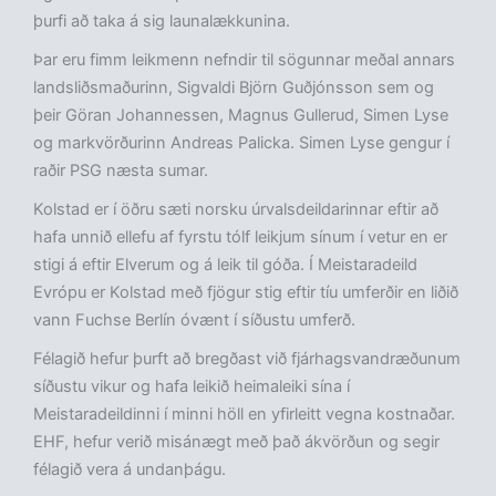
þurfi að taka á sig launalækkunina.
Þar eru fimm leikmenn nefndir til sögunnar meðal annars
landsliðsmaðurinn, Sigvaldi Björn Guðjónsson sem og
þeir Göran Johannessen, Magnus Gullerud, Simen Lyse
og markvörðurinn Andreas Palicka. Simen Lyse gengur í
raðir PSG næsta sumar.
Kolstad er í öðru sæti norsku úrvalsdeildarinnar eftir að
hafa unnið ellefu af fyrstu tólf leikjum sínum í vetur en er
stigi á eftir Elverum og á leik til góða. Í Meistaradeild
Evrópu er Kolstad með fjögur stig eftir tíu umferðir en liðið
vann Fuchse Berlín óvænt í síðustu umferð.
Félagið hefur þurft að bregðast við fjárhagsvandræðunum
síðustu vikur og hafa leikið heimaleiki sína í
Meistaradeildinni í minni höll en yfirleitt vegna kostnaðar.
EHF, hefur verið misánægt með það ákvörðun og segir
félagið vera á undanþágu.