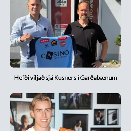
Hefði viljað sjá Kusners í Garðabænum