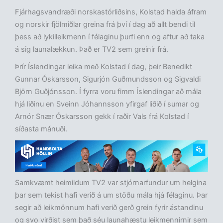
Fjárhagsvandræði norskastórliðsins, Kolstad halda áfram
og norskir fjölmiðlar greina frá því í dag að allt bendi til
þess að lykilleikmenn í félaginu þurfi enn og aftur að taka
á sig launalækkun. Það er TV2 sem greinir frá.
Þrír Íslendingar leika með Kolstad í dag, þeir Benedikt
Gunnar Óskarsson, Sigurjón Guðmundsson og Sigvaldi
Björn Guðjónsson. Í fyrra voru fimm Íslendingar að mála
hjá liðinu en Sveinn Jóhannsson yfirgaf liðið í sumar og
Arnór Snær Óskarsson gekk í raðir Vals frá Kolstad í
síðasta mánuði.
Samkvæmt heimildum TV2 var stjórnarfundur um helgina
þar sem tekist hafi verið á um stöðu mála hjá félaginu. Þar
segir að leikmönnum hafi verið gerð grein fyrir ástandinu
og svo virðist sem það séu launahæstu leikmennirnir sem