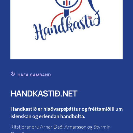
HAFA SAMBAND
HANDKASTIÐ.NET
Handkastið er hlaðvarpsþáttur og fréttamiðill um
íslenskan og erlendan handbolta.
Ritstjórar eru Arnar Daði Arnarsson og Styrmir