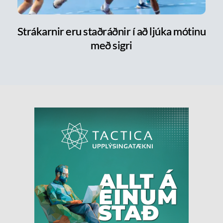
Strákarnir eru staðráðnir í að ljúka mótinu
með sigri