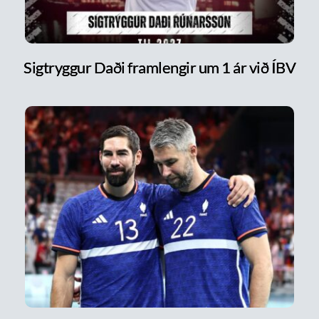
Sigtryggur Daði framlengir um 1 ár við ÍBV