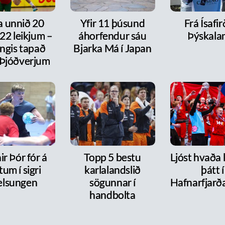
a unnið 20
Yfir 11 þúsund
Frá Ísafirð
í 22 leikjum –
áhorfendur sáu
Þýskala
ngis tapað
Bjarka Má í Japan
 Þjóðverjum
r Þór fór á
Topp 5 bestu
Ljóst hvaða 
tum í sigri
karlalandslið
þátt í
lsungen
sögunnar í
Hafnarfjarð
handbolta