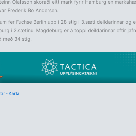
teinn Ólafsson skoraði eitt mark fyrir Hamburg en markahæst
ar Frederik Bo Andersen.
um fer Fuchse Berlín upp í 28 stig í 3.sæti deildarinnar og er
sburg í 2.sætinu. Magdeburg er á toppi deildarinnar eftir jafn
ld með 34 stig.
tir - Karla