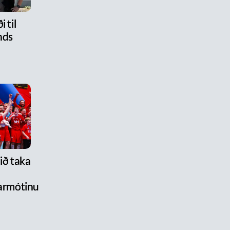
i til
nds
lið taka
armótinu