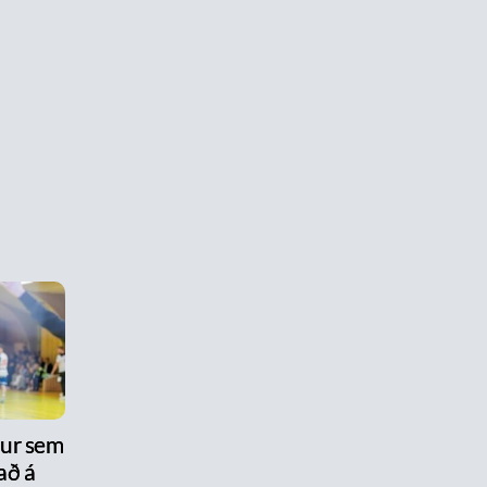
nur sem
að á