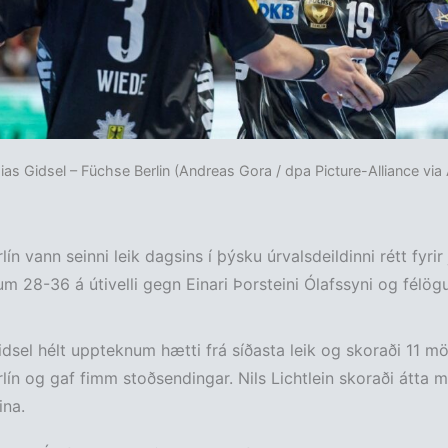
as Gidsel – Füchse Berlin (Andreas Gora / dpa Picture-Alliance via
ín vann seinni leik dagsins í þýsku úrvalsdeildinni rétt fyrir
m 28-36 á útivelli gegn Einari Þorsteini Ólafssyni og félög
dsel hélt uppteknum hætti frá síðasta leik og skoraði 11 mör
lín og gaf fimm stoðsendingar. Nils Lichtlein skoraði átta m
ina.