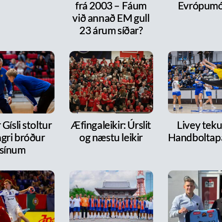
frá 2003 – Fáum
Evrópumó
við annað EM gull
23 árum síðar?
 Gísli stoltur
Æfingaleikir: Úrslit
Livey tekur
ngri bróður
og næstu leikir
Handboltap
sínum