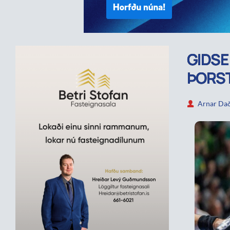
GIDSE
ÞORST
Arnar Dað