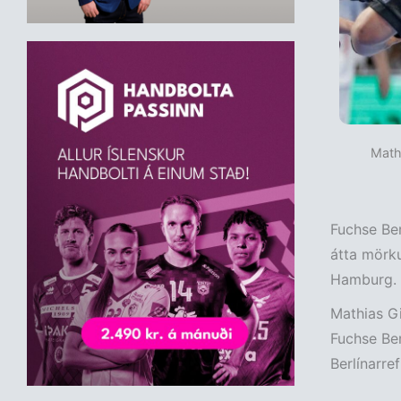
Mathi
Fuchse Berl
átta mörku
Hamburg.
Mathias Gi
Fuchse Ber
Berlínarref