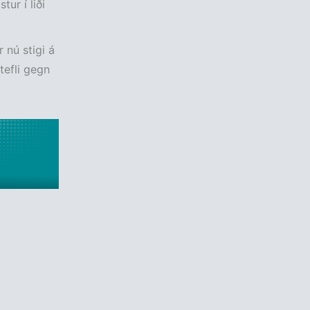
ur í liði
 nú stigi á
tefli gegn