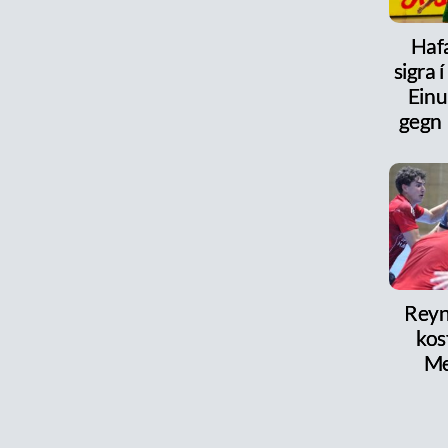
Haf
sigra 
Einu
gegn
Reyni
kos
Me