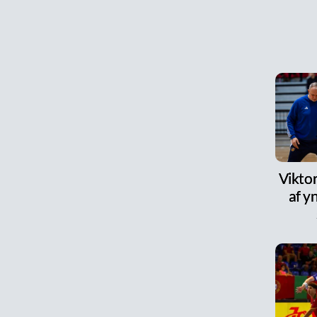
Viktor
af y