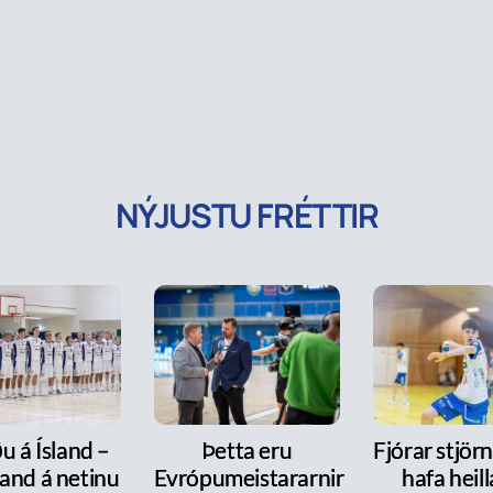
NÝJUSTU FRÉTTIR
u á Ísland –
Þetta eru
Fjórar stjör
and á netinu
Evrópumeistararnir
hafa heill