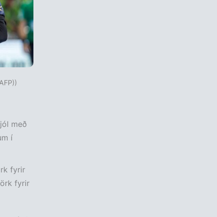
 AFP))
 jól með
um í
k fyrir
örk fyrir