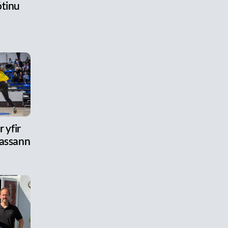
tinu
 yfir
assann