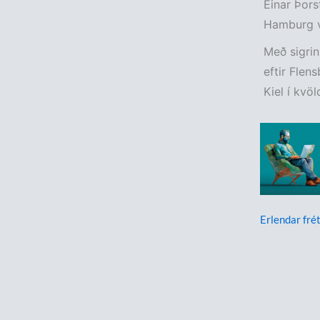
Einar Þors
Hamburg v
Með sigrin
eftir Flen
Kiel í kvö
Erlendar frét