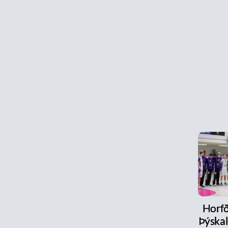
Horfð
Þýskal