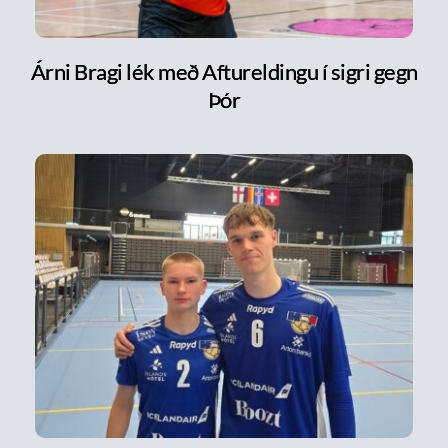
Árni Bragi lék með Aftureldingu í sigri gegn
Þór