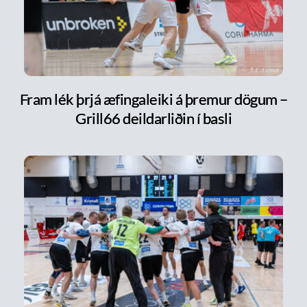
Fram lék þrjá æfingaleiki á þremur dögum –
Grill66 deildarliðin í basli