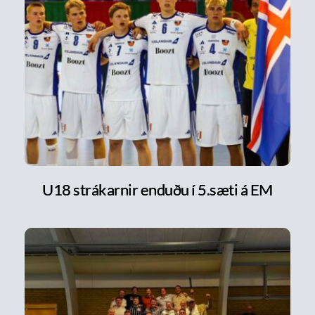
U18 strákarnir enduðu í 5.sæti á EM