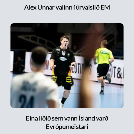
Alex Unnar valinn í úrvalslið EM
Eina liðið sem vann Ísland varð
Evrópumeistari