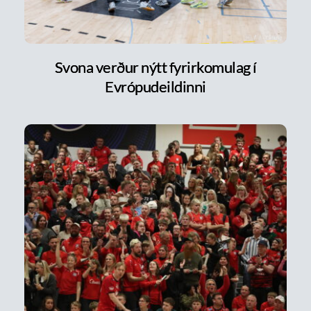
Svona verður nýtt fyrirkomulag í
Evrópudeildinni