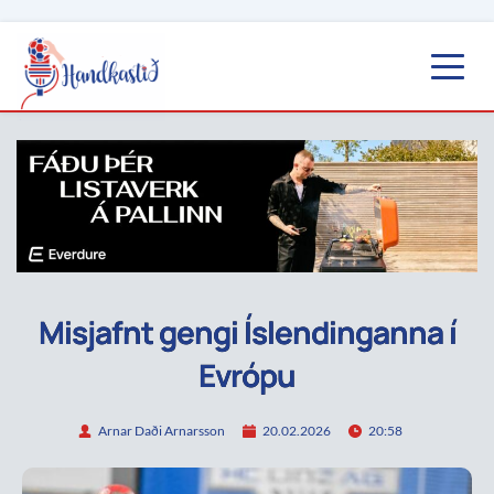
Misjafnt gengi Íslendinganna í
Evrópu
Arnar Daði Arnarsson
20.02.2026
20:58