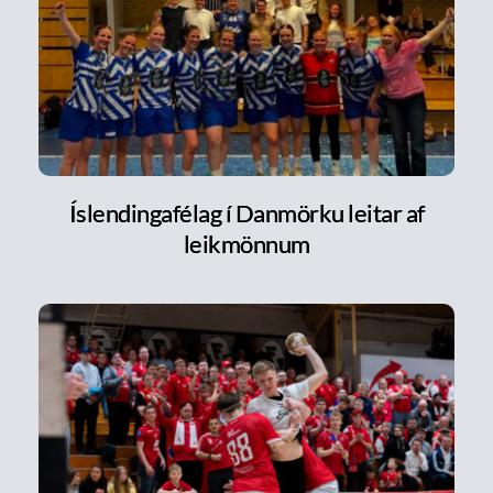
Íslendingafélag í Danmörku leitar af
leikmönnum