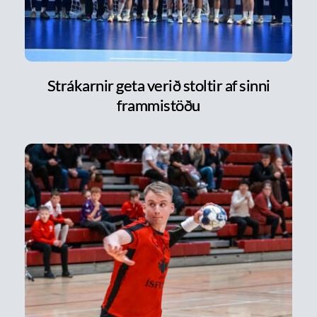
Strákarnir geta verið stoltir af sinni
frammistöðu