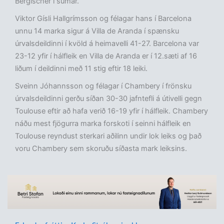
Bergischer í sumar.
Viktor Gísli Hallgrímsson og félagar hans í Barcelona
unnu 14 marka sigur á Villa de Aranda í spænsku
úrvalsdeildinni í kvöld á heimavelli 41-27. Barcelona var
23-12 yfir í hálfleik en Villa de Aranda er í 12.sæti af 16
liðum í deildinni með 11 stig eftir 18 leiki.
Sveinn Jóhannsson og félagar í Chambery í frönsku
úrvalsdeildinni gerðu síðan 30-30 jafntefli á útivelli gegn
Toulouse eftir að hafa verið 16-19 yfir í hálfleik. Chambery
náðu mest fjögurra marka forskoti í seinni hálfleik en
Toulouse reyndust sterkari aðilinn undir lok leiks og það
voru Chambery sem skoruðu síðasta mark leiksins.