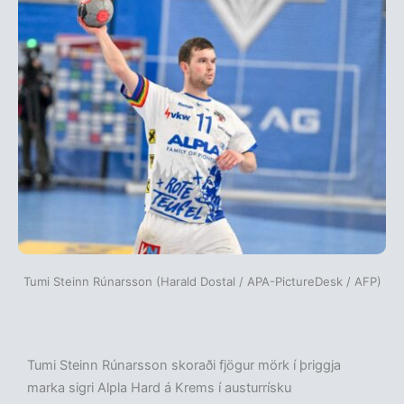
Tumi Steinn Rúnarsson (Harald Dostal / APA-PictureDesk / AFP)
Tumi Steinn Rúnarsson skoraði fjögur mörk í þriggja
marka sigri Alpla Hard á Krems í austurrísku