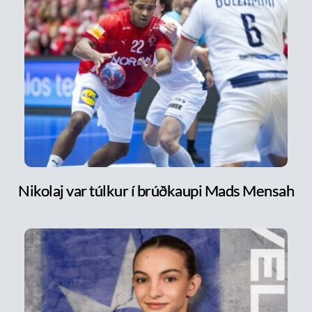
Nikolaj var túlkur í brúðkaupi Mads Mensah