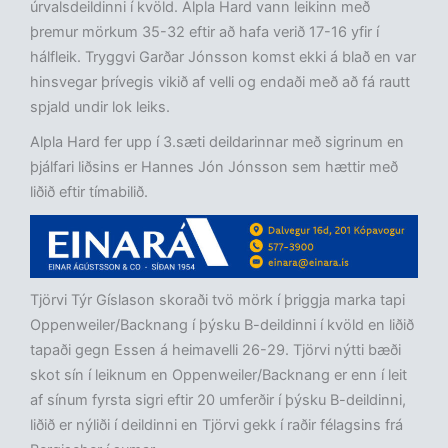
úrvalsdeildinni í kvöld. Alpla Hard vann leikinn með
þremur mörkum 35-32 eftir að hafa verið 17-16 yfir í
hálfleik. Tryggvi Garðar Jónsson komst ekki á blað en var
hinsvegar þrívegis vikið af velli og endaði með að fá rautt
spjald undir lok leiks.
Alpla Hard fer upp í 3.sæti deildarinnar með sigrinum en
þjálfari liðsins er Hannes Jón Jónsson sem hættir með
liðið eftir tímabilið.
Tjörvi Týr Gíslason skoraði tvö mörk í þriggja marka tapi
Oppenweiler/Backnang í þýsku B-deildinni í kvöld en liðið
tapaði gegn Essen á heimavelli 26-29. Tjörvi nýtti bæði
skot sín í leiknum en Oppenweiler/Backnang er enn í leit
af sínum fyrsta sigri eftir 20 umferðir í þýsku B-deildinni,
liðið er nýliði í deildinni en Tjörvi gekk í raðir félagsins frá