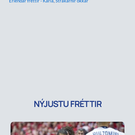
Erlendar fréttir - Karla
,
Strákarnir okkar
NÝJUSTU FRÉTTIR