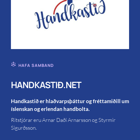
HAFA SAMBAND
HANDKASTIÐ.NET
Handkastið er hlaðvarpsþáttur og fréttamiðill um
íslenskan og erlendan handbolta.
Ritstjórar eru Arnar Daði Arnarsson og Styrmir
Sigurðsson.