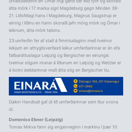
úrvalsdeildinni en Ómar Ingi gerði sér lítið fyrir og skoraði
átta mörk í 17 marka sigri Magdeburg gegn Minden 38-
21. Liðsfélagi hans í Magdeburg, Magnus Saugstrup er
einnig í liðinu en hann skoraði jafn mörg mörk og Ómar í
leiknum, átta mörk talsins.
23.umferðin fer af stað á fimmtudaginn með tveimur
leikjum en athyglisverðasti leikur umferðarinnar er án efa
fallbaráttuslagur Leipzig og Bergischer en einungis
tveimur stigum munar á liðunum en Leipzig og Wetzlar er
á botni deildarinnar með átta stig en Bergischer tíu.
Daikin Handball gaf út lið umferðarinnar sem lítur svona
út.
Domenico Ebner (Leipzig)
Tomas Mrkva fann sig enganveginn í markinu í þær 10