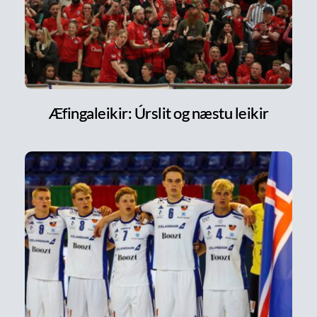
Æfingaleikir: Úrslit og næstu leikir