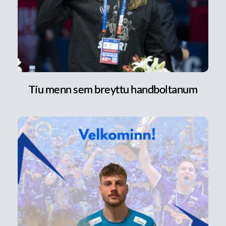
Tíu menn sem breyttu handboltanum