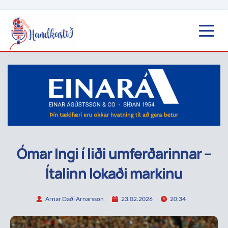
Ómar Ingi í liði umferðarinnar –
Ítalinn lokaði markinu
Arnar Daði Arnarsson
23.02.2026
20:34