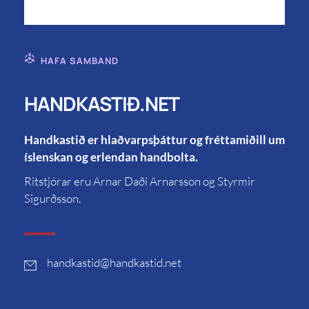
HAFA SAMBAND
HANDKASTIÐ.NET
Handkastið er hlaðvarpsþáttur og fréttamiðill um
íslenskan og erlendan handbolta.
Ritstjórar eru Arnar Daði Arnarsson og Styrmir
Sigurðsson.
handkastid
@handkastid.net