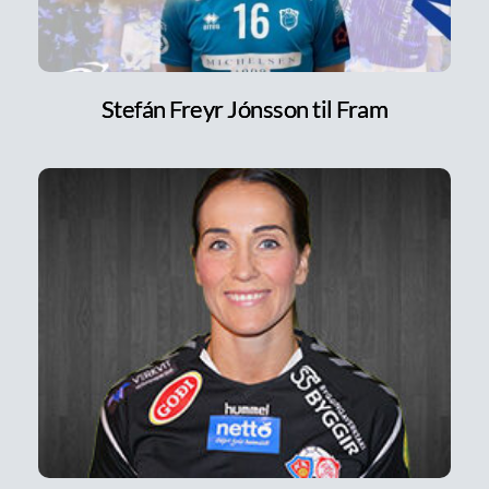
Stefán Freyr Jónsson til Fram