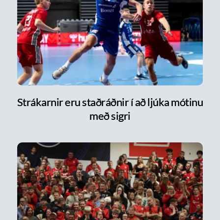
Strákarnir eru staðráðnir í að ljúka mótinu
með sigri