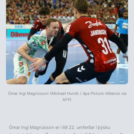
Ómar Ingi Magnússon (Michael Hundt / dpa Picture-Alliance via
AFP)
Ómar Ingi Magnússon er í liði 22. umferðar í þýsku