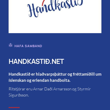
HAFA SAMBAND
HANDKASTIÐ.NET
Handkastið er hlaðvarpsþáttur og fréttamiðill um
íslenskan og erlendan handbolta.
Ritstjórar eru Arnar Daði Arnarsson og Styrmir
Sigurðsson.