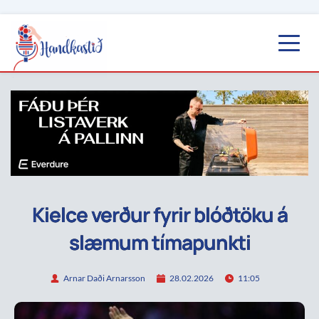
Kielce verður fyrir blóðtöku á
slæmum tímapunkti
Arnar Daði Arnarsson
28.02.2026
11:05