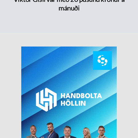
mánuði