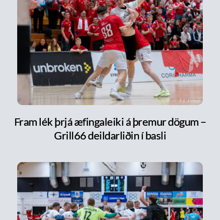
Fram lék þrjá æfingaleiki á þremur dögum –
Grill66 deildarliðin í basli