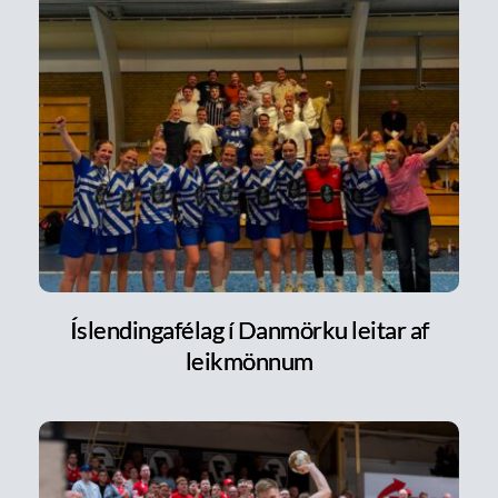
Íslendingafélag í Danmörku leitar af
leikmönnum