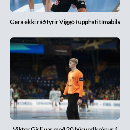
Gera ekki ráð fyrir Viggó í upphafi tímabils
Viktor Gísli var með 20 þúsund krónur á