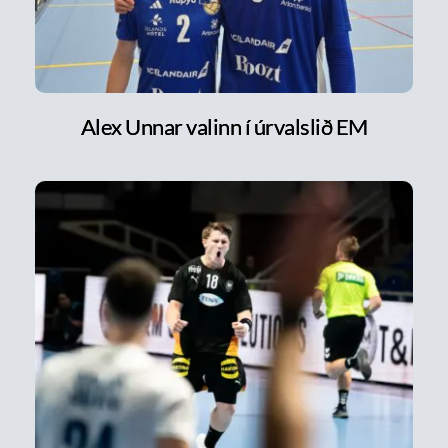
Alex Unnar valinn í úrvalslið EM