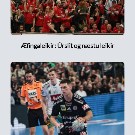
Æfingaleikir: Úrslit og næstu leikir