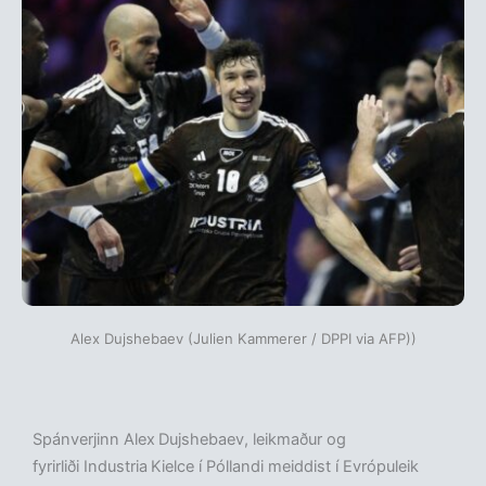
Alex Dujshebaev (Julien Kammerer / DPPI via AFP))
Spánverjinn Alex
Dujshebaev, leikmaður og
fyrirliði Industria
Kielce í Póllandi meiddist í Evrópuleik