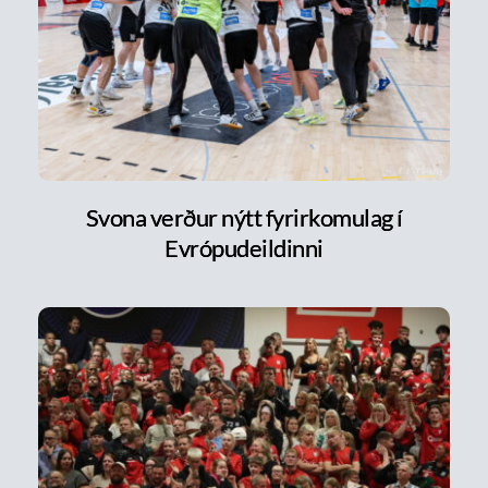
Svona verður nýtt fyrirkomulag í
Evrópudeildinni