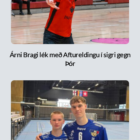
Árni Bragi lék með Aftureldingu í sigri gegn
Þór