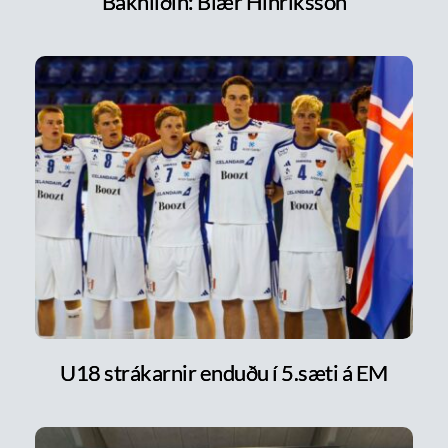
Bakhliðin: Blær Hinriksson
U18 strákarnir enduðu í 5.sæti á EM