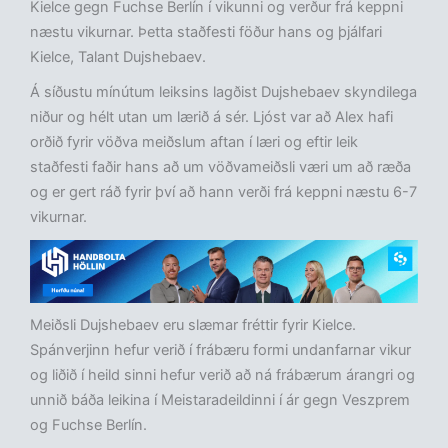
Kielce gegn Fuchse Berlín í vikunni og verður frá keppni
næstu vikurnar. Þetta staðfesti föður hans og þjálfari
Kielce, Talant Dujshebaev.
Á síðustu mínútum leiksins lagðist Dujshebaev skyndilega
niður og hélt utan um lærið á sér. Ljóst var að Alex hafi
orðið fyrir vöðva meiðslum aftan í læri og eftir leik
staðfesti faðir hans að um vöðvameiðsli væri um að ræða
og er gert ráð fyrir því að hann verði frá keppni næstu 6-7
vikurnar.
Meiðsli Dujshebaev eru slæmar fréttir fyrir Kielce.
Spánverjinn hefur verið í frábæru formi undanfarnar vikur
og liðið í heild sinni hefur verið að ná frábærum árangri og
unnið báða leikina í Meistaradeildinni í ár gegn Veszprem
og Fuchse Berlín.