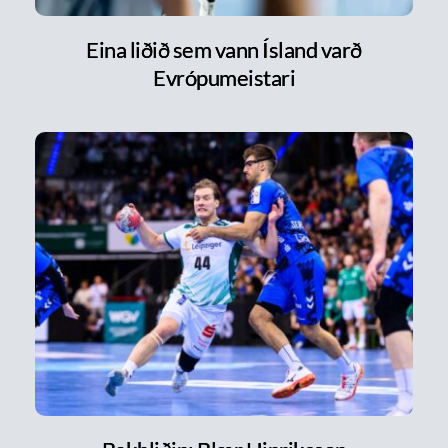
Eina liðið sem vann Ísland varð
Evrópumeistari