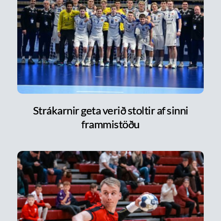
Strákarnir geta verið stoltir af sinni
frammistöðu