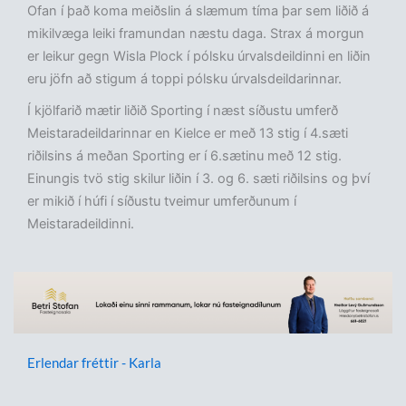
Ofan í það koma meiðslin á slæmum tíma þar sem liðið á
mikilvæga leiki framundan næstu daga. Strax á morgun
er leikur gegn Wisla Plock í pólsku úrvalsdeildinni en liðin
eru jöfn að stigum á toppi pólsku úrvalsdeildarinnar.
Í kjölfarið mætir liðið Sporting í næst síðustu umferð
Meistaradeildarinnar en Kielce er með 13 stig í 4.sæti
riðilsins á meðan Sporting er í 6.sætinu með 12 stig.
Einungis tvö stig skilur liðin í 3. og 6. sæti riðilsins og því
er mikið í húfi í síðustu tveimur umferðunum í
Meistaradeildinni.
Erlendar fréttir - Karla