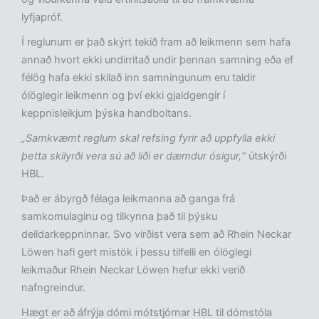
lyfjapróf.
Í reglunum er það skýrt tekið fram að leikmenn sem hafa
annað hvort ekki undirritað undir þennan samning eða ef
félög hafa ekki skilað inn samningunum eru taldir
ólöglegir leikmenn og því ekki gjaldgengir í
keppnisleikjum þýska handboltans.
„Samkvæmt reglum skal refsing fyrir að uppfylla ekki
þetta skilyrði vera sú að liði er dæmdur ósigur,“
útskýrði
HBL.
Það er ábyrgð félaga leikmanna að ganga frá
samkomulaginu og tilkynna það til þýsku
deildarkeppninnar. Svo virðist vera sem að Rhein Neckar
Löwen hafi gert mistök í þessu tilfelli en ólöglegi
leikmaður Rhein Neckar Löwen hefur ekki verið
nafngreindur.
Hægt er að áfrýja dómi mótstjórnar HBL til dómstóla