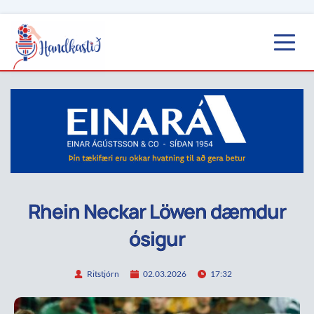
Rhein Neckar Löwen dæmdur
ósigur
Ritstjórn
02.03.2026
17:32