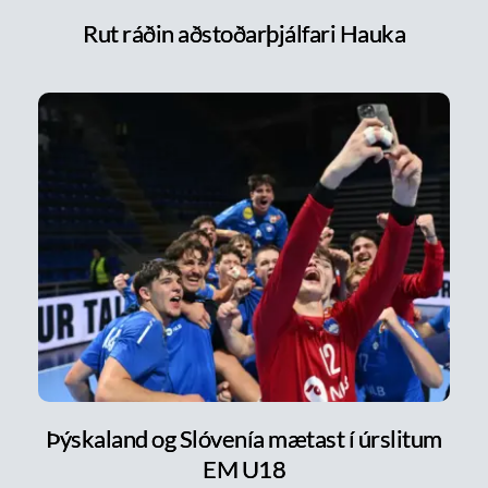
Rut ráðin aðstoðarþjálfari Hauka
Þýskaland og Slóvenía mætast í úrslitum
EM U18