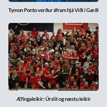
Tymon Ponto verður áfram hjá Víði í Garði
Æfingaleikir: Úrslit og næstu leikir