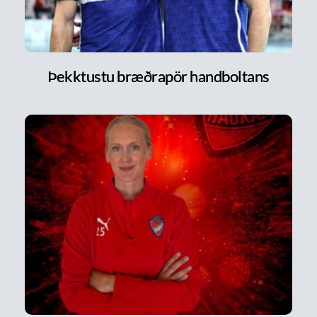
Þekktustu bræðrapör handboltans