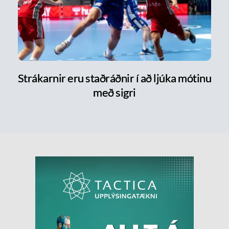
Strákarnir eru staðráðnir í að ljúka mótinu
með sigri