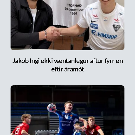
Jakob Ingi ekki væntanlegur aftur fyrr en
eftir áramót