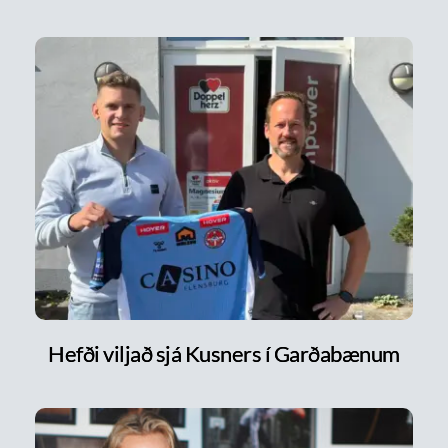
Hefði viljað sjá Kusners í Garðabænum