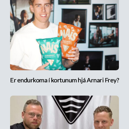
Er endurkoma í kortunum hjá Arnari Frey?