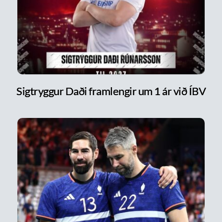
Sigtryggur Daði framlengir um 1 ár við ÍBV