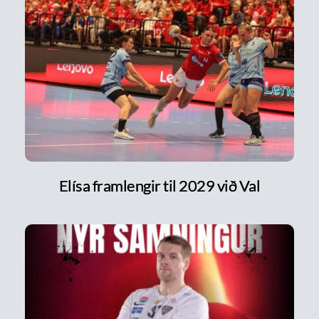
Elísa framlengir til 2029 við Val