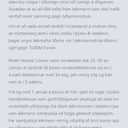
dæmdur ósigur í viðureign sinni við Lemgo á dögunum.
Ástæðan er sú að liðið tefldi fram leikmanni sem ekki hafði
skrifað undir samning gegn lyfjamisnotkun.
Um er að ræða annað atvikið í Þýskalandi á stuttum tíma
en Hüttenberg lenti í sömu stöðu í þýsku B-deildinni
þegar ungur leikmaður liðsins var í leikmannahópi liðsins í
sigri gegn TuSEM Essen.
Rhein Neckar Löwen vann umræddan leik 32-30 en
Lemgo er spútnik-lið þýsku úrvalsdeildarinnar og eru í
4.sæti deildarinnar með 34 stig, jafn mörg stig og Kiel
sem er í 5.sætinu.
Frá og með 1. janúar á þessu ári tók í gildi ný regla í þýska
handboltanum sem gerði félögunum skyldugt að skila inn
undirritaðri yfirlýsingu frá öllum leikmönnum í deildinni þar
sem leikmenn samþykkja að fylgja gildandi lyfjareglum.
Þar samþykkja leikmenn einnig viðurlög ef brot koma upp
og viðurkenna vald eftirlitsaðila til að framkvæma