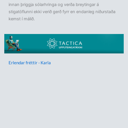
innan þriggja sólarhringa og verða breytingar á
stigatöflunni ekki verið gerð fyrr en endanleg niðurstaða
kemst í málið.
Erlendar fréttir - Karla