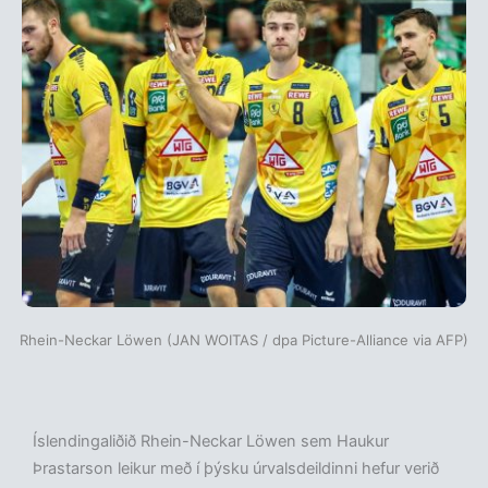
Rhein-Neckar Löwen (JAN WOITAS / dpa Picture-Alliance via AFP)
Íslendingaliðið Rhein-Neckar Löwen sem Haukur
Þrastarson leikur með í þýsku úrvalsdeildinni hefur verið