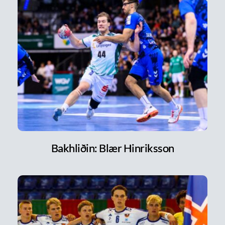
Bakhliðin: Blær Hinriksson