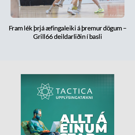
Fram lék þrjá æfingaleiki á þremur dögum –
Grill66 deildarliðin í basli