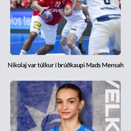
Nikolaj var túlkur í brúðkaupi Mads Mensah