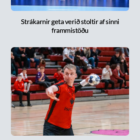
Strákarnir geta verið stoltir af sinni
frammistöðu