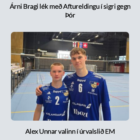
Árni Bragi lék með Aftureldingu í sigri gegn
Þór
Alex Unnar valinn í úrvalslið EM