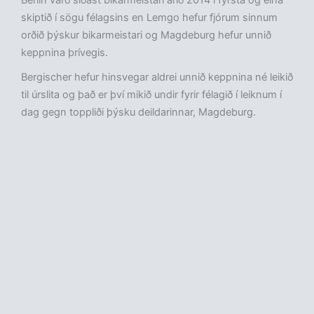
Berlin varð síðast bikarmeistari árið 2014 í fyrsta og eina
skiptið í sögu félagsins en Lemgo hefur fjórum sinnum
orðið þýskur bikarmeistari og Magdeburg hefur unnið
keppnina þrívegis.
Bergischer hefur hinsvegar aldrei unnið keppnina né leikið
til úrslita og það er því mikið undir fyrir félagið í leiknum í
dag gegn toppliði þýsku deildarinnar, Magdeburg.