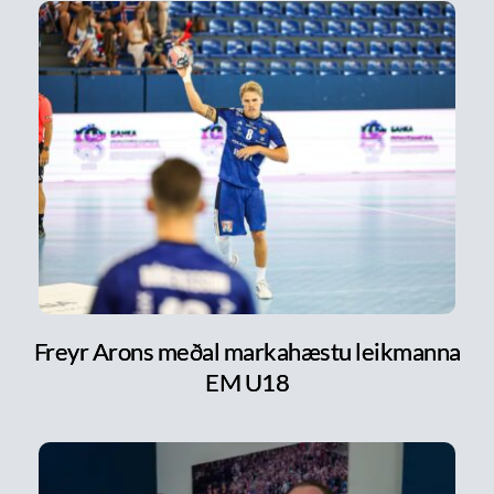
Freyr Arons meðal markahæstu leikmanna
EM U18