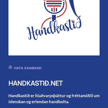
HAFA SAMBAND
HANDKASTIÐ.NET
Handkastið er hlaðvarpsþáttur og fréttamiðill um
íslenskan og erlendan handbolta.