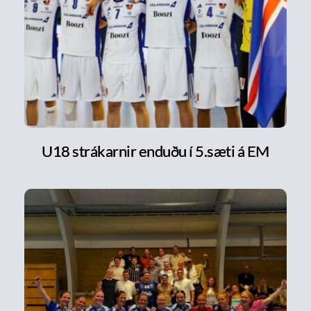
U18 strákarnir enduðu í 5.sæti á EM