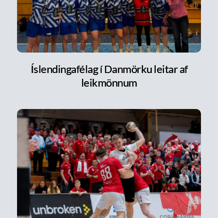
Íslendingafélag í Danmörku leitar af
leikmönnum