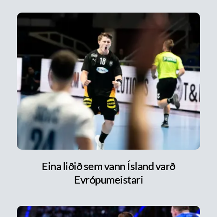
Eina liðið sem vann Ísland varð
Evrópumeistari