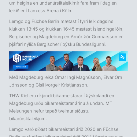
um helgina en undanúrslitaleikirnir fara fram í dag en
leikið er í Lanxess Arena í Köln.
Lemgo og Füchse Berlin mætast í fyrri leik dagsins
klukkan 13:45 og klukkan 16:45 mætast Íslendingaliðin,
Bergischer og Magdeburg en Arnór Þór Gunnarsson er
þjálfari nýliða Bergischer í þýsku Bundesligunni.
Með Magdeburg leika Ómar Ingi Magnússon, Elvar Örn
Jónsson og Gísli Þorgeir Kristjánsson.
THW Kiel eru ríkjandi bikarmeistarar í Þýskalandi en
Magdeburg urðu bikarmeistarar árinu á undan. MT
Melsungen hefur tapað tveimur síðustu
bikarúrslitaleikjum.
Lemgo varð síðast bikarmeistari árið 2020 en Füchse