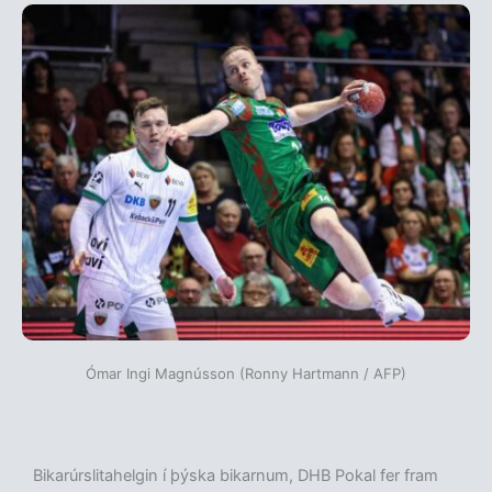
Ómar Ingi Magnússon (Ronny Hartmann / AFP)
Bikarúrslitahelgin í þýska bikarnum, DHB Pokal fer fram