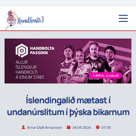
Íslendingalið mætast í
undanúrslitum í þýska bikarnum
Arnar Daði Arnarsson
18.04.2026
07:30