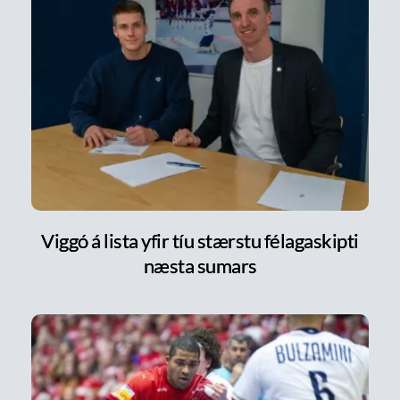
Viggó á lista yfir tíu stærstu félagaskipti
næsta sumars