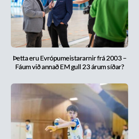
Þetta eru Evrópumeistararnir frá 2003 –
Fáum við annað EM gull 23 árum síðar?