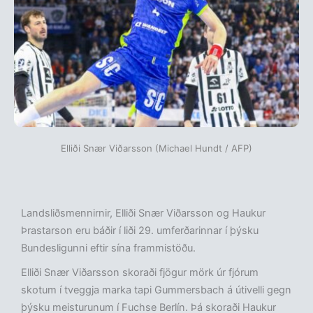
Elliði Snær Viðarsson (Michael Hundt / AFP)
Landsliðsmennirnir, Elliði Snær Viðarsson og Haukur
Þrastarson eru báðir í liði 29. umferðarinnar í þýsku
Bundesligunni eftir sína frammistöðu.
Elliði Snær Viðarsson skoraði fjögur mörk úr fjórum
skotum í tveggja marka tapi Gummersbach á útivelli gegn
þýsku meisturunum í Fuchse Berlín. Þá skoraði Haukur