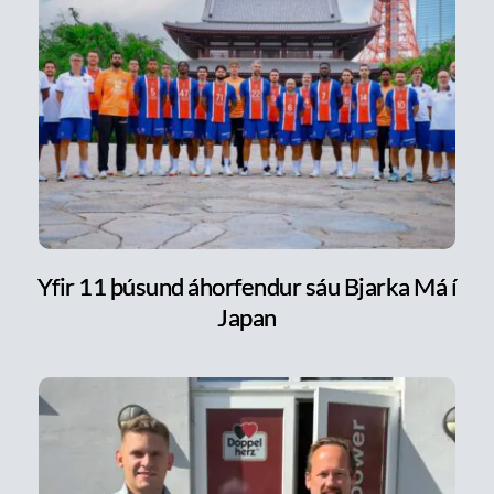
Yfir 11 þúsund áhorfendur sáu Bjarka Má í
Japan