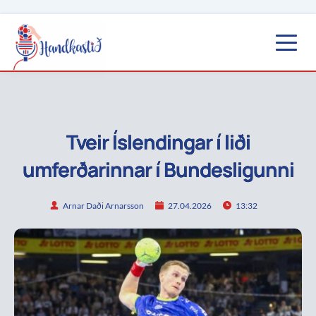
Tveir Íslendingar í liði
umferðarinnar í Bundesligunni
Arnar Daði Arnarsson
27.04.2026
13:32