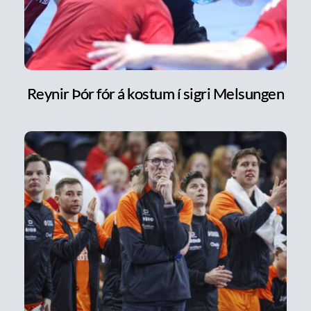
Reynir Þór fór á kostum í sigri Melsungen