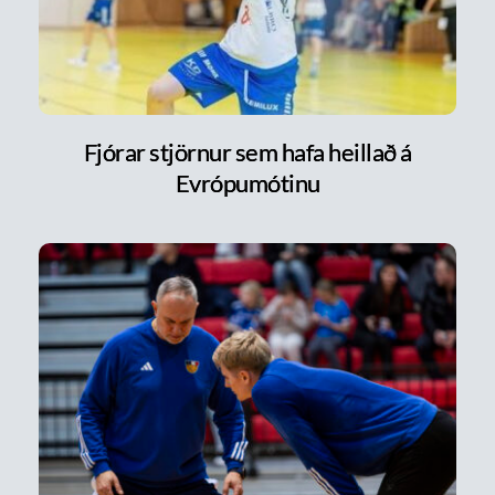
Fjórar stjörnur sem hafa heillað á
Evrópumótinu