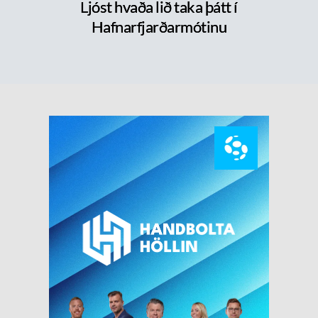
Ljóst hvaða lið taka þátt í
Hafnarfjarðarmótinu