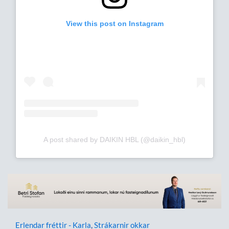
View this post on Instagram
A post shared by DAIKIN HBL (@daikin_hbl)
Erlendar fréttir - Karla
,
Strákarnir okkar