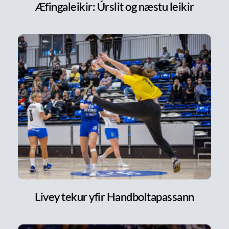
Æfingaleikir: Úrslit og næstu leikir
Livey tekur yfir Handboltapassann