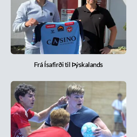
Frá Ísafirði til Þýskalands