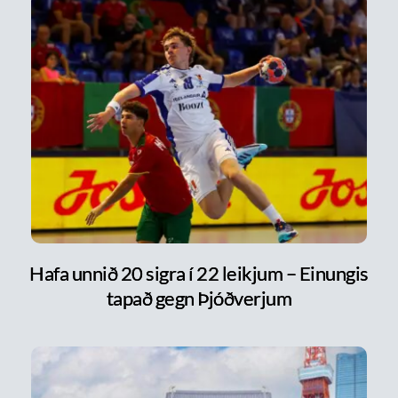
Hafa unnið 20 sigra í 22 leikjum – Einungis
tapað gegn Þjóðverjum