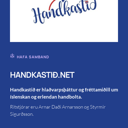
HAFA SAMBAND
HANDKASTIÐ.NET
Handkastið er hlaðvarpsþáttur og fréttamiðill um
íslenskan og erlendan handbolta.
Ritstjórar eru Arnar Daði Arnarsson og Styrmir
Sigurðsson.