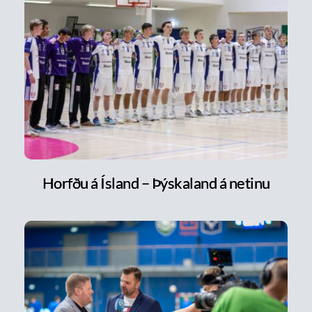
Horfðu á Ísland – Þýskaland á netinu