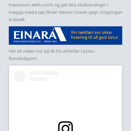
Þrastarson ellefu mörk og gaf átta stoðsendingar í
tveggja marka tapi Rhein Neckar Löwen gegn Göppingen
á útivelli.
Hér að neðan má sjá lið 29.umferðar í þýsku
Bundesligunni.