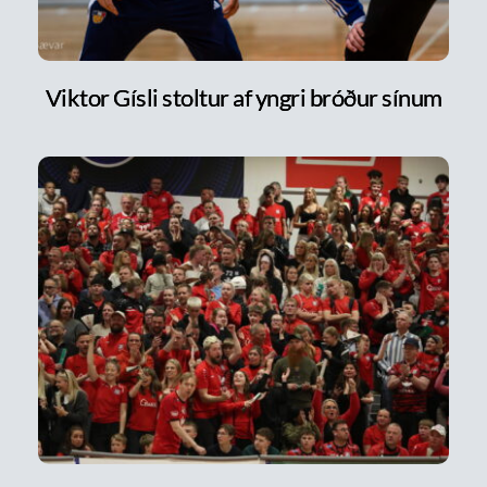
Viktor Gísli stoltur af yngri bróður sínum