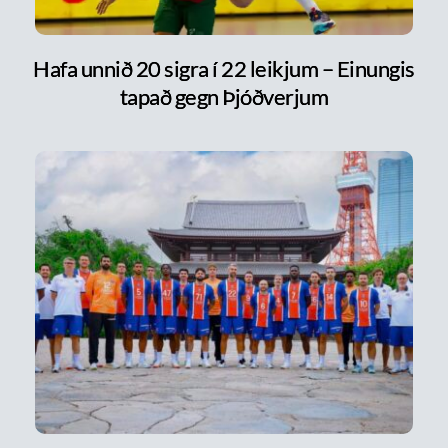
Hafa unnið 20 sigra í 22 leikjum – Einungis
tapað gegn Þjóðverjum