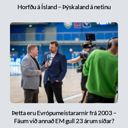
Horfðu á Ísland – Þýskaland á netinu
Þetta eru Evrópumeistararnir frá 2003 –
Fáum við annað EM gull 23 árum síðar?