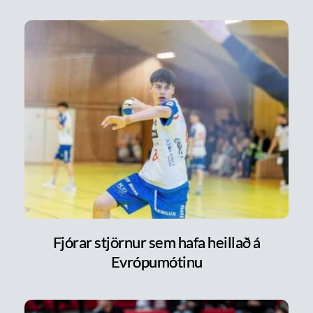
Fjórar stjörnur sem hafa heillað á
Evrópumótinu