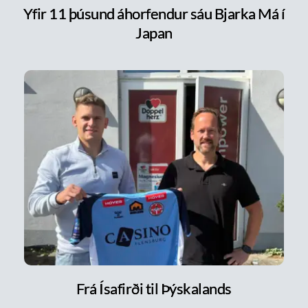
Yfir 11 þúsund áhorfendur sáu Bjarka Má í
Japan
Frá Ísafirði til Þýskalands