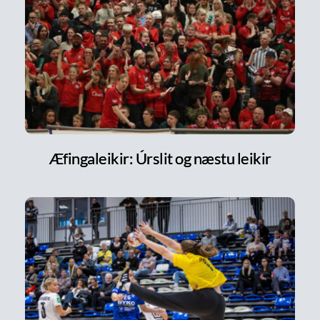
Æfingaleikir: Úrslit og næstu leikir