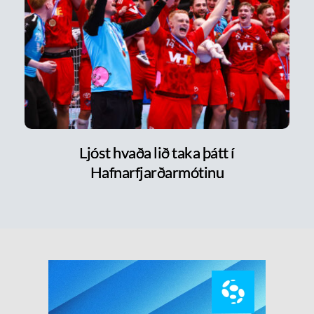
Ljóst hvaða lið taka þátt í
Hafnarfjarðarmótinu