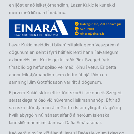
en ljóst er að leikstjórnandinn, Lazar Kukić leikur ekki
meira með liðinu á tímabilinu.
Lazar Kukic meiddist í bikarúrslitaleik gegn Veszprém á
dögunum en seint í fyrri hálfleik lenti hann í alvarlegum
axlarmeiðslum. Kukic gekk í raðir Pick Szeged fyrir
tímabilið og hefur spilað vel með liðinu í vetur. Er þetta
annar leikstjórnandinn sem dettur út hjá liðinu en
samningi Jim Gottfridsson var rift á dögunum.
Fjarvera Kukić skilur eftir stórt skarð í sóknarleik Szeged,
sérstaklega miðað við núverandi leikmannahóp. Eftir að
sænska stórstjarnan Jim Gottfridsson yfirgaf félagið og
hvílir ábyrgðin nú nánast alfarið á herðum íslenska
landsliðsmannsins Janusar Daða Smárasonar.
Það verður því mikið álag á Janusi Daða í leiknum í dag og