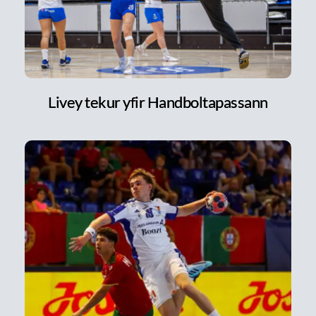
Livey tekur yfir Handboltapassann