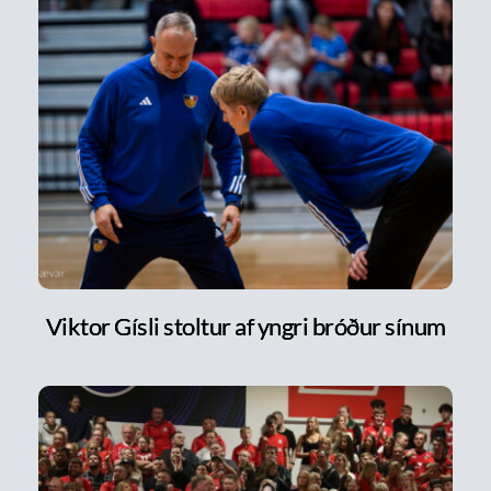
Viktor Gísli stoltur af yngri bróður sínum