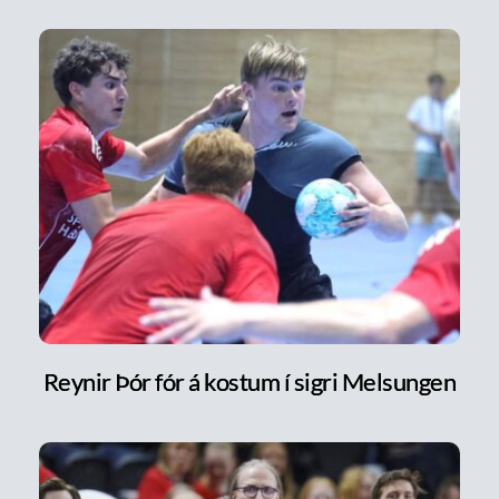
Reynir Þór fór á kostum í sigri Melsungen