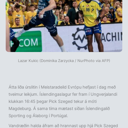
Lazar Kukic (Dominika Zarzycka / NurPhoto via AFP)
Átta liða úrslitin í Meistaradeild Evrópu hefjast í dag með
tveimur leikjum. Íslendingaslagur fer fram í Ungverjalandi
klukkan 16:45 þegar Pick Szeged tekur á móti
Magdeburg. Á sama tíma mætast síðan Íslendingalið
Sporting og Álaborg í Portúgal.
Vandræðin halda áfram að hrannast upp hjá Pick Szeged