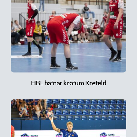
HBL hafnar kröfum Krefeld