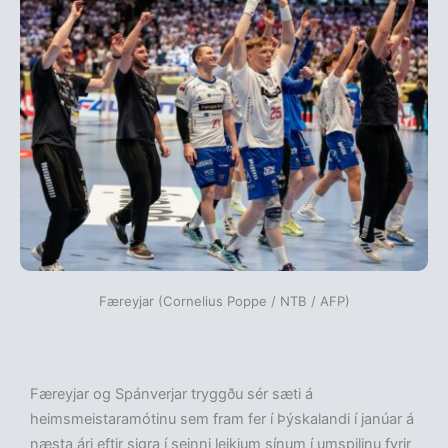
Færeyjar (Cornelius Poppe / NTB / AFP)
Færeyjar og Spánverjar tryggðu sér sæti á
heimsmeistaramótinu sem fram fer í Þýskalandi í janúar á
næsta ári eftir sigra í seinni leikjum sínum í umspilinu fyrir