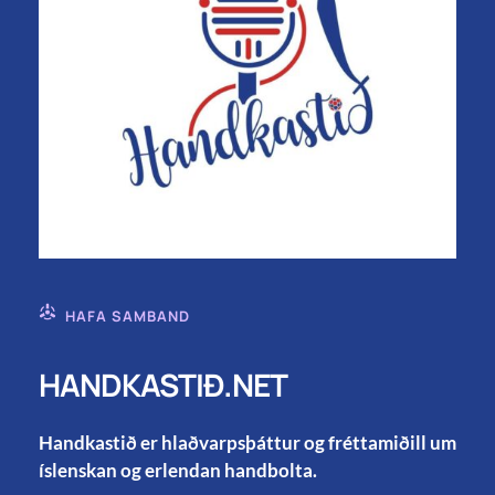
HAFA SAMBAND
HANDKASTIÐ.NET
Handkastið er hlaðvarpsþáttur og fréttamiðill um
íslenskan og erlendan handbolta.