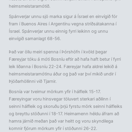
heimsmeistaramótið.
Spánverjar unnu sjö marka sigur á Ísrael en einvígið fór
fram í Buenos Aires í Argentínu vegna stríðsátakanna í
Ísrael. Spánverjar unnu einnig fyrri leikinn og unnu
einvígið samanlagt 68-56.
Það var öllu meiri spenna í Þórshöfn í kvöld þegar
Færeyjar tóku á móti Bosníu eftir að hafa haft betur í fyrri
leik liðanna í Bosníu 22-24. Færeyjar hafa aldrei leikið á
heimsmeistaramótinu áður og það var því mikið undir í
Þjóðarhöllinni við Tjarnir.
Bosnía var tveimur mörkum yfir í hálfleik 15-17.
Færeyingar voru hinsvegar töluvert sterkari aðilinn í
seinni hálfleik og skoruðu þrjú fyrstu mörk seinni hálfleiks
og breyttu stöðunni í 18-17. Heimamenn héldu áfram að
hamra járnið meðan það var heitt og voru skyndilega
komnir fjórum mörkum yfir í stöðunni 26-22.