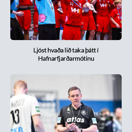
Ljóst hvaða lið taka þátt í
Hafnarfjarðarmótinu