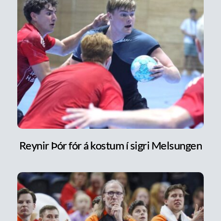
Reynir Þór fór á kostum í sigri Melsungen