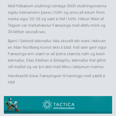
Með frábærum stuðningi rúmlega 3000 stuðningsmanna
sigldu heimamenn þessu í höfn og unnu að lokum fimm
marka sigur 33-28 og sæti á HM í höfn. Hákun West af
Teigum var markahæstur Færeyinga með ellefu mörk og
Óli Mittún skoraði sex.
Bjarni í Selvindi leikmaður Vals skoraði eitt mark í leiknum
en Allan Norðberg komst ekki á blað. Það sem gerir sigur
Færeyinga enn stærri er að þeirra stærsta nafn og besti
leikmaður, Elias Ellefsen á Skitagötu, leikmaður Kiel glímir
við meiðsli og var því ekki með liðinu í leikjunum tveimur.
Handkastið óskar Færeyingum til hamingju með sætið á
HM!