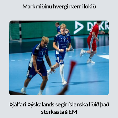
Markmiðinu hvergi nærri lokið
Þjálfari Þýskalands segir íslenska liðið það
sterkasta á EM