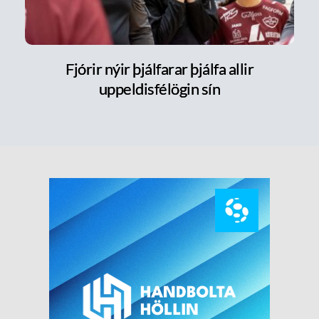
Fjórir nýir þjálfarar þjálfa allir
uppeldisfélögin sín