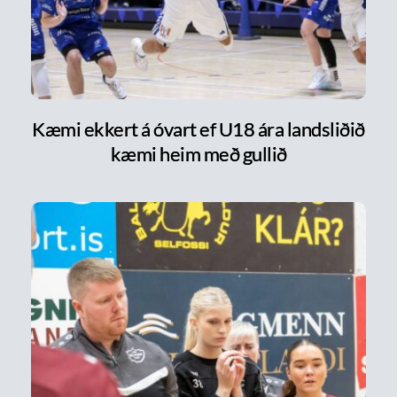
Kæmi ekkert á óvart ef U18 ára landsliðið
kæmi heim með gullið