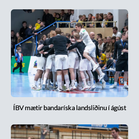
ÍBV mætir bandaríska landsliðinu í ágúst