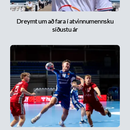
Dreymt um að fara í atvinnumennsku
síðustu ár