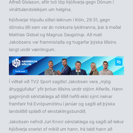
Alfreð Gíslason, eftir tvö töp Þjóðverja gegn Dönum í
vináttulandsleikjum um helgina.
Þjóðverjar töpuðu síðari leiknum í Köln, 29:31, gegn
dönsku liði sem var án nokkurra lykilmanna, þar á meðal
Mathias Gidsel og Magnus Saugstrup. Að mati
Jakobsens var frammistaða og hugarfar þýska liðsins
langt undir væntingum.
Í viðtali við TV2 Sport sagðist Jakobsen vera „mjög
áhyggjufullur“ yfir þróun liðsins undir stjórn Alferðs. Hann
gagnrýndi sérstaklega að liðið hefði ekki sýnt neinar
framfarir frá Evrópumótinu í janúar og sagði að þýska
landsliðið spilaði of einstaklingsbundið.
Jakobsen nefndi Juri Knorr sérstaklega og sagði að leikur
Þjóðverja snerist of mikið um hann. Þá taldi hann að