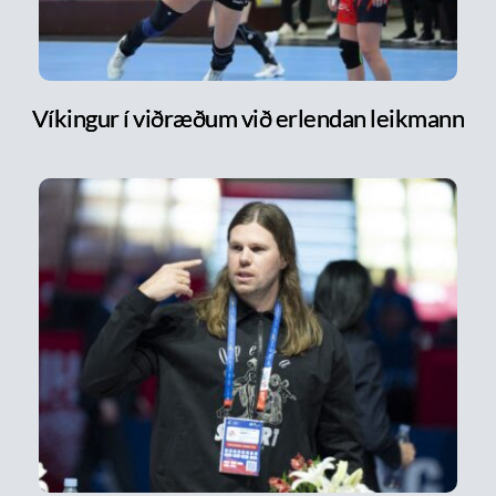
Víkingur í viðræðum við erlendan leikmann