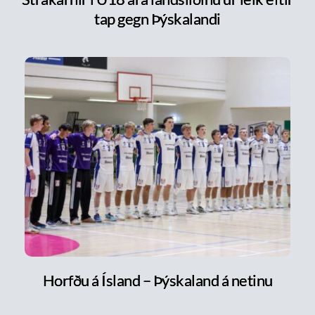
tap gegn Þýskalandi
Horfðu á Ísland – Þýskaland á netinu