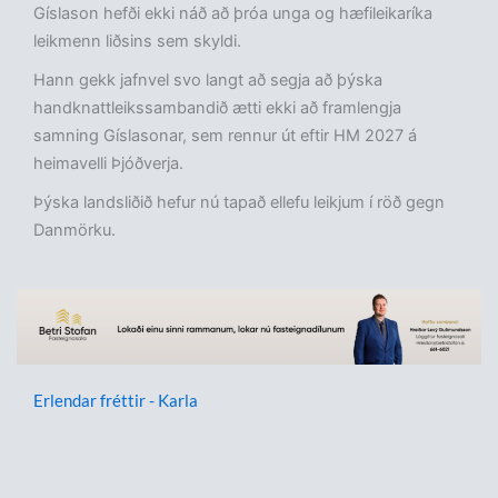
Gíslason hefði ekki náð að þróa unga og hæfileikaríka
leikmenn liðsins sem skyldi.
Hann gekk jafnvel svo langt að segja að þýska
handknattleikssambandið ætti ekki að framlengja
samning Gíslasonar, sem rennur út eftir HM 2027 á
heimavelli Þjóðverja.
Þýska landsliðið hefur nú tapað ellefu leikjum í röð gegn
Danmörku.
Erlendar fréttir - Karla