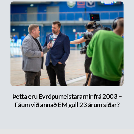
Þetta eru Evrópumeistararnir frá 2003 –
Fáum við annað EM gull 23 árum síðar?