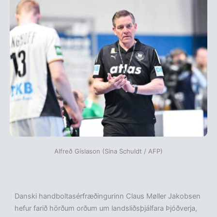
Alfreð Gíslason (Sina Schuldt / AFP)
Danski handboltasérfræðingurinn Claus Møller Jakobsen
hefur farið hörðum orðum um landsliðsþjálfara Þjóðverja,