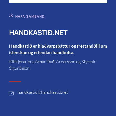
HAFA SAMBAND
HANDKASTIÐ.NET
Handkastið er hlaðvarpsþáttur og fréttamiðill um
íslenskan og erlendan handbolta.
Ritstjórar eru Arnar Daði Arnarsson og Styrmir
Sigurðsson.
handkastid
@handkastid.net