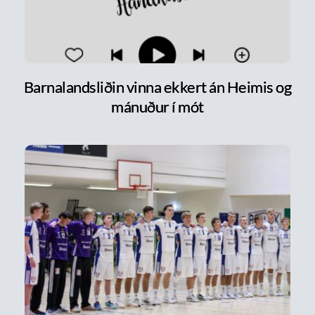
Barnalandsliðin vinna ekkert án Heimis og
mánuður í mót