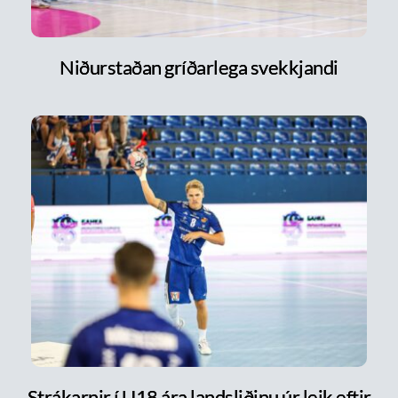
Niðurstaðan gríðarlega svekkjandi
Strákarnir í U18 ára landsliðinu úr leik eftir