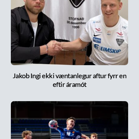
Jakob Ingi ekki væntanlegur aftur fyrr en
eftir áramót