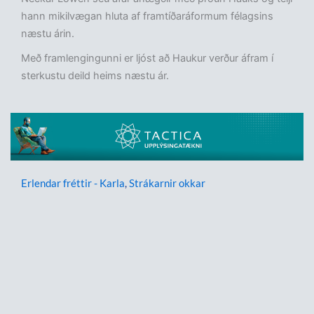
hann mikilvægan hluta af framtíðaráformum félagsins
næstu árin.
Með framlengingunni er ljóst að Haukur verður áfram í
sterkustu deild heims næstu ár.
Erlendar fréttir - Karla
,
Strákarnir okkar