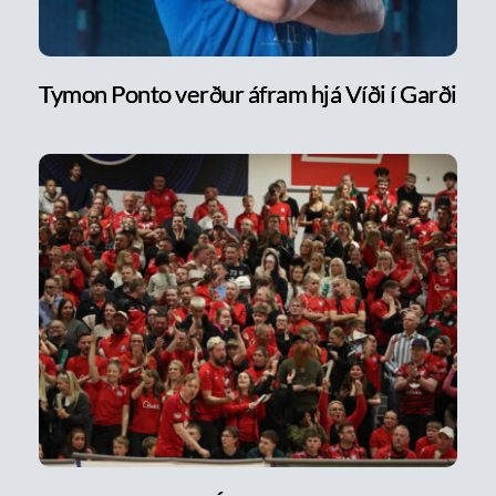
Tymon Ponto verður áfram hjá Víði í Garði