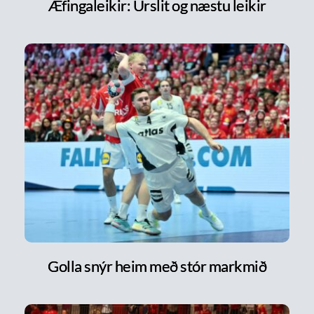
Æfingaleikir: Úrslit og næstu leikir
Golla snýr heim með stór markmið