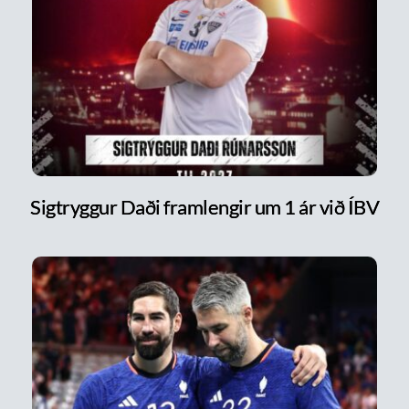
Sigtryggur Daði framlengir um 1 ár við ÍBV