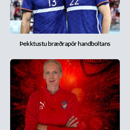
Þekktustu bræðrapör handboltans