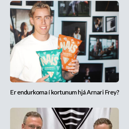
Er endurkoma í kortunum hjá Arnari Frey?