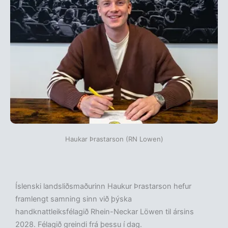
Haukar Þrastarson (RN Lowen)
Íslenski landsliðsmaðurinn Haukur Þrastarson hefur
framlengt samning sinn við þýska
handknattleiksfélagið Rhein-Neckar Löwen til ársins
2028. Félagið greindi frá þessu í dag.