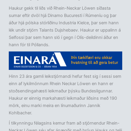
Haukur gekk til liðs við Rhein-Neckar Löwen síðasta
sumar eftir dvöl hjá Dinamo Bucuresti í Rúmeníu og þar
áður hjá pólska stórliðinu Industria Kielce, þar sem hann
lék undir stjórn Talants Dujshebaev. Haukur er uppalinn á
Selfossi þar sem hann sló í gegn í Olís-deildinni áður en
hann fór til Póllands.
Hinn 23 ára gamli leikstjórnandi hefur fest sig í sessi sem
einn af lykilmönnum Rhein Neckar Löwen en hann er
stoðsendingahæsti leikmaður þýsku Bundesligunnar.
Haukur er einnig markahæsti leikmaður liðsins með 190
mörk, einu marki meira en línumaðurinn Jannik
Kohlbacher.
Í tilkynningu félagsins kemur fram að stjórnendur Rhein-
Neckar Löwen séu afar ánægðir með þróun Hauks og telji