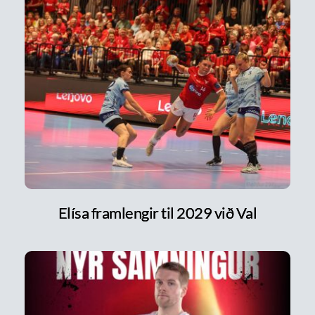
Elísa framlengir til 2029 við Val