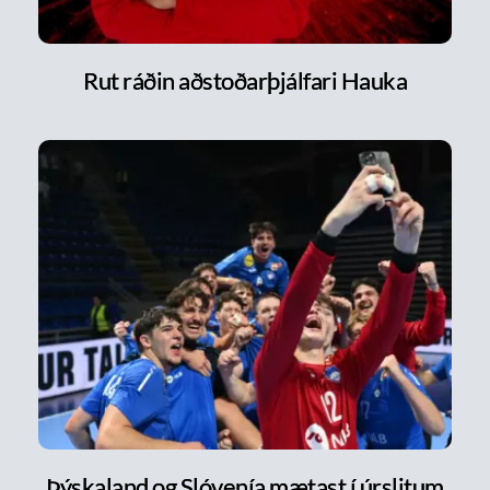
Rut ráðin aðstoðarþjálfari Hauka
Þýskaland og Slóvenía mætast í úrslitum