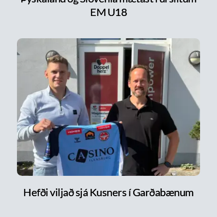
EM U18
Hefði viljað sjá Kusners í Garðabænum