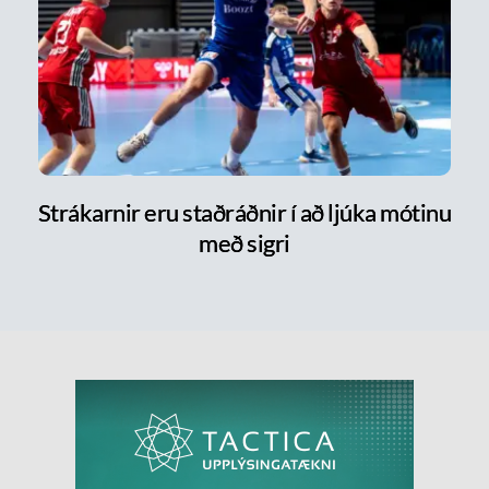
Strákarnir eru staðráðnir í að ljúka mótinu
með sigri