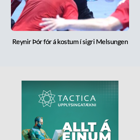
Reynir Þór fór á kostum í sigri Melsungen