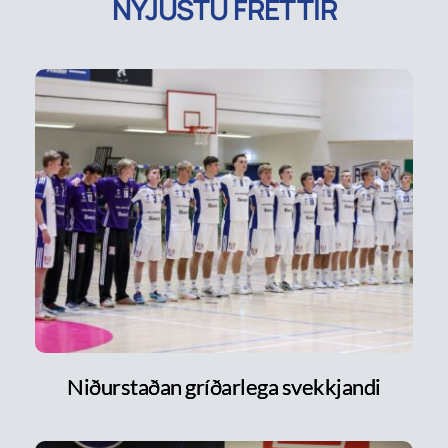
NÝJUSTU FRÉTTIR
Niðurstaðan gríðarlega svekkjandi