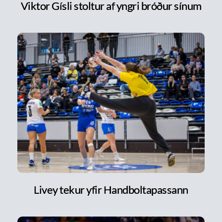
Viktor Gísli stoltur af yngri bróður sínum
Livey tekur yfir Handboltapassann