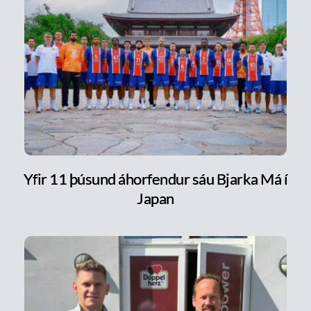
Yfir 11 þúsund áhorfendur sáu Bjarka Má í
Japan