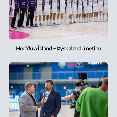
Horfðu á Ísland – Þýskaland á netinu