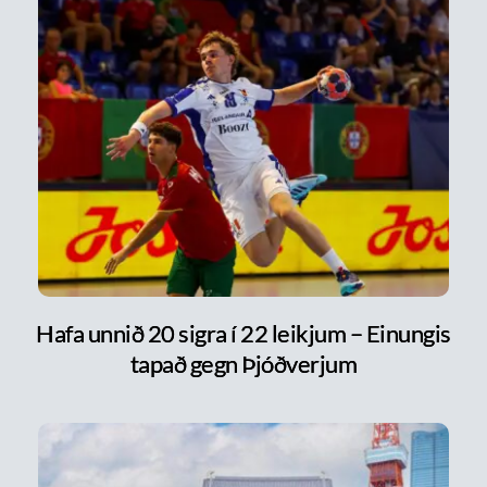
Hafa unnið 20 sigra í 22 leikjum – Einungis
tapað gegn Þjóðverjum