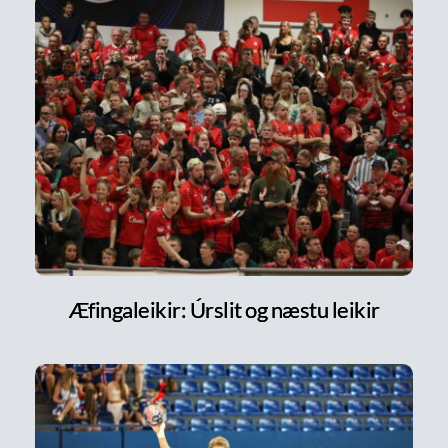
Æfingaleikir: Úrslit og næstu leikir