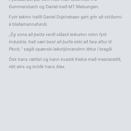
Gummersbach og Daniel með MT Melsungen.
Fyrir leikinn hafði Daniel Dujshebaev gert grín að stöðunni
á blaðamannafundi.
„Ég vona að þetta verði síðasti leikurinn minn fyrir
Industria. Það væri best að þurfa ekki að fara aftur til
Płock,“
sagði spænski leikstjórnandinn léttur í bragði.
Ósk hans rættist og hann kvaddi Kielce með meistaratitli,
rétt eins og bróðir hans Alex.