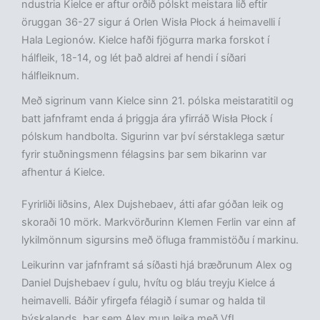
ndustria Kielce er aftur orðið pólskt meistara lið eftir
öruggan 36-27 sigur á Orlen Wisła Płock á heimavelli í
Hala Legionów. Kielce hafði fjögurra marka forskot í
hálfleik, 18-14, og lét það aldrei af hendi í síðari
hálfleiknum.
Með sigrinum vann Kielce sinn 21. pólska meistaratitil og
batt jafnframt enda á þriggja ára yfirráð Wisła Płock í
pólskum handbolta. Sigurinn var því sérstaklega sætur
fyrir stuðningsmenn félagsins þar sem bikarinn var
afhentur á Kielce.
Fyrirliði liðsins, Alex Dujshebaev, átti afar góðan leik og
skoraði 10 mörk. Markvörðurinn Klemen Ferlin var einn af
lykilmönnum sigursins með öfluga frammistöðu í markinu.
Leikurinn var jafnframt sá síðasti hjá bræðrunum Alex og
Daniel Dujshebaev í gulu, hvítu og bláu treyju Kielce á
heimavelli. Báðir yfirgefa félagið í sumar og halda til
Þýskalands, þar sem Alex mun leika með VfL