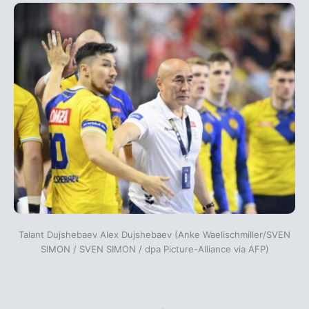
Talant Dujshebaev Alex Dujshebaev (Anke Waelischmiller/SVEN
SIMON / SVEN SIMON / dpa Picture-Alliance via AFP)