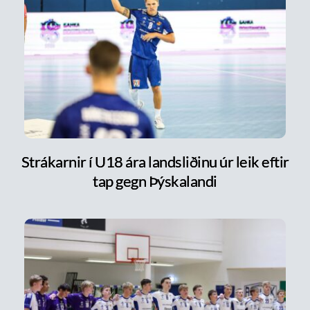
Strákarnir í U18 ára landsliðinu úr leik eftir
tap gegn Þýskalandi