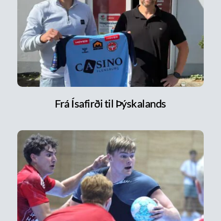
Frá Ísafirði til Þýskalands