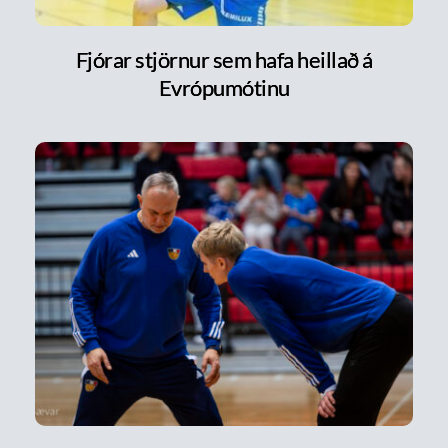
Fjórar stjörnur sem hafa heillað á
Evrópumótinu