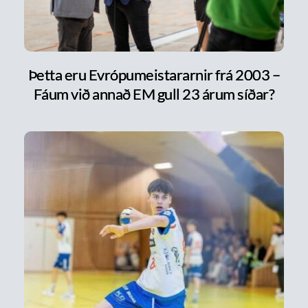
Þetta eru Evrópumeistararnir frá 2003 –
Fáum við annað EM gull 23 árum síðar?