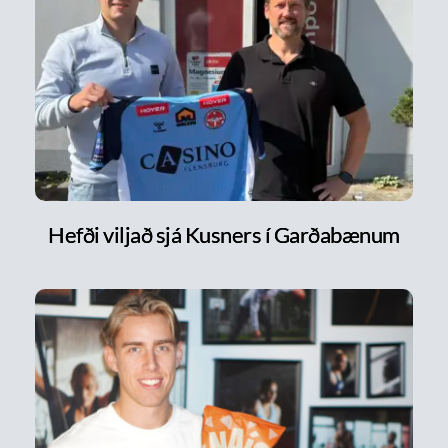
Hefði viljað sjá Kusners í Garðabænum