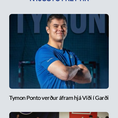
Tymon Ponto verður áfram hjá Víði í Garði