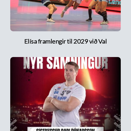
Elísa framlengir til 2029 við Val