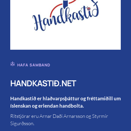
HAFA SAMBAND
HANDKASTIÐ.NET
Handkastið er hlaðvarpsþáttur og fréttamiðill um
íslenskan og erlendan handbolta.
Ritstjórar eru Arnar Daði Arnarsson og Styrmir
Sigurðsson.