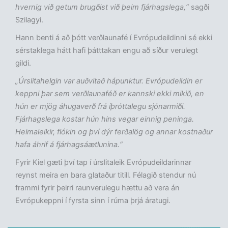
hvernig við getum brugðist við þeim fjárhagslega,“
sagði
Szilagyi.
Hann benti á að þótt verðlaunafé í Evrópudeildinni sé ekki
sérstaklega hátt hafi þátttakan engu að síður verulegt
gildi.
„Úrslitahelgin var auðvitað hápunktur. Evrópudeildin er
keppni þar sem verðlaunaféð er kannski ekki mikið, en
hún er mjög áhugaverð frá íþróttalegu sjónarmiði.
Fjárhagslega kostar hún hins vegar einnig peninga.
Heimaleikir, flókin og því dýr ferðalög og annar kostnaður
hafa áhrif á fjárhagsáætlunina.“
Fyrir Kiel gæti því tap í úrslitaleik Evrópudeildarinnar
reynst meira en bara glataður titill. Félagið stendur nú
frammi fyrir þeirri raunverulegu hættu að vera án
Evrópukeppni í fyrsta sinn í rúma þrjá áratugi.