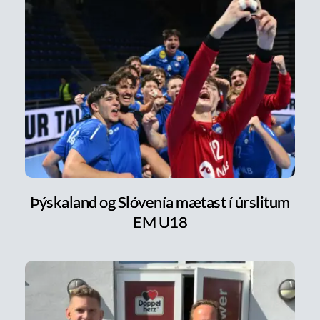
Þýskaland og Slóvenía mætast í úrslitum
EM U18