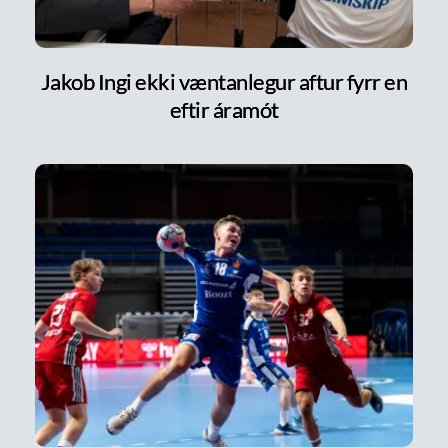
Jakob Ingi ekki væntanlegur aftur fyrr en
eftir áramót