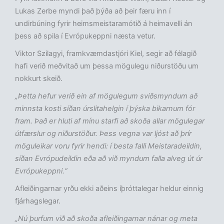
Lukas Zerbe myndi það þýða að þeir færu inn í
undirbúning fyrir heimsmeistaramótið á heimavelli án
þess að spila í Evrópukeppni næsta vetur.
Viktor Szilagyi, framkvæmdastjóri Kiel, segir að félagið
hafi verið meðvitað um þessa mögulegu niðurstöðu um
nokkurt skeið.
„Þetta hefur verið ein af mögulegum sviðsmyndum að
minnsta kosti síðan úrslitahelgin í þýska bikarnum fór
fram. Það er hluti af mínu starfi að skoða allar mögulegar
útfærslur og niðurstöður. Þess vegna var ljóst að þrír
möguleikar voru fyrir hendi: í besta falli Meistaradeildin,
síðan Evrópudeildin eða að við myndum falla alveg út úr
Evrópukeppni.“
Afleiðingarnar yrðu ekki aðeins íþróttalegar heldur einnig
fjárhagslegar.
„Nú þurfum við að skoða afleiðingarnar nánar og meta