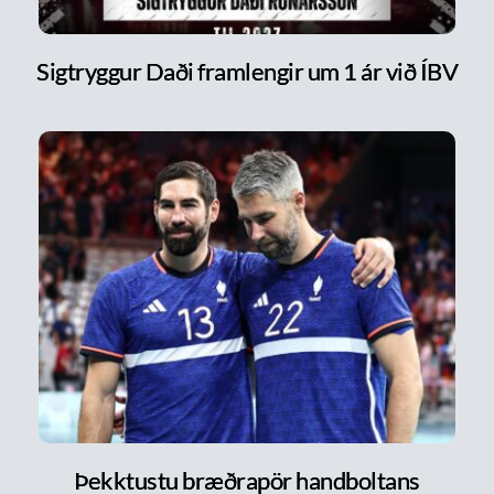
Sigtryggur Daði framlengir um 1 ár við ÍBV
Þekktustu bræðrapör handboltans