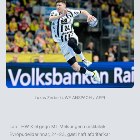
Lukas Zerbe (UWE ANSPACH / AFP)
Tap THW Kiel gegn MT Melsungen í úrslitaleik
Evrópudeildarinnar, 24-23, gæti haft afdrifaríkar