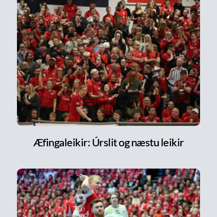
Æfingaleikir: Úrslit og næstu leikir