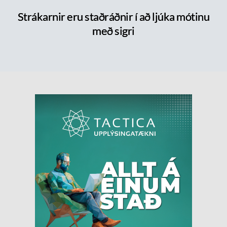
Strákarnir eru staðráðnir í að ljúka mótinu
með sigri