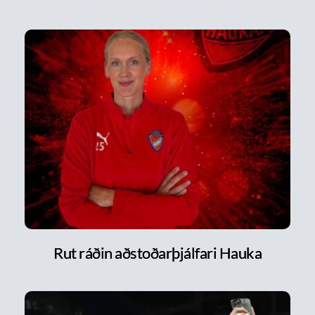
Rut ráðin aðstoðarþjálfari Hauka