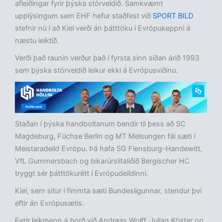
afleiðingar fyrir þýska stórveldið. Samkvæmt
upplýsingum sem EHF hefur staðfest við
SPORT BILD
stefnir nú í að Kiel verði án þátttöku í Evrópukeppni á
næstu leiktíð.
Verði það raunin verður það í fyrsta sinn síðan árið 1993
sem þýska stórveldið leikur ekki á Evrópusviðinu.
Staðan í þýska handboltanum bendir til þess að SC
Magdeburg, Füchse Berlin og MT Melsungen fái sæti í
Meistaradeild Evrópu. Þá hafa SG Flensburg-Handewitt,
VfL Gummersbach og bikarúrslitaliðið Bergischer HC
tryggt sér þátttökurétt í Evrópudeildinni.
Kiel, sem situr í fimmta sæti Bundesligunnar, stendur því
eftir án Evrópusætis.
Fyrir leikmenn á borð við Andreas Wolff, Julian Köster og