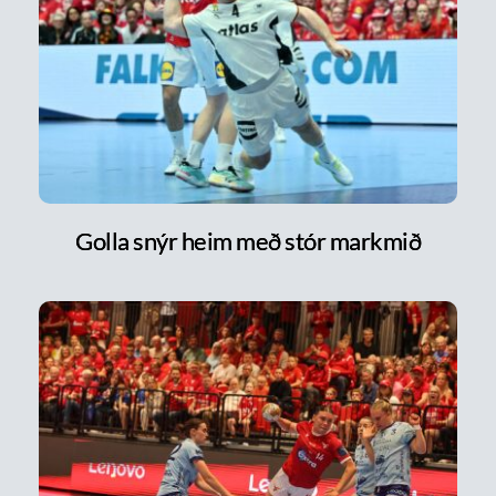
Golla snýr heim með stór markmið