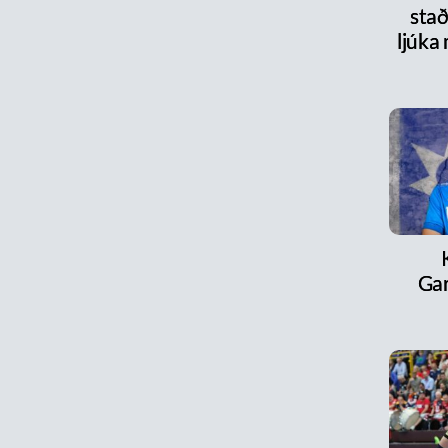
stað
ljúka
Ga