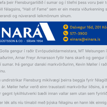
efa þeir Flensburgarliðið í sumar og í tilefni þess voru þeir t
l félagsins, "Hall of Fame" sem er ein mesta viðurkenning 
rverandi og núverandi leikmönnum sínum.
olla gengur í raðir Evrópudeildarmeistara, MT Melsungen 
aðurinn, Arnar Freyr Arnarsson fyllir hans skarð og gengur í 
í sumar. Þá gengur danski markvörðurinn, Kevin Møller í rað
nu.
undirstrikar Flensburg mikilvægi þeirra beggja fyrir félagið
 ár. Møller hefur verið einn traustasti markvörður liðsins, á
 gegnt lykilhlutverki bæði innan vallar sem utan sem fyrirliði
er lék alls níu tímabil með þýska félaginu en hann lék einni