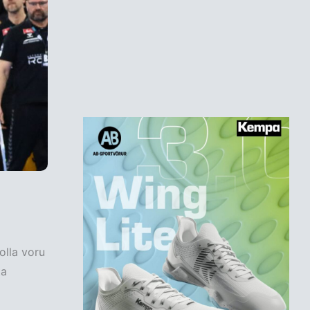
olla voru
ta