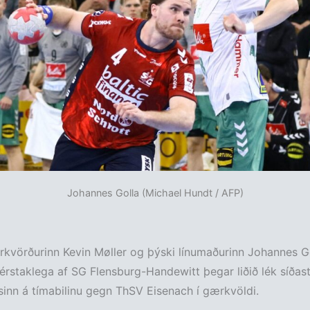
Johannes Golla (Michael Hundt / AFP)
kvörðurinn Kevin Møller og þýski línumaðurinn Johannes G
sérstaklega af SG Flensburg-Handewitt þegar liðið lék síðas
sinn á tímabilinu gegn ThSV Eisenach í gærkvöldi.