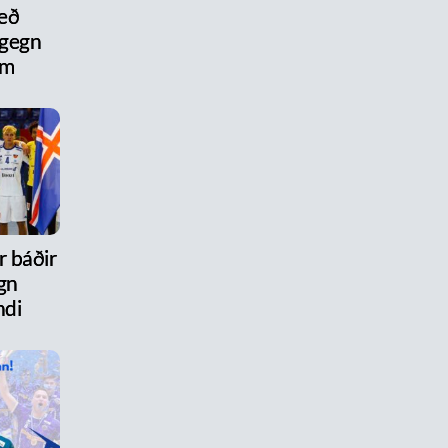
eð
 gegn
um
r báðir
gn
ndi