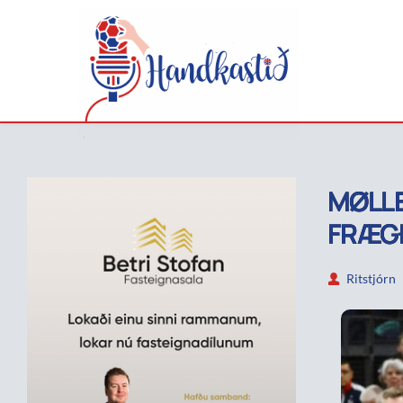
MØLLE
FRÆG
Ritstjórn