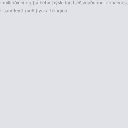
í millitíðinni og þá hefur þýski landsliðsmaðurinn, Johannes
 ár samfleytt með þýska félaginu.