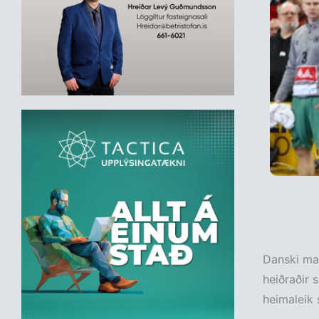
Danski mar
heiðraðir 
heimaleik 