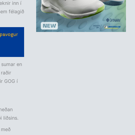
eknir inn í
sem félagið
í sumar en
raðir
ir GOG í
 meðan
 liðsins.
g með