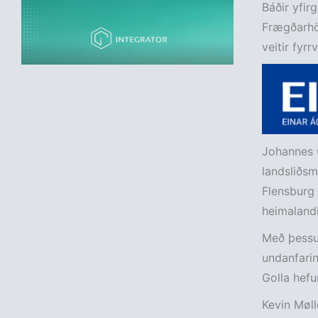
Báðir yfirg
Frægðarhöl
veitir fyr
Johannes G
landsliðsm
Flensburg 
heimalandi
Með þessu 
undanfarin
Golla hefur
Kevin Møll