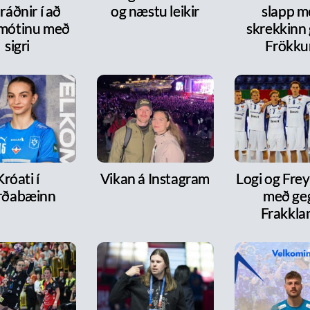
ráðnir í að
og næstu leikir
slapp m
 mótinu með
skrekkinn
sigri
Frökk
Króati í
Vikan á Instagram
Logi og Frey
rðabæinn
með ge
Frakkla