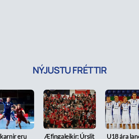
NÝJUSTU FRÉTTIR
karnir eru
Æfingaleikir: Úrslit
U18 ára lan