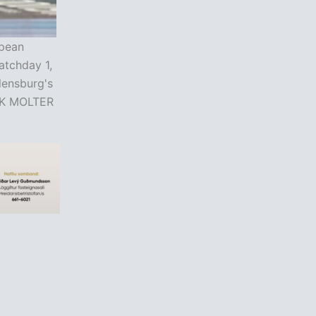
opean
atchday 1,
lensburg's
ANK MOLTER