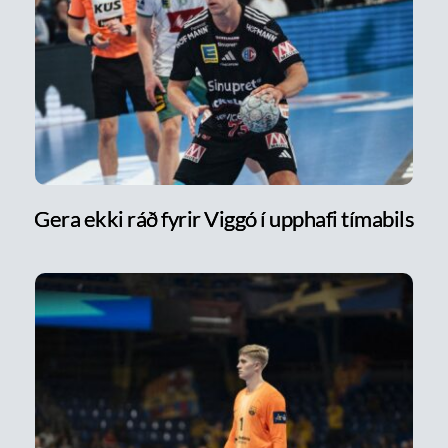
Gera ekki ráð fyrir Viggó í upphafi tímabils