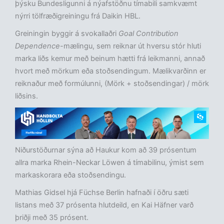
þýsku Bundesligunni á nýafstöðnu tímabili samkvæmt
nýrri tölfræðigreiningu frá Daikin HBL.
Greiningin byggir á svokallaðri
Goal Contribution
Dependence
-mælingu, sem reiknar út hversu stór hluti
marka liðs kemur með beinum hætti frá leikmanni, annað
hvort með mörkum eða stoðsendingum. Mælikvarðinn er
reiknaður með formúlunni, (Mörk + stoðsendingar) / mörk
liðsins.
Niðurstöðurnar sýna að Haukur kom að 39 prósentum
allra marka Rhein-Neckar Löwen á tímabilinu, ýmist sem
markaskorara eða stoðsendingu.
Mathias Gidsel hjá Füchse Berlin hafnaði í öðru sæti
listans með 37 prósenta hlutdeild, en Kai Häfner varð
þriðji með 35 prósent.