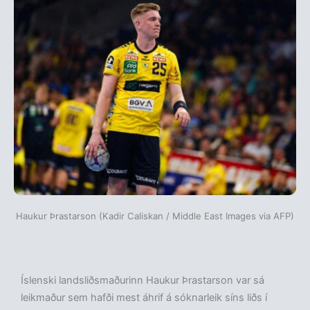
Haukur Þrastarson (Kadir Caliskan / Middle East Images via AFP)
Íslenski landsliðsmaðurinn Haukur Þrastarson var sá
leikmaður sem hafði mest áhrif á sóknarleik síns liðs í