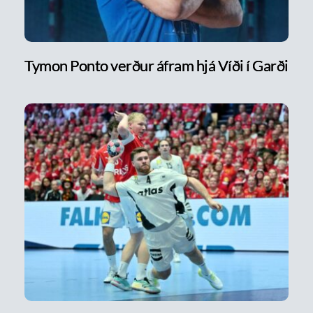
Tymon Ponto verður áfram hjá Víði í Garði