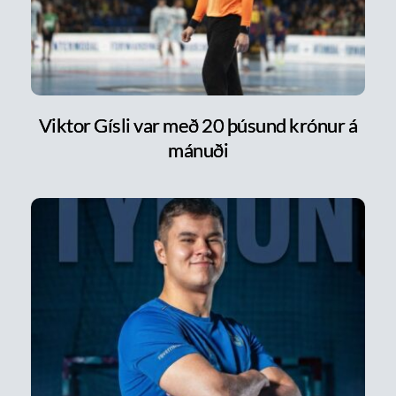
Viktor Gísli var með 20 þúsund krónur á
mánuði