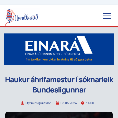
Haukur áhrifamestur í sóknarleik
Bundesligunnar
Styrmir Sigurðsson
06.06.2026
14:00