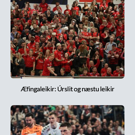
Æfingaleikir: Úrslit og næstu leikir