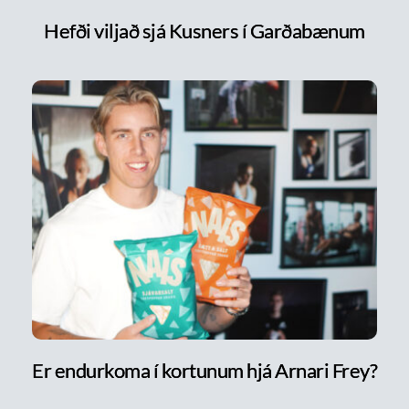
Hefði viljað sjá Kusners í Garðabænum
Er endurkoma í kortunum hjá Arnari Frey?