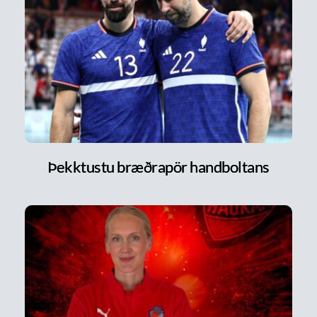
Þekktustu bræðrapör handboltans