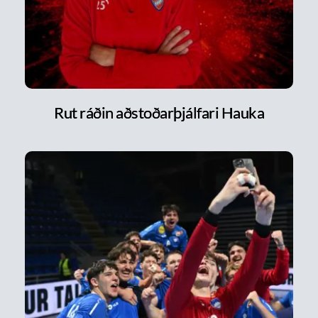
Rut ráðin aðstoðarþjálfari Hauka