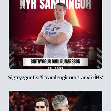
Sigtryggur Daði framlengir um 1 ár við ÍBV