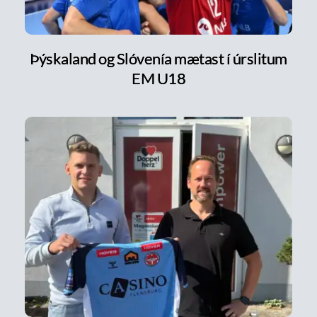
Þýskaland og Slóvenía mætast í úrslitum
EM U18