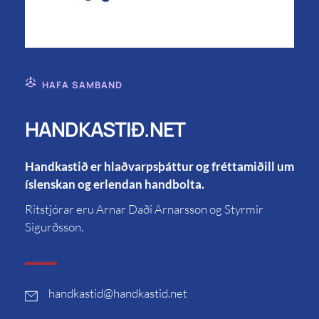
HAFA SAMBAND
HANDKASTIÐ.NET
Handkastið er hlaðvarpsþáttur og fréttamiðill um
íslenskan og erlendan handbolta.
Ritstjórar eru Arnar Daði Arnarsson og Styrmir
Sigurðsson.
handkastid
@handkastid.net