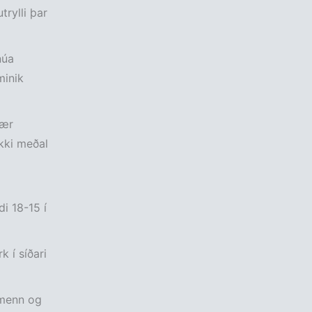
rylli þar
núa
minik
nær
kki meðal
i 18-15 í
k í síðari
kmenn og