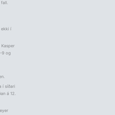
fall.
ekki í
. Kasper
1-9 og
en.
í síðari
ðan á 12.
Beyer