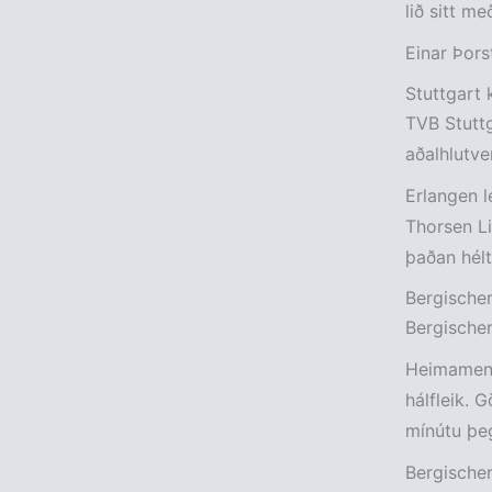
lið sitt me
Einar Þors
Stuttgart k
TVB Stuttg
aðalhlutver
Erlangen l
Thorsen Li
þaðan hélt
Bergischer
Bergischer
Heimamenn 
hálfleik. 
mínútu þeg
Bergischer