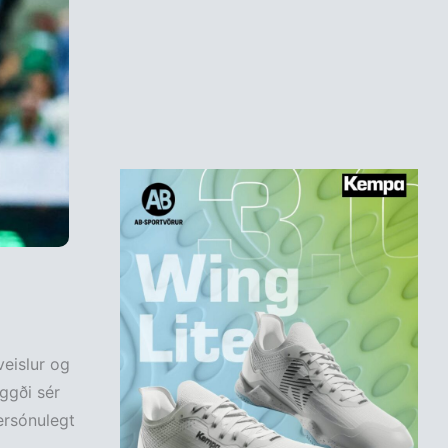
eislur og
ggði sér
ersónulegt