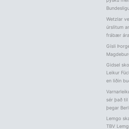
þýsku meis
Bundesligu
Wetzlar ve
úrslitum a
frábær ára
Gísli Þorg
Magdeburg
Gidsel sko
Leikur Füc
en liðin b
Varnarleik
sér það ti
þegar Berl
Lemgo ska
TBV Lemgo 