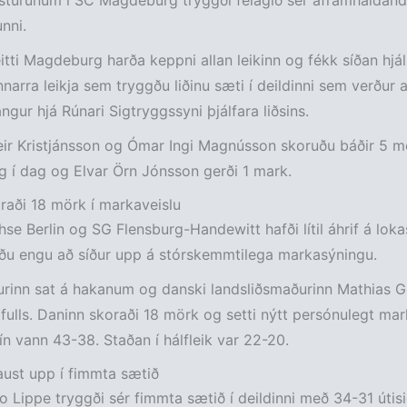
turunum í SC Magdeburg tryggði félagið sér áframhaldandi
nni.
itti Magdeburg harða keppni allan leikinn og fékk síðan hjál
nnarra leikja sem tryggðu liðinu sæti í deildinni sem verður a
ngur hjá Rúnari Sigtryggssyni þjálfara liðsins.
eir Kristjánsson og Ómar Ingi Magnússon skoruðu báðir 5 mö
 í dag og Elvar Örn Jónsson gerði 1 mark.
raði 18 mörk í markaveislu
hse Berlin og SG Flensburg-Handewitt hafði lítil áhrif á lok
uðu engu að síður upp á stórskemmtilega markasýningu.
urinn sat á hakanum og danski landsliðsmaðurinn Mathias Gi
l fulls. Daninn skoraði 18 mörk og setti nýtt persónulegt ma
ín vann 43-38. Staðan í hálfleik var 22-20.
ust upp í fimmta sætið
Lippe tryggði sér fimmta sætið í deildinni með 34-31 útis