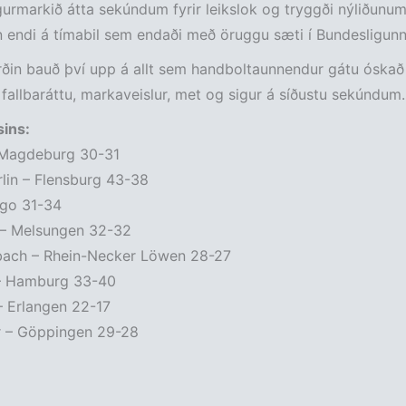
gurmarkið átta sekúndum fyrir leikslok og tryggði nýliðunu
 endi á tímabil sem endaði með öruggu sæti í Bundesligunn
ðin bauð því upp á allt sem handboltaunnendur gátu óskað 
 fallbaráttu, markaveislur, met og sigur á síðustu sekúndum.
sins:
 Magdeburg 30-31
lin – Flensburg 43-38
mgo 31-34
– Melsungen 32-32
ch – Rhein-Necker Löwen 28-27
– Hamburg 33-40
– Erlangen 22-17
r – Göppingen 29-28