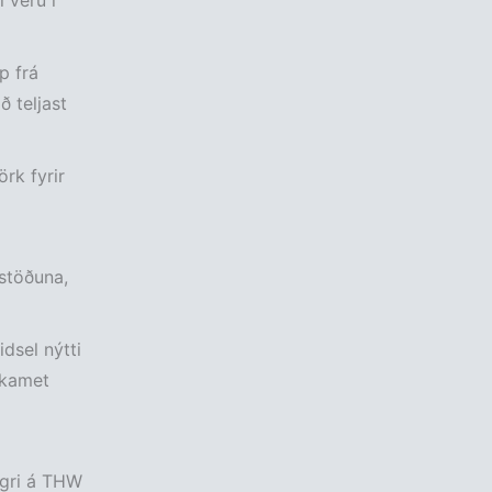
 veru í
p frá
ð teljast
rk fyrir
astöðuna,
dsel nýtti
rkamet
igri á THW