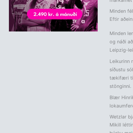
markamet þ
Minden fél
Eftir aðein
Minden le
og náði að
Leipzig-le
Leikurinn 
síðustu só
tækifæri ti
stönginni.
Blær Hinri
lokaumferð
Wetzlar bja
Mikill létt