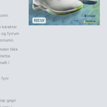
unni.
 karakter
h og fyrrum
komunni.
inden fékk
Sterba
naði í
fyrir
0 tap gegn