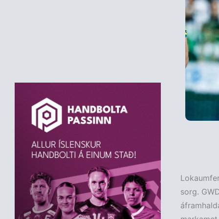
Lokaumfer
sorg. GWD 
áframhalda