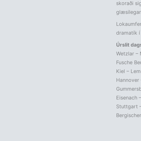
skoraði si
glæsilegan
Lokaumfer
dramatík í
Úrslit dag
Wetzlar –
Fusche Ber
Kiel – Le
Hannover 
Gummersba
Eisenach 
Stuttgart 
Bergische