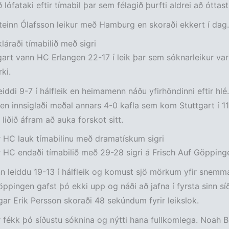
ð lófataki eftir tímabil þar sem félagið þurfti aldrei að óttast 
teinn Ólafsson leikur með Hamburg en skoraði ekkert í dag.
láraði tímabilið með sigri
art vann HC Erlangen 22-17 í leik þar sem sóknarleikur var 
ki.
eiddi 9-7 í hálfleik en heimamenn náðu yfirhöndinni eftir hlé
en innsiglaði meðal annars 4-0 kafla sem kom Stuttgart í 1
 liðið áfram að auka forskot sitt.
 HC lauk tímabilinu með dramatískum sigri
 HC endaði tímabilið með 29-28 sigri á Frisch Auf Göpping
leiddu 19-13 í hálfleik og komust sjö mörkum yfir snemma 
Göppingen gafst þó ekki upp og náði að jafna í fyrsta sinn sí
ar Erik Persson skoraði 48 sekúndum fyrir leikslok.
 fékk þó síðustu sóknina og nýtti hana fullkomlega. Noah 