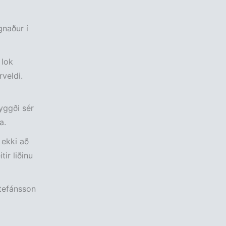
gnaður í
 lok
veldi.
yggði sér
a.
 ekki að
ir liðinu
Stefánsson