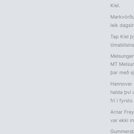
Kiel.
Markvörður
leik dags
Tap Kiel þ
tímabilsin
Melsungen
MT Melsung
þar með sj
Hannover h
halda því ú
frí í fyrs
Arnar Frey
var ekki m
Gummersba