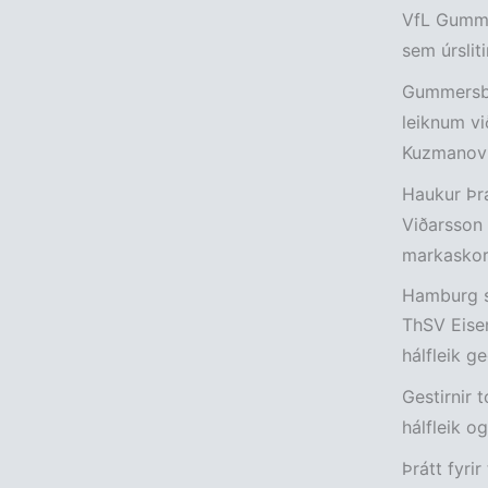
VfL Gumme
sem úrslit
Gummersba
leiknum vi
Kuzmanovi
Haukur Þra
Viðarsson
markaskora
Hamburg sn
ThSV Eisen
hálfleik 
Gestirnir 
hálfleik o
Þrátt fyri