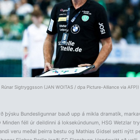
Rúnar Sigtryggsson (JAN WOITAS / dpa Picture-Alliance via AFP))
ð þýsku Bundesligunnar bauð upp á mikla dramatík, markav
Minden féll úr deildinni á loksekúndunum, HSG Wetzlar try
ndi veru meðal þeirra bestu og Mathias Gidsel setti nýtt p