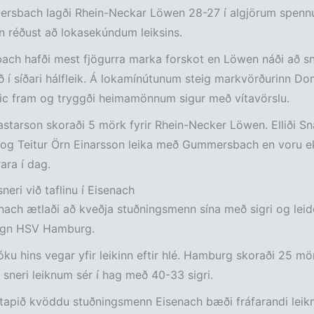
rsbach lagði Rhein-Neckar Löwen 28-27 í algjörum spennut
in réðust að lokasekúndum leiksins.
ch hafði mest fjögurra marka forskot en Löwen náði að s
ð í síðari hálfleik. Á lokamínútunum steig markvörðurinn Do
c fram og tryggði heimamönnum sigur með vítavörslu.
starson skoraði 5 mörk fyrir Rhein-Necker Löwen. Elliði S
 og Teitur Örn Einarsson leika með Gummersbach en voru e
ra í dag.
eri við taflinu í Eisenach
ach ætlaði að kveðja stuðningsmenn sína með sigri og leidd
gegn HSV Hamburg.
tóku hins vegar yfir leikinn eftir hlé. Hamburg skoraði 25 mör
g sneri leiknum sér í hag með 40-33 sigri.
r tapið kvöddu stuðningsmenn Eisenach bæði fráfarandi lei