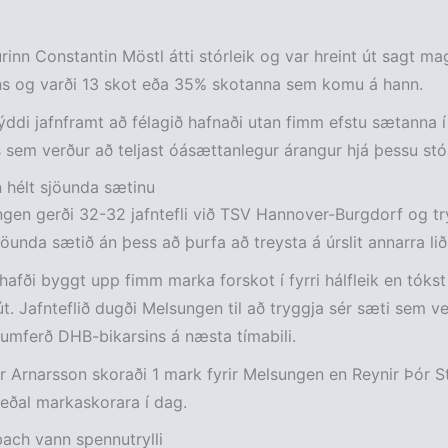
inn Constantin Möstl átti stórleik og var hreint út sagt ma
ins og varði 13 skot eða 35% skotanna sem komu á hann.
ýddi jafnframt að félagið hafnaði utan fimm efstu sætanna í
s sem verður að teljast óásættanlegur árangur hjá þessu stór
 hélt sjöunda sætinu
en gerði 32-32 jafntefli við TSV Hannover-Burgdorf og tr
öunda sætið án þess að þurfa að treysta á úrslit annarra lið
afði byggt upp fimm marka forskot í fyrri hálfleik en tókst
t. Jafnteflið dugði Melsungen til að tryggja sér sæti sem veit
tu umferð DHB-bikarsins á næsta tímabili.
r Arnarsson skoraði 1 mark fyrir Melsungen en Reynir Þór 
eðal markaskorara í dag.
ch vann spennutrylli