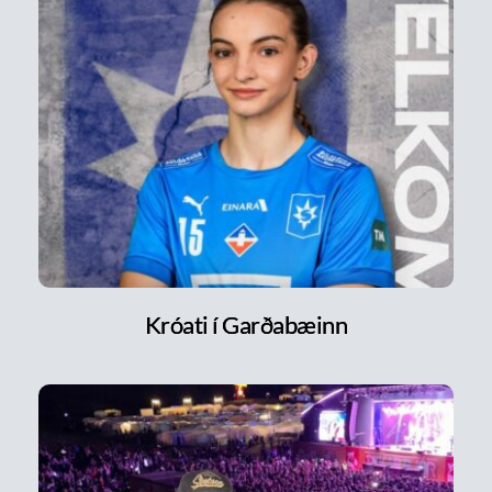
Króati í Garðabæinn