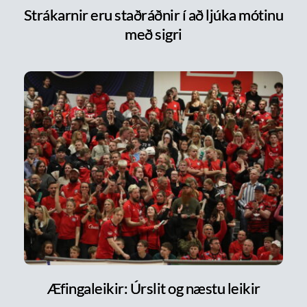
Strákarnir eru staðráðnir í að ljúka mótinu
með sigri
Æfingaleikir: Úrslit og næstu leikir