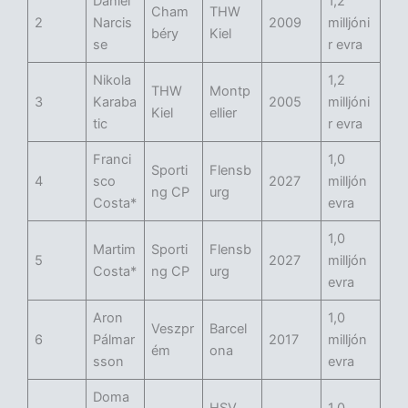
Daniel
1,2
Cham
THW
2
Narcis
2009
milljóni
béry
Kiel
se
r evra
Nikola
1,2
THW
Montp
3
Karaba
2005
milljóni
Kiel
ellier
tic
r evra
Franci
1,0
Sporti
Flensb
4
sco
2027
milljón
ng CP
urg
Costa*
evra
1,0
Martim
Sporti
Flensb
5
2027
milljón
Costa*
ng CP
urg
evra
Aron
1,0
Veszpr
Barcel
6
Pálmar
2017
milljón
ém
ona
sson
evra
Doma