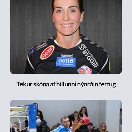
Tekur skóna af hillunni nýorðin fertug