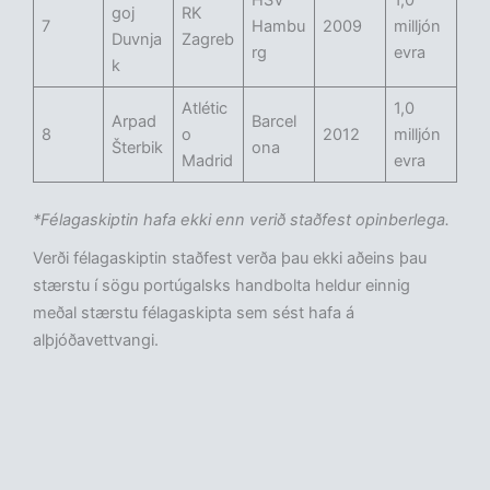
HSV
1,0
goj
RK
7
Hambu
2009
milljón
Duvnja
Zagreb
rg
evra
k
Atlétic
1,0
Arpad
Barcel
8
o
2012
milljón
Šterbik
ona
Madrid
evra
*Félagaskiptin hafa ekki enn verið staðfest opinberlega.
Verði félagaskiptin staðfest verða þau ekki aðeins þau
stærstu í sögu portúgalsks handbolta heldur einnig
meðal stærstu félagaskipta sem sést hafa á
alþjóðavettvangi.