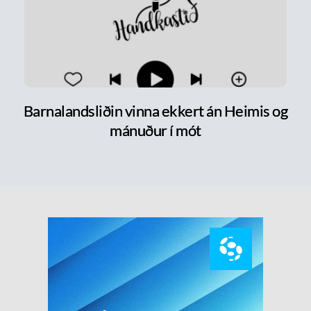
Barnalandsliðin vinna ekkert án Heimis og
mánuður í mót