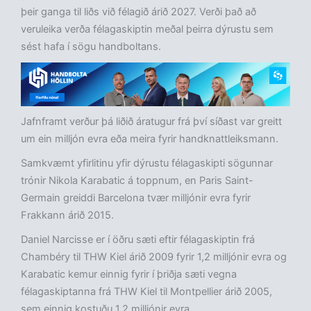
þeir ganga til liðs við félagið árið 2027. Verði það að
veruleika verða félagaskiptin meðal þeirra dýrustu sem
sést hafa í sögu handboltans.
Jafnframt verður þá liðið áratugur frá því síðast var greitt
um ein milljón evra eða meira fyrir handknattleiksmann.
Samkvæmt yfirlitinu yfir dýrustu félagaskipti sögunnar
trónir Nikola Karabatic á toppnum, en Paris Saint-
Germain greiddi Barcelona tvær milljónir evra fyrir
Frakkann árið 2015.
Daniel Narcisse er í öðru sæti eftir félagaskiptin frá
Chambéry til THW Kiel árið 2009 fyrir 1,2 milljónir evra og
Karabatic kemur einnig fyrir í þriðja sæti vegna
félagaskiptanna frá THW Kiel til Montpellier árið 2005,
sem einnig kostuðu 1,2 milljónir evra.