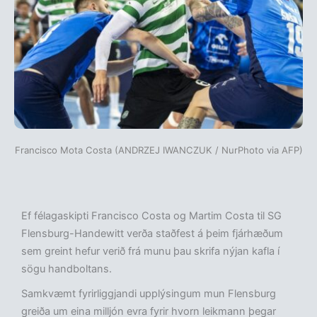
Francisco Mota Costa (ANDRZEJ IWANCZUK / NurPhoto via AFP)
Ef félagaskipti Francisco Costa og Martim Costa til SG
Flensburg-Handewitt verða staðfest á þeim fjárhæðum
sem greint hefur verið frá munu þau skrifa nýjan kafla í
sögu handboltans.
Samkvæmt fyrirliggjandi upplýsingum mun Flensburg
greiða um eina milljón evra fyrir hvorn leikmann þegar