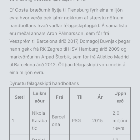
Ef Costa-bræðurnir flytja til Flensburg fyrir eina milljón
evra hvor verða þeir jafnir nokkrum af stærstu nöfnum
handboltans hvað varðar félagaskiptagjald. Á sama lista
eru meðal annars Aron Pálmarsson, sem fór frá
Veszprém til Barcelona árið 2017, Domagoj Duvnjak þegar
hann gekk frá RK Zagreb til HSV Hamburg árið 2009 og
markvörðurinn Arpad Šterbik, sem fór frá Atlético Madrid
til Barcelona árið 2012. Öll þau félagaskipti voru metin á
eina milljón evra.
Dýrustu félagaskipti handboltans
Leikm
Upph
Sæti
Frá
Til
Ár
aður
æð
Nikola
2,0
Barcel
1
Karaba
PSG
2015
milljóni
ona
tic
r evra