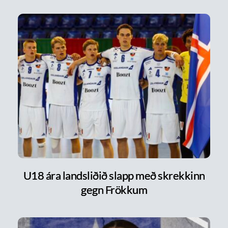
U18 ára landsliðið slapp með skrekkinn
gegn Frökkum