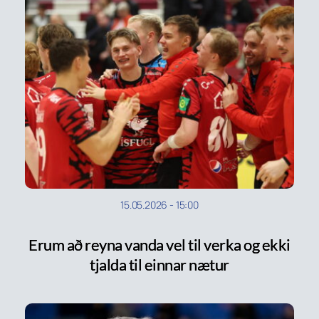
15.05.2026
-
15:00
Erum að reyna vanda vel til verka og ekki
tjalda til einnar nætur