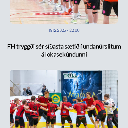
19.12.2025
-
22:00
FH tryggði sér síðasta sætið í undanúrslitum
á lokasekúndunni