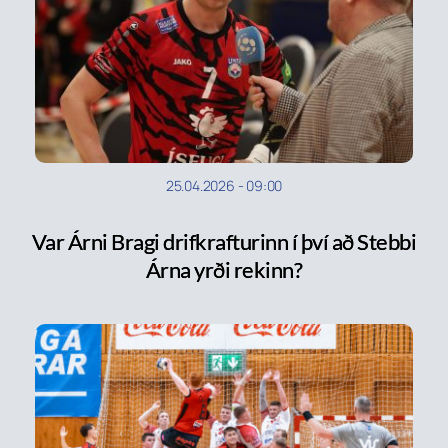
25.04.2026
-
09:00
Var Árni Bragi drifkrafturinn í því að Stebbi
Árna yrði rekinn?