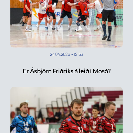
24.04.2026
-
12:53
Er Ásbjörn Friðriks á leið í Mosó?