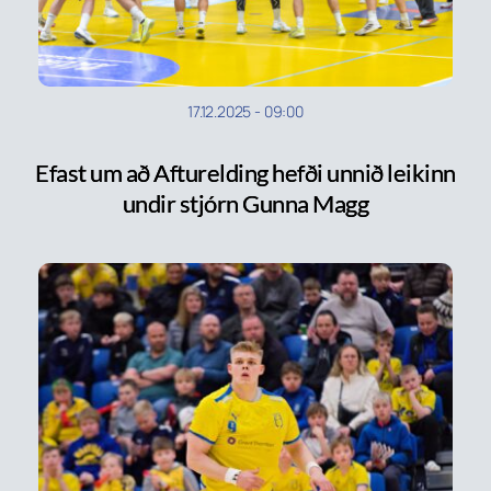
17.12.2025
-
09:00
Efast um að Afturelding hefði unnið leikinn
undir stjórn Gunna Magg