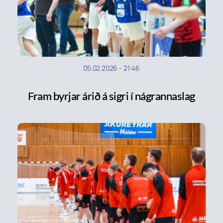
05.02.2026
-
21:46
Fram byrjar árið á sigri í nágrannaslag