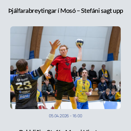
Þjálfarabreytingar í Mosó – Stefáni sagt upp
05.04.2026
-
16:00