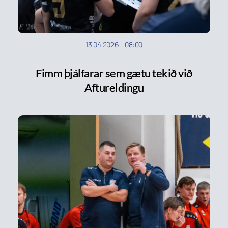
13.04.2026
-
08:00
Fimm þjálfarar sem gætu tekið við
Aftureldingu