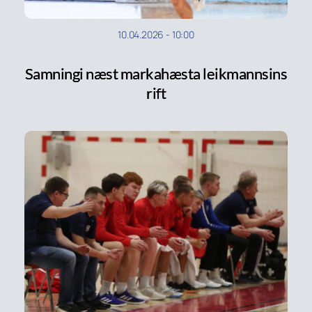
10.04.2026
-
10:00
Samningi næst markahæsta leikmannsins
rift