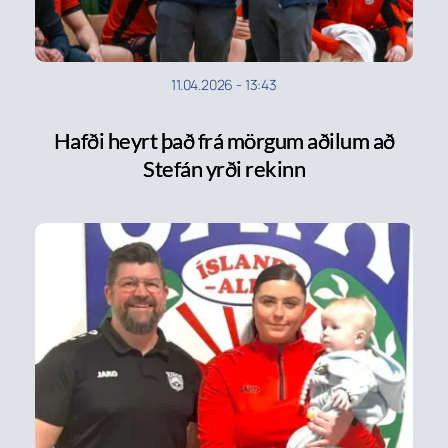
11.04.2026
-
13:43
Hafði heyrt það frá mörgum aðilum að
Stefán yrði rekinn