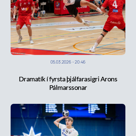
05.03.2026
-
20:46
Dramatík í fyrsta þjálfarasigri Arons
Pálmarssonar