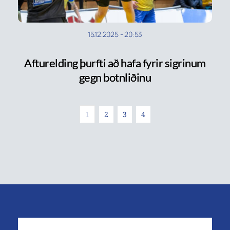
15.12.2025
-
20:53
Afturelding þurfti að hafa fyrir sigrinum
gegn botnliðinu
1
2
3
4