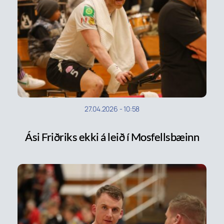
27.04.2026
-
10:58
Ási Friðriks ekki á leið í Mosfellsbæinn