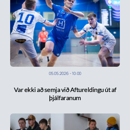
05.05.2026
-
10:00
Var ekki að semja við Aftureldingu út af
þjálfaranum