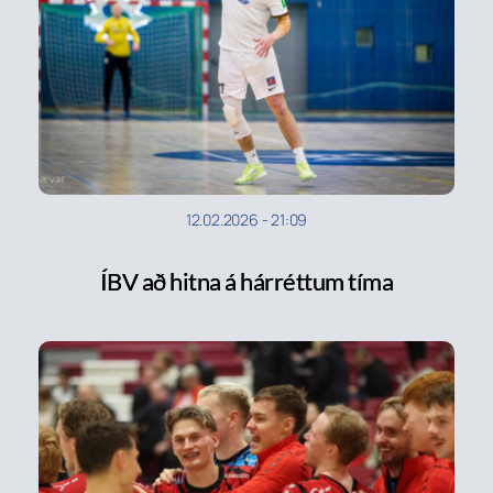
12.02.2026
-
21:09
ÍBV að hitna á hárréttum tíma