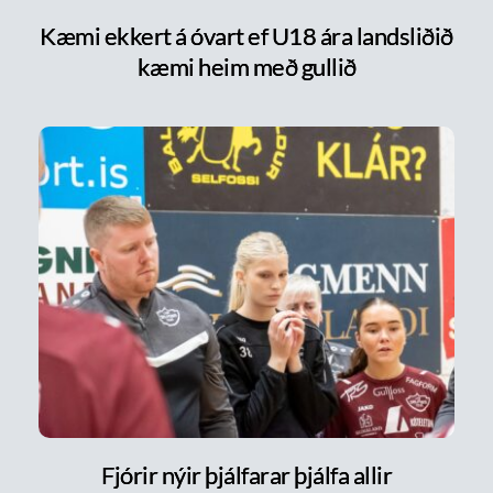
Kæmi ekkert á óvart ef U18 ára landsliðið
kæmi heim með gullið
Fjórir nýir þjálfarar þjálfa allir