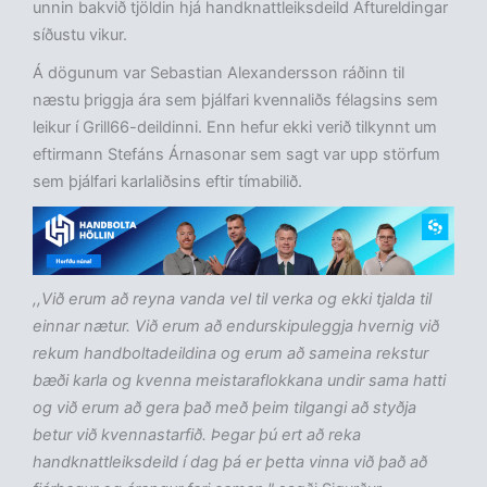
unnin bakvið tjöldin hjá handknattleiksdeild Aftureldingar
síðustu vikur.
Á dögunum var Sebastian Alexandersson ráðinn til
næstu þriggja ára sem þjálfari kvennaliðs félagsins sem
leikur í Grill66-deildinni. Enn hefur ekki verið tilkynnt um
eftirmann Stefáns Árnasonar sem sagt var upp störfum
sem þjálfari karlaliðsins eftir tímabilið.
,,Við erum að reyna vanda vel til verka og ekki tjalda til
einnar nætur. Við erum að endurskipuleggja hvernig við
rekum handboltadeildina og erum að sameina rekstur
bæði karla og kvenna meistaraflokkana undir sama hatti
og við erum að gera það með þeim tilgangi að styðja
betur við kvennastarfið. Þegar þú ert að reka
handknattleiksdeild í dag þá er þetta vinna við það að