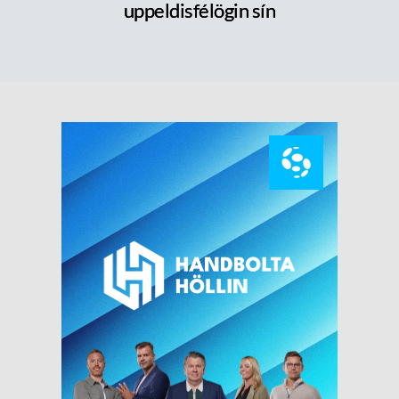
uppeldisfélögin sín