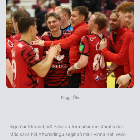
Raggi Óla
Sigurður Straumfjörð Pálsson formaður meistaraflokks
ráðs karla hjá Aftureldingu segir að mikil vinna hafi verið