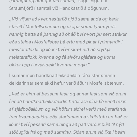
fjárhagur og árangur fari saman,"
sagði Sigurður
Straumfjörð í samtali við Handkastið á dögunum.
,,Við viljum að kvennastarfið njóti sama anda og karla
starfið í Mosfellsbænum og skapa sömu fyrirmyndir.
Þannig þetta sé þannig að óháð því hvort þú sért strákur
eða stelpa í Mosfellsbæ þá ertu með þínar fyrirmyndir í
meistaraflokki og liður í því er skref eitt að styrkja
meistaraflokk kvenna og fá alvöru þjálfara og koma
okkur upp í úrvalsdeild kvenna megin."
Í sumar mun handknattleiksdeildin ráða starfsmann
deildarinnar sem ekki hefur verið áður í Mosfellsbænum.
,,Það er einn af þessum fasa og annar fasi sem við erum
í er að handknattleiksdeildin hefur alla sína tíð verið rekin
af sjálfboðaliðum og við höfum aldrei verið með starfandi
framkvæmdastjóra eða starfsmann á skrifstofu en það er
liður í því í þessari sameiningu að það verður búið til nýtt
stöðugildi frá og með sumrinu. Síðan erum við líka í þeirri