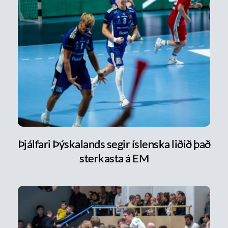
Þjálfari Þýskalands segir íslenska liðið það
sterkasta á EM