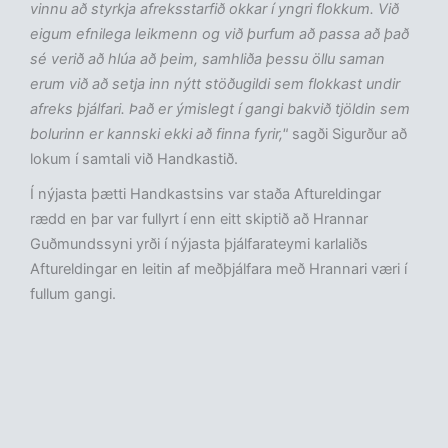
vinnu að styrkja afreksstarfið okkar í yngri flokkum. Við
eigum efnilega leikmenn og við þurfum að passa að það
sé verið að hlúa að þeim, samhliða þessu öllu saman
erum við að setja inn nýtt stöðugildi sem flokkast undir
afreks þjálfari. Það er ýmislegt í gangi bakvið tjöldin sem
bolurinn er kannski ekki að finna fyrir,"
sagði Sigurður að
lokum í samtali við Handkastið.
Í nýjasta þætti Handkastsins var staða Aftureldingar
rædd en þar var fullyrt í enn eitt skiptið að Hrannar
Guðmundssyni yrði í nýjasta þjálfarateymi karlaliðs
Aftureldingar en leitin af meðþjálfara með Hrannari væri í
fullum gangi.