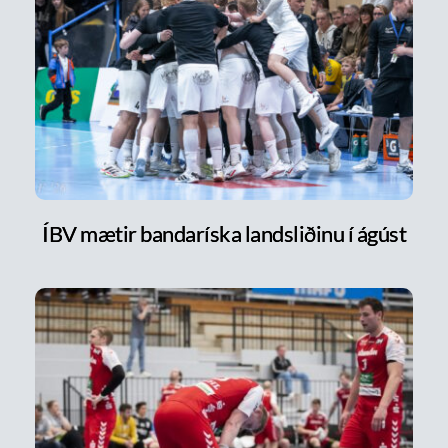
ÍBV mætir bandaríska landsliðinu í ágúst