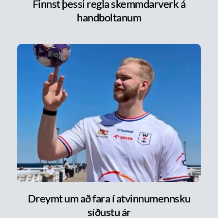
Finnst þessi regla skemmdarverk á
handboltanum
Dreymt um að fara í atvinnumennsku
síðustu ár