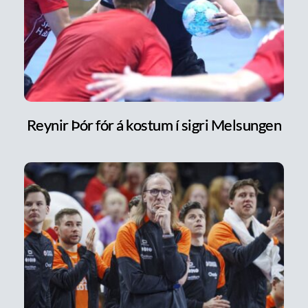
Reynir Þór fór á kostum í sigri Melsungen