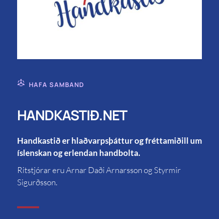
HAFA SAMBAND
HANDKASTIÐ.NET
Handkastið er hlaðvarpsþáttur og fréttamiðill um
íslenskan og erlendan handbolta.
Ritstjórar eru Arnar Daði Arnarsson og Styrmir
Sigurðsson.