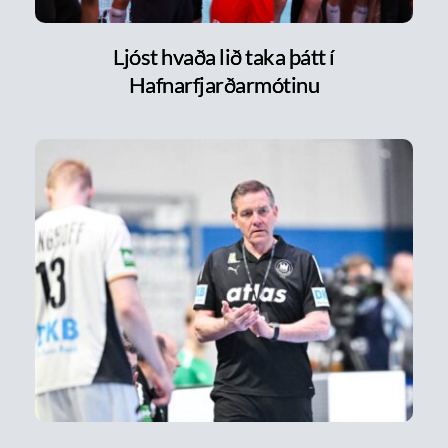
Ljóst hvaða lið taka þátt í
Hafnarfjarðarmótinu