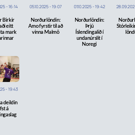
025
-
16:14
05.10.2025
-
19:07
01.10.2025
-
19:42
28.09.202
 Birkir
Norðurlöndin:
Norðurlöndin:
Norðurl
ði eitt
Amo fyrstir til að
Þrjú
Stórleiki
sta mark
vinna Malmö
Íslendingalið í
lön
arinnar
undanúrslit í
Noregi
025
-
19:43
 deildin
fst á
ingaslag