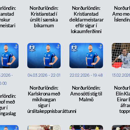
rlöndin:
Norðurlöndin:
Norðurlöndin:
Norðurl
ianstad
Kristianstad í
Kristianstad
Amo með 
nskur
úrslit í sænska
deildarmeistarar
Íslendi
meistari
bikarnum
eftir sigur í
lokaumferðinni
3.2026
-
04.03.2026
-
22:01
22.02.2026
-
19:48
13.02.202
0:00
Norðurlöndin:
Norðurlöndin:
Norðurl
Karlskrona með
Amo sótti stig til
Elín Kl
rlöndin:
mikilvægan
Malmö
Einar 
hof með
sigur í
áfra
gur í
úrslitakeppnisbaráttunni
topp
ingaslag