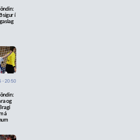
öndin:
sigur í
ngaslag
6
-
20:50
öndin:
ara og
Bragi
m á
num