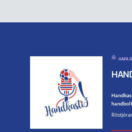
HAFA 
HAND
Handkast
handbolt
Ritstjóra