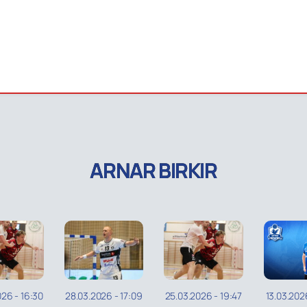
ARNAR BIRKIR
026
-
16:30
28.03.2026
-
17:09
25.03.2026
-
19:47
13.03.202