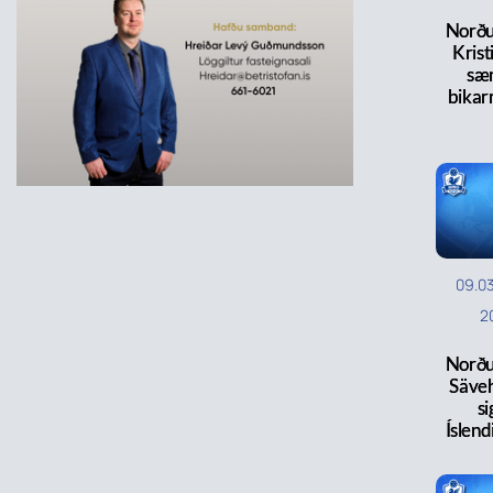
Norðu
Krist
sæ
bikar
09.0
2
Norðu
Säve
si
Íslend