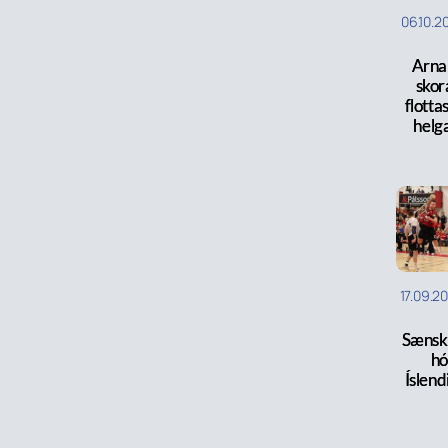
06.10.2
Arnar
skora
flotta
helg
17.09.2
Sænska
hó
Íslend