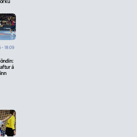
örku
5
-
18:09
öndin:
aftur á
inn