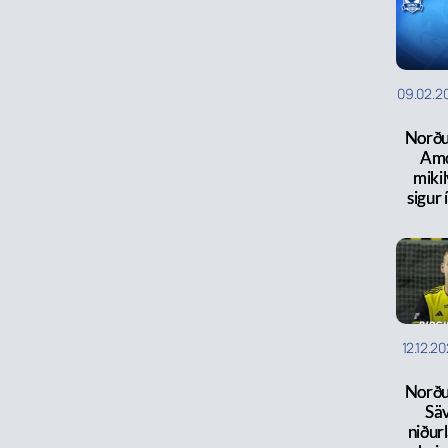
09.02.2
Norðu
Am
miki
sigur 
12.12.2
Norðu
Sä
niður