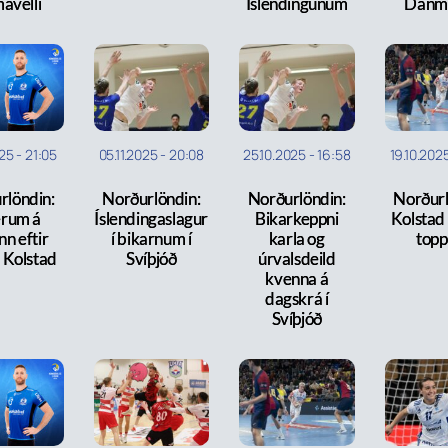
avelli
Íslendingunum
Danm
025
-
21:05
05.11.2025
-
20:08
25.10.2025
-
16:58
19.10.202
rlöndin:
Norðurlöndin:
Norðurlöndin:
Norðurl
erum á
Íslendingaslagur
Bikarkeppni
Kolstad 
nn eftir
í bikarnum í
karla og
topp
á Kolstad
Svíþjóð
úrvalsdeild
kvenna á
dagskrá í
Svíþjóð