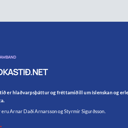
SAMBAND
KASTIÐ.NET
ið er hlaðvarpsþáttur og fréttamiðill um íslenskan og er
a.
r eru Arnar Daði Arnarsson og Styrmir Sigurðsson.