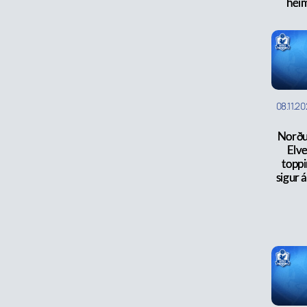
heim
08.11.2
Norðu
Elv
toppi
sigur 