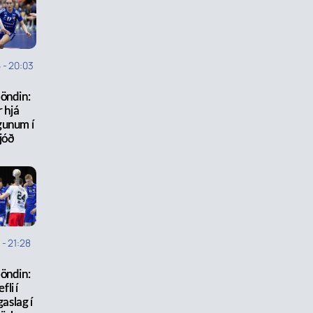
5
-
20:03
öndin:
r hjá
gunum í
jóð
5
-
21:28
öndin:
fli í
gaslag í